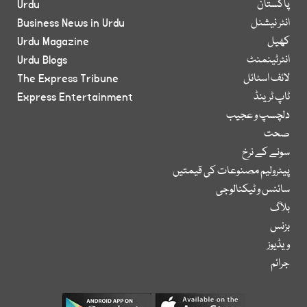
پاکستان
Urdu
انٹر نیشنل
Business News in Urdu
کھیل
Urdu Magazine
انٹرٹینمنٹ
Urdu Blogs
لائف اسٹائل
The Express Tribune
ٹاپ ٹرینڈ
Express Entertainment
دلچسپ و عجیب
صحت
سونے کے نرخ
پیٹرولیم مصنوعات کی قیمتیں
سائنس و ٹیکنالوجی
بلاگ
بزنس
ویڈیوز
جرائم