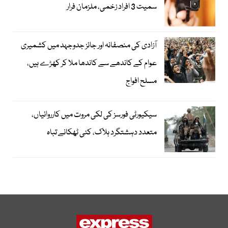
سمیت 3 افراد زخمی، ملزمان فرار
آزادی کی منصفانہ اور جائز جدوجہد میں کشمیری
عوام کے کاندھے سے کاندھا ملا کر کھڑے ہیں،
مسلح افواج
سیکیورٹی فورسز کی لکی مروت میں کارروائیاں،
متعدد دہشتگرد ہلاک، کئی ٹھکانے تباہ