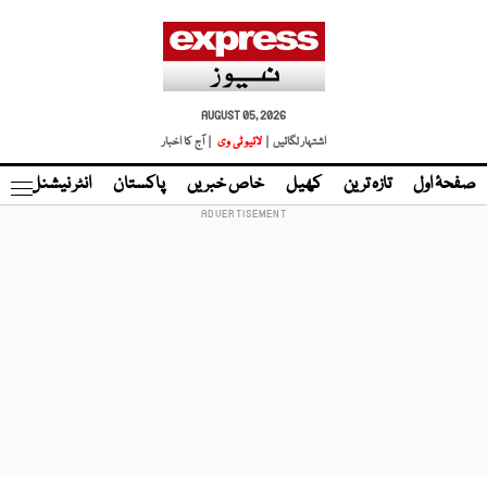
AUGUST 05, 2026
اشتہار لگائیں |
لائیو ٹی وی
| آج کا اخبار
صفحۂ اول
تازہ ترین
کھیل
خاص خبریں
پاکستان
انٹر نیشنل
ٹا