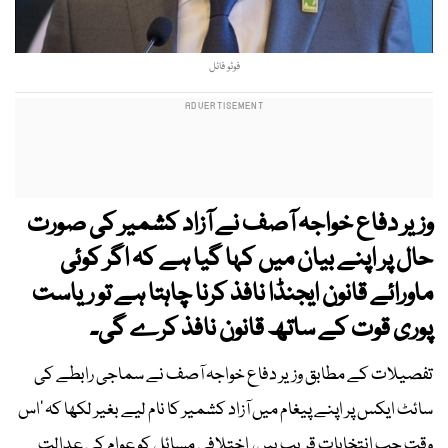
فوٹو فائل
وزیر دفاع خواجہ آصف نے آزاد کشمیر کی صورت
حال پر اپنے بیان میں کہا گیا ہے کہ اگر کوئی
ماورائے قانون ایجنڈا نافذ کرنا چاہتا ہے تو ریاست
پوری قوت کے ساتھ قانون نافذ کرے گی۔
تفصیلات کے مطابق وزیر دفاع خواجہ آصف نے سماجی رابطے کی
سائٹ ایکس پر اپنے پیغام میں آزاد کشمیر کا نام لیے بغیر لکھا کہ ’اس
وقت جب انتخابات قریب ہیں، اختلافی مسائل کو عوام کی عدالت