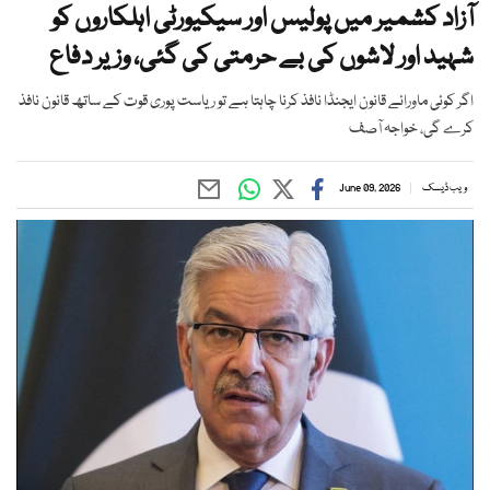
آزاد کشمیر میں پولیس اور سیکیورٹی اہلکاروں کو
شہید اور لاشوں کی بے حرمتی کی گئی، وزیر دفاع
اگر کوئی ماورائے قانون ایجنڈا نافذ کرنا چاہتا ہے تو ریاست پوری قوت کے ساتھ قانون نافذ
کرے گی، خواجہ آصف
ویب ڈیسک
June 09, 2026