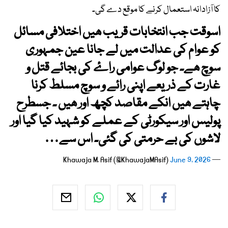
کا آزادانہ استعمال کرنے کا موقع دے گی۔
اسوقت جب انتخابات قریب ھیں اختلافی مسائل
کو عوام کی عدالت میں لے جانا عین جمہوری
سوچ ھے۔ جو لوگ عوامی راۓ کی بجائے قتل و
غارت کے ذریعے اپنی رائے و سوچ مسلط کرنا
چاہتے ھیں انکے مقاصد کچھ اور ھیں ۔ جسطرح
پولیس اور سیکورٹی کے عملے کو شہید کیا گیا اور
لاشوں کی بے حرمتی کی گئی۔ اس سے…
June 9, 2026
— Khawaja M. Asif (@KhawajaMAsif)