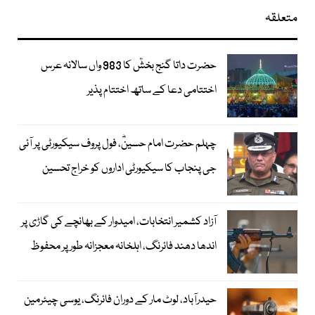
متعلقہ
حضرت داتا گنج بخشؒ کا 983 واں سالانہ عرس
اختتامی دعا کے ساتھ اختتام پذیر
چہلم حضرت امام حسینؓ، فول پروف سیکیورٹی پر آئی
جی پنجاب کا سیکیورٹی اداروں کو خراج تحسین
آزاد کشمیر انتخابات، امیدوار کے بھانچے کی گاڑی پر
اندھا دھند فائرنگ، اہلخانہ معجزانہ طور پر محفوظ
حیدرآباد، لوٹ مار کے دوران فائرنگ، یوسی چیئرمین