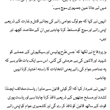
میں لے جانا عین جمہوری سوچ ہے۔‘
انہوں نے کہا کہ جو لوگ عوامی رائے کی بجائے قتل و غارت کے ذریعے
اپنی رائے اور سوچ کو مسلط کرنا چاہتے ہیں ان کے مقاصد کچھ اور
ہیں۔
وزیردفاع نے لکھا کہ ’جس طرح پولیس اور سیکیورٹی کے عملے کو
شہید اور لاشوں کی بے حرمتی کی گئی، اس سے ایک بات ظاہر ہے کہ
یہ عناصر عوام کی رائے یعنی انتخابات کا راستہ اختیار کرنا نہیں
چاہتے۔
انہوں نے خبردار کیا کہ اگر کوئی قانون سے ماورا ریاست مخالف ایجنڈا
تشدد اور مسلح جتھوں کے ذریعے نافذ کرنا چاہتا ہے تو ریاست پوری
قوت کے ساتھ قانون کو نافذ کرے گی اور کشمیری عوام کو اپنی رائے