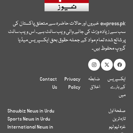
express.pk
خبروں اور حالات حاضرہ سے متعلق پاکستان کی
سب سے زیادہ وزٹ کی جانے والی ویب سائٹ ہے۔ اس ویب سائٹ
پر شائع شدہ تمام مواد کے جملہ حقوق بحق ایکسپریس میڈیا
گروپ محفوظ ہیں۔
ایکسپریس
ضابطہ
Privacy
Contact
کے بارے
اخلاق
Policy
Us
میں
صفحۂ اول
Showbiz News in Urdu
تازہ ترین
Sports News in Urdu
غزہ لہو لہو
International News in