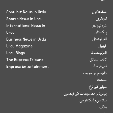
صفحۂ اول
Showbiz News in Urdu
تازہ ترین
Sports News in Urdu
غزہ لہو لہو
International News in
پاکستان
Urdu
انٹر نیشنل
Business News in Urdu
کھیل
Urdu Magazine
انٹرٹینمنٹ
Urdu Blogs
لائف اسٹائل
The Express Tribune
ٹاپ ٹرینڈ
Express Entertainment
دلچسپ و عجیب
صحت
سونے کے نرخ
پیٹرولیم مصنوعات کی قیمتیں
سائنس و ٹیکنالوجی
بلاگ