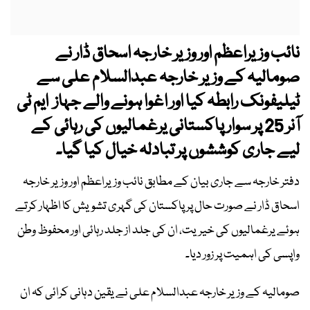
نائب وزیراعظم اور وزیر خارجہ اسحاق ڈار نے
صومالیہ کے وزیر خارجہ عبدالسلام علی سے
ٹیلیفونک رابطہ کیا اور اغوا ہونے والے جہاز ایم ٹی
آنر 25 پر سوار پاکستانی یرغمالیوں کی رہائی کے
لیے جاری کوششوں پر تبادلہ خیال کیا گیا۔
دفتر خارجہ سے جاری بیان کے مطابق نائب وزیراعظم اور وزیر خارجہ
اسحاق ڈار نے صورت حال پر پاکستان کی گہری تشویش کا اظہار کرتے
ہوئے یرغمالیوں کی خیریت، ان کی جلد از جلد رہائی اور محفوظ وطن
واپسی کی اہمیت پر زور دیا۔
صومالیہ کے وزیر خارجہ عبدالسلام علی نے یقین دہانی کرائی کہ ان