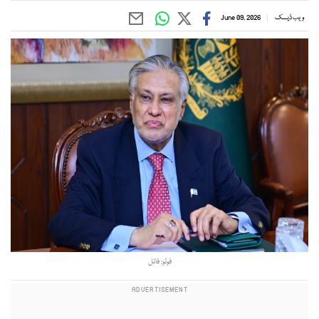
ویب ڈیسک
June 09, 2026
فوٹو: فائل