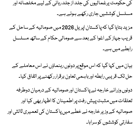
کی حکومت یرغمالیوں کی جلد از جلد رہائی کے لیے مخلصانہ اور
مسلسل کوششیں جاری رکھے ہوئے ہے۔
مزید بتایا گیا کہ پاکستان اپریل 2026 میں صومالیہ کے ساحل کے
قریب جہاز کے اغوا کے بعد سے صومالی حکام کے ساتھ مسلسل
رابطے میں ہے۔
بیان میں کہا گیا کہ اس موقع پر دونوں رہنماؤں نے اس معاملے کے
حل تک قریبی رابطہ اور باہمی تعاون برقرار رکھنے پر اتفاق کیا۔
دونوں وزرائے خارجہ نے پاکستان اور صومالیہ کے درمیان دوطرفہ
تعلقات میں مثبت پیش رفت پر اطمینان کا اظہار بھی کیا اور
صومالیہ کے وزیر خارجہ نے خطے میں پاکستان کی تعمیری ثالثی اور
سفارتی کوششوں کو سراہا۔