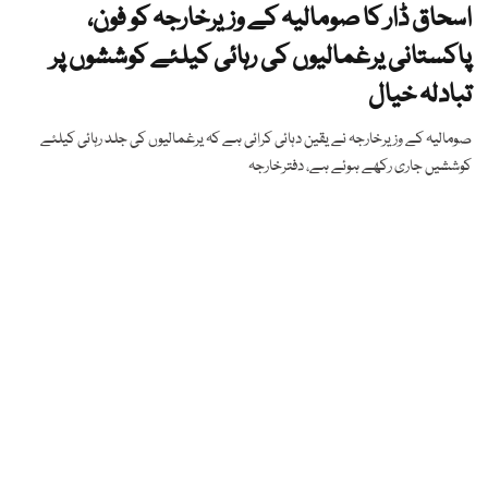
اسحاق ڈار کا صومالیہ کے وزیرخارجہ کو فون،
پاکستانی یرغمالیوں کی رہائی کیلئے کوششوں پر
تبادلہ خیال
صومالیہ کے وزیرخارجہ نے یقین دہائی کرائی ہے کہ یرغمالیوں کی جلد رہائی کیلئے
کوششیں جاری رکھے ہوئے ہے، دفترخارجہ