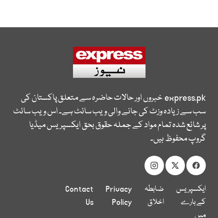
express.pk
خبروں اور حالات حاضرہ سے متعلق پاکستان کی
سب سے زیادہ وزٹ کی جانے والی ویب سائٹ ہے۔ اس ویب سائٹ
پر شائع شدہ تمام مواد کے جملہ حقوق بحق ایکسپریس میڈیا
گروپ محفوظ ہیں۔
ایکسپریس
ضابطہ
Privacy
Contact
کے بارے
اخلاق
Policy
Us
میں