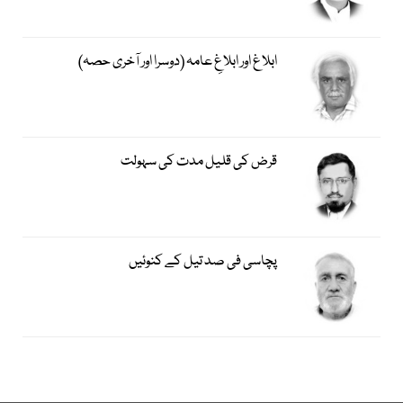
ابلاغ اور ابلاغِ عامہ (دوسرا اور آخری حصہ)
قرض کی قلیل مدت کی سہولت
پچاسی فی صد تیل کے کنوئیں