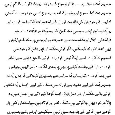
جمہوریّت صرف پیسے یا اثر ورسوخ کے ذریعے ووٹ ڈلوانے کا نام نہیں،
جمہوریت ایک سوچ اور روئیے کا نام ہے، سوچ ایسی جو دوسرے آئینی
اداروں کا وجود، ان کی افادیت اور ان کے اختیارات کو تسلیم کرے اور
رویّہ ایسا جو اپنے سیاسی مخالفین کو اہمیّت اور عزّت دے، جو
فراخدلی، ایثار اور مفاہمت سے عبارت ہو اور جس پر مخالف پارٹیاں
بھی اعتراض نہ کرسکیں۔ اگر کوئی حکمران اپوزیشن کا وجود ہی
تسلیم نہ کرے، اسے اپنا آئینی کردار ادا کرنے کا حق دینے سے انکار
کردے، ان کے جلسہ کرنے پر بھی پابندی لگا دے اور انھیں جیلوں
میں بند کر دے تو ایسا رویّہ سراسر غیرجمہوری کہلائے گا، یہ رویّہ نہ
جمہوریّت کے لیے مفید ہے اور نہ ہی ملک کے لیے، ایسا رویّہ اختیار
کرنے والے حکمران دراصل ایک ایسا گڑھا کھودتے ہیں جس میں وہ
بالآخر خود بھی جاگرتے ہیں۔ تنگ نظر اور کوتاہ بین سیاستدان کئی بار
گڑھے میں گرنے کے باوجود سبق نہیں سیکھتے اور اس غیرجمہوری