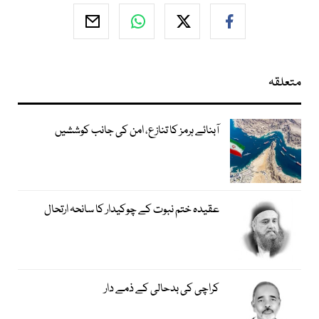
متعلقہ
آبنائے ہرمز کا تنازع، امن کی جانب کوششیں
عقیدہ ختم نبوت کے چوکیدار کا سانحہ ارتحال
کراچی کی بدحالی کے ذمے دار