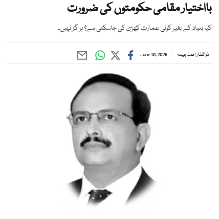
بااختیار مقامی حکومتوں کی ضرورت
کیا بنیاد کے بغیر کوئی عمارت کھڑی کی جاسکتی ہے؟ ہر گز نہیں۔
ذوالفقار احمد چیمہ
June 10, 2026