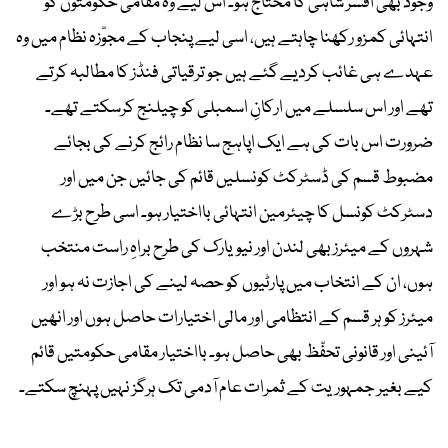
وجود بھی افسر شاہی کا محتاج ہو۔ اس لیے وہ مقامی حکومتوں کو
انتہائی کمزو رکھنا چاہتے ہیں، اسی لیے پنجاب کے مجوّزہ نظام میں وہ
عہدے ہی غائب کردیے گئے ہیں جو ترقیاتی فنڈز کا مطالبہ کرتے
تھے اور اس سلسلے میں ارکانِ اسمبلی کو چیلنج کرسکتے تھے۔
ضرورت اس بات کی ہے ایک اپاہج سا نظام رائج کرنے کی بجائے
مضبوط قسم کی ڈسٹرکٹ کونسلیں قائم کی جائیں جن میں اور
دسٹرکٹ کونسل کا چیئرمین انتہائی بااختیار ہو۔ اسی طرح بڑے
شہروں کے میئرز بھی لندن اور نیویارک کی طرح براہِ راست منتخب
ہوں، ان کے انتخاب میں پارٹیوں کو حصہ لینے کی اجازت نہ ہو اور
میئرز کو ہر قسم کے انتظامی اور مالی اختیارات حاصل ہوں اور انھیں
آئینی اور قانونی تحفّظ بھی حاصل ہو۔ بااختیار مقامی حکومتیں قائم
کیے بغیر جمہوریت کے ثمرات عام آدمی تک ہرگز نہیں پہنچ سکتے۔