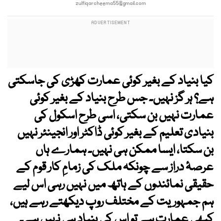
zulfiqarcheema55@gmail.com
کیا بنیاد کے بغیر کوئی عمارت کھڑی کی جاسکتی
ہے؟ ہر گز نہیں۔ جس طرح بنیاد کے بغیر کوئی
عمارت نہیں بن سکتی، اسی طرح اسکول کی
بنیادی تعلیم کے بغیر کوئی ڈاکٹر اور انجینئر نہیں
بن سکتا، ایسا ممکن ہی نہیں۔ ہمارے ہاں
عرصۂ دراز سے چونکہ ملک کی زمامِ کار قوم کے
حقیقی نمائندوں کے ہاتھ میں نہیں رہی اس لیے
ہم جمہوریت کے مختلف روپ دیکھتے رہے ہیں،
کبھی عمارت ہے تو اس کی بنیاد ہی نہیں ہے۔