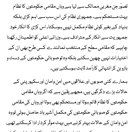
تصوّر جن مغربی ممالک سے لیا ہے وہاں مقامی حکومتوں کا نظام
بہت مستحکم ہے۔ جمہوری نظام کی اس سب سے اہم کڑی بلکہ
بنیاد کے بغیر کوئی نظام مکمل نہیں ہوسکتا۔ اس کڑی کا انکار خود
جمہوریت سے انکار کے مترادف ہے۔ وزرائے اعلیٰ کو اطمینان رکھنا
چاہیے کہ مقامی سطح کے منتخب نمائندے کسی طرح بھی ان کے
اختیارات نہیں چھین سکتے بلکہ وہ تو صوبائی حکومتوں کے دست و
بازو بن کر انتہائی کارآمد ثابت ہوسکتے ہیں۔
ہمارے کئی صوبوں اور علاقوں میں امن وامان اور سکیوریٹی کے
حالات بڑے دگرگوں ہیں، مجھے یقین ہے کہ اگر وہاں مقامی
حکومتوں کا نظام قائم ہوتا اور مستحکم بھی ہوتا اور وہاں کی مقامی
حکومتوں کو صوبائی حکومتوں کی مکمل آشیرباد حاصل ہوتی تو وہ
امن وامان کے حالات بہتر کرنے میں بہت موثّر کردار ادا کرسکتے تھے،