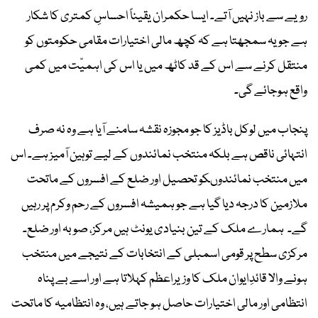
رویے سے باز نہیں آتے۔ ایسا حکمران یقیناً احساسِ کمتری کا شکار
ہے جو یہ سمجھتا ہے کہ کچھ مالی اختیارات مقامی حکومتوں کو
منتقل کرنے سے اس کے قد کاٹھ میں یا اس کی اہمیّت میں کمی
واقع ہوجائے گی۔
پنجاب میں لوکل باڈیز کا جو مجوزہ نقشہ سامنے آیا ہے وہ نہ صرف
انتہائی ناقص ہے بلکہ منتخب نمائندوں کے لیے توہین آمیز ہے۔ اس
میں منتخب نمائندوںکو تحصیل اور ضلع کے افسروں کے ماتحت
ملازمین کا درجہ دیا گیا ہے جو ہمیشہ افسروں کے رحم وکرم پر رہیں
گے۔ ہمارے ملک کے تین بنیادی یونٹ ہیں مرکز، صوبہ اور ضلع۔
مرکزی سطح پر قومی اسمبلی کے انتخابات کے نتیجے میں منتخب
ہونے والا قائدِایوان ملک کا وزیراعظم کہلاتا ہے اور اسے بے پناہ
انتظامی اور مالی اختیارات حاصل ہو جاتے ہیں، وہ انتظامیہ کا ماتحت