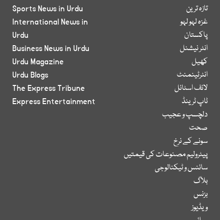
تازہ ترین
Sports News in Urdu
غزہ لہو لہو
International News in
پاکستان
Urdu
انٹر نیشنل
Business News in Urdu
کھیل
Urdu Magazine
انٹرٹینمنٹ
Urdu Blogs
لائف اسٹائل
The Express Tribune
ٹاپ ٹرینڈ
Express Entertainment
دلچسپ و عجیب
صحت
سونے کے نرخ
پیٹرولیم مصنوعات کی قیمتیں
سائنس و ٹیکنالوجی
بلاگ
بزنس
ویڈیوز