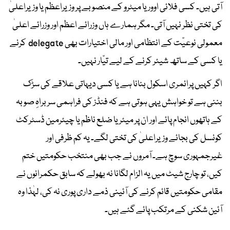
آتی ہیں۔ کسی فلائی اوور یا میٹرو کے منصوبے پر وزیراعظم یا وزیراعلیٰ
کی تختی نظر نہیں آتی۔ مگر ہمارے ہاں وزرائے اعظم اور وزرائے اعلیٰ
معمولی نوعیّت کے انتظامی اور مالی اختیارات بھی delegate کرنے
یا کسی کے ساتھ شیئر کرنے کے لیے تیّار نہیں۔
اگر کہیں پرائمری اسکول بنانا ہے یا کسی دیہاتی علاقے کی سڑک
بننی ہے تو خواہش یہی ہوتی ہے کہ فنڈز کی فراہمی سربراہِ صوبہ
کے ہاتھوں انجام پائے اور ان پر میئر یا ضلع ناظم یا چیئرمین ڈسٹرکٹ
کونسل کی بجائے وزیراعلیٰ کی تختی لگے۔ یہ کم ظرفی اور
غیرجمہوری سوچ ہے۔ آمروں نے جب بھی منتخب حکومتیں ختم
کیں، تو چارج شیٹ میں یہ الزام لگانا نہ بھولے کہ سابق حکمرانوں نے
مقامی حکومتیں قائم کرنے کی آئینی ذمے داری پوری نہ کی، لہٰذا وہ
آئین شکنی کے مرتکب پائے گئے ہیں۔