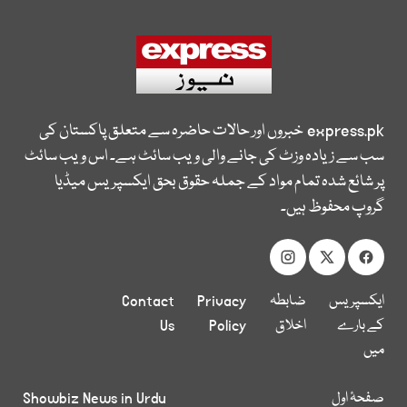
express.pk
خبروں اور حالات حاضرہ سے متعلق پاکستان کی
سب سے زیادہ وزٹ کی جانے والی ویب سائٹ ہے۔ اس ویب سائٹ
پر شائع شدہ تمام مواد کے جملہ حقوق بحق ایکسپریس میڈیا
گروپ محفوظ ہیں۔
ایکسپریس
ضابطہ
Privacy
Contact
کے بارے
اخلاق
Policy
Us
میں
صفحۂ اول
Showbiz News in Urdu