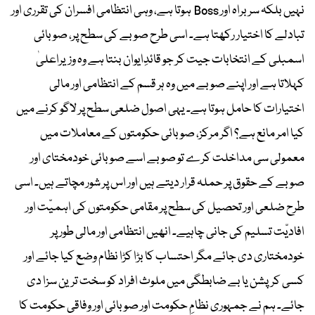
نہیں بلکہ سربراہ اور Boss ہوتا ہے، وہی انتظامی افسران کی تقرری اور
تبادلے کا اختیار رکھتا ہے۔ اسی طرح صوبے کی سطح پر، صوبائی
اسمبلی کے انتخابات جیت کر جو قائدِایوان بنتا ہے وہ وزیراعلیٰ
کہلاتا ہے اور اپنے صوبے میں وہ ہر قسم کے انتظامی اور مالی
اختیارات کا حامل ہوتا ہے۔ یہی اصول ضلعی سطح پر لاگو کرنے میں
کیا امر مانع ہے؟ اگر مرکز، صوبائی حکومتوں کے معاملات میں
معمولی سی مداخلت کرے تو صوبے اسے صوبائی خودمختای اور
صوبے کے حقوق پر حملہ قرار دیتے ہیں اور اس پر شور مچاتے ہیں۔ اسی
طرح ضلعی اور تحصیل کی سطح پر مقامی حکومتوں کی اہمیّت اور
افادیّت تسلیم کی جانی چاہیے۔ انھیں انتظامی اور مالی طور پر
خودمختاری دی جائے مگر احتساب کا بڑا کڑا نظام وضع کیا جائے اور
کسی کرپشن یا بے ضابطگی میں ملوث افراد کو سخت ترین سزا دی
جائے۔ ہم نے جمہوری نظامِ حکومت اور صوبائی اور وفاقی حکومت کا