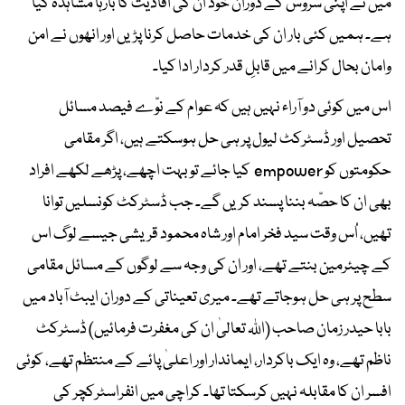
میں نے اپنی سروس کے دوران خود ان کی افادیت کا بارہا مشاہدہ کیا
ہے۔ ہمیں کئی بار ان کی خدمات حاصل کرنا پڑیں اور انھوں نے امن
وامان بحال کرانے میں قابلِ قدر کردار ادا کیا۔
اس میں کوئی دو آراء نہیں ہیں کہ عوام کے نوّے فیصد مسائل
تحصیل اور ڈسٹرکٹ لیول پر ہی حل ہوسکتے ہیں، اگر مقامی
حکومتوں کو empower کیا جائے تو بہت اچھے، پڑھے لکھے افراد
بھی ان کا حصّہ بننا پسند کریں گے۔ جب ڈسٹرکٹ کونسلیں توانا
تھیں، اُس وقت سید فخر امام اور شاہ محمود قریشی جیسے لوگ اس
کے چیئرمین بنتے تھے، اور ان کی وجہ سے لوگوں کے مسائل مقامی
سطح پر ہی حل ہوجاتے تھے۔ میری تعیناتی کے دوران ایبٹ آباد میں
بابا حیدر زمان صاحب (اللہ تعالیٰ ان کی مغفرت فرمائیں) ڈسٹرکٹ
ناظم تھے، وہ ایک باکردار، ایماندار اور اعلیٰ پائے کے منتظم تھے، کوئی
افسر ان کا مقابلہ نہیں کرسکتا تھا۔ کراچی میں انفراسٹرکچر کی