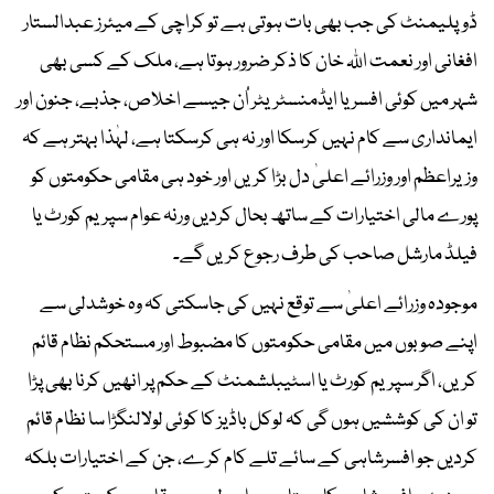
ڈوپلیمنٹ کی جب بھی بات ہوتی ہے تو کراچی کے میئرز عبدالستار
افغانی اور نعمت اللہ خان کا ذکر ضرور ہوتا ہے، ملک کے کسی بھی
شہر میں کوئی افسر یا ایڈمنسٹریٹر اُن جیسے اخلاص، جذبے، جنون اور
ایمانداری سے کام نہیں کرسکا اور نہ ہی کرسکتا ہے، لہٰذا بہتر ہے کہ
وزیراعظم اور وزرائے اعلیٰ دل بڑا کریں اور خود ہی مقامی حکومتوں کو
پورے مالی اختیارات کے ساتھ بحال کردیں ورنہ عوام سپریم کورٹ یا
فیلڈ مارشل صاحب کی طرف رجوع کریں گے۔
موجودہ وزرائے اعلیٰ سے توقع نہیں کی جاسکتی کہ وہ خوشدلی سے
اپنے صوبوں میں مقامی حکومتوں کا مضبوط اور مستحکم نظام قائم
کریں، اگر سپریم کورٹ یا اسٹیبلشمنٹ کے حکم پر انھیں کرنا بھی پڑا
تو ان کی کوششیں ہوں گی کہ لوکل باڈیز کا کوئی لولالنگڑا سا نظام قائم
کردیں جو افسرشاہی کے سائے تلے کام کرے، جن کے اختیارات بلکہ