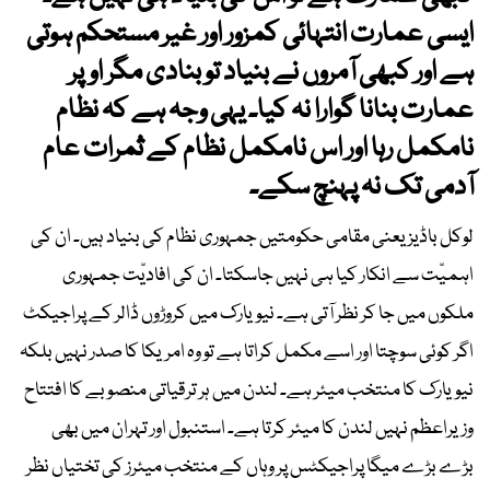
ایسی عمارت انتہائی کمزور اور غیر مستحکم ہوتی
ہے اور کبھی آمروں نے بنیاد تو بنادی مگر اوپر
عمارت بنانا گوارا نہ کیا۔ یہی وجہ ہے کہ نظام
نامکمل رہا اور اس نامکمل نظام کے ثمرات عام
آدمی تک نہ پہنچ سکے۔
لوکل باڈیز یعنی مقامی حکومتیں جمہوری نظام کی بنیاد ہیں۔ ان کی
اہمیّت سے انکار کیا ہی نہیں جاسکتا۔ ان کی افادیّت جمہوری
ملکوں میں جا کر نظر آتی ہے۔ نیویارک میں کروڑوں ڈالر کے پراجیکٹ
اگر کوئی سوچتا اور اسے مکمل کراتا ہے تو وہ امریکا کا صدر نہیں بلکہ
نیویارک کا منتخب میئر ہے۔ لندن میں ہر ترقیاتی منصوبے کا افتتاح
وزیراعظم نہیں لندن کا میئر کرتا ہے۔ استنبول اور تہران میں بھی
بڑے بڑے میگا پراجیکٹس پر وہاں کے منتخب میئرز کی تختیاں نظر