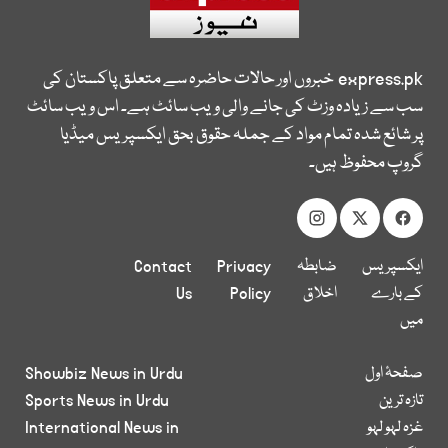
express.pk
خبروں اور حالات حاضرہ سے متعلق پاکستان کی
سب سے زیادہ وزٹ کی جانے والی ویب سائٹ ہے۔ اس ویب سائٹ
پر شائع شدہ تمام مواد کے جملہ حقوق بحق ایکسپریس میڈیا
گروپ محفوظ ہیں۔
ایکسپریس
ضابطہ
Privacy
Contact
کے بارے
اخلاق
Policy
Us
میں
صفحۂ اول
Showbiz News in Urdu
تازہ ترین
Sports News in Urdu
غزہ لہو لہو
International News in