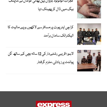
گجرات؛ نومولود جڑواں بہن بھائی کو ماں نے شاپنگ
بیگ میں ڈال کر پھینک دیا
کراچی ایئرپورٹ پر مسافر سے لاکھوں روپے مالیت کا
الیکٹرانک سامان برآمد
لاہور؛ قریبی رشتےدار کی 12 سالہ بچی کے ساتھ گن
پوائنٹ پر زیادتی، ملزم گرفتار