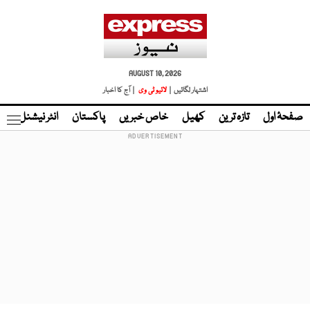
AUGUST 10, 2026
اشتہار لگائیں |
لائیو ٹی وی
| آج کا اخبار
صفحۂ اول
تازہ ترین
کھیل
خاص خبریں
پاکستان
انٹر نیشنل
ٹا