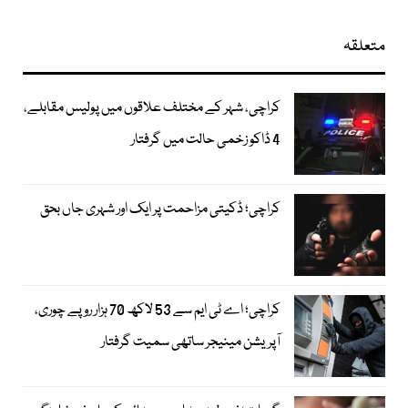
متعلقہ
کراچی، شہر کے مختلف علاقوں میں پولیس مقابلے،
4 ڈاکو زخمی حالت میں گرفتار
کراچی؛ ڈکیتی مزاحمت پر ایک اور شہری جاں بحق
کراچی؛ اے ٹی ایم سے 53 لاکھ 70 ہزار روپے چوری،
آپریشن مینیجر ساتھی سمیت گرفتار