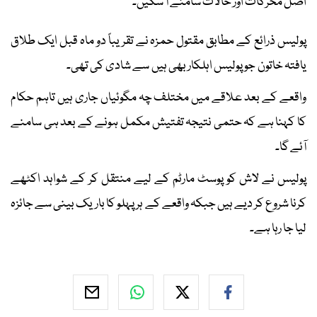
اصل محرکات اور حالات سامنے آ سکیں۔
پولیس ذرائع کے مطابق مقتول حمزہ نے تقریباً دو ماہ قبل ایک طلاق
یافتہ خاتون جو پولیس اہلکار بھی ہیں سے شادی کی تھی۔
واقعے کے بعد علاقے میں مختلف چہ مگوئیاں جاری ہیں تاہم حکام
کا کہنا ہے کہ حتمی نتیجہ تفتیش مکمل ہونے کے بعد ہی سامنے
آئے گا۔
پولیس نے لاش کو پوسٹ مارٹم کے لیے منتقل کر کے شواہد اکٹھے
کرنا شروع کر دیے ہیں جبکہ واقعے کے ہر پہلو کا باریک بینی سے جائزہ
لیا جا رہا ہے۔