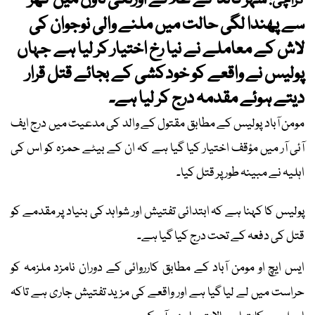
شہر قائد کے علاقے اورنگی ٹاؤن میں گھر
کراچی:
سے پھندا لگی حالت میں ملنے والی نوجوان کی
لاش کے معاملے نے نیا رخ اختیار کر لیا ہے جہاں
پولیس نے واقعے کو خودکشی کے بجائے قتل قرار
دیتے ہوئے مقدمہ درج کر لیا ہے۔
مومن آباد پولیس کے مطابق مقتول کے والد کی مدعیت میں درج ایف
آئی آر میں مؤقف اختیار کیا گیا ہے کہ ان کے بیٹے حمزہ کو اس کی
اہلیہ نے مبینہ طور پر قتل کیا۔
پولیس کا کہنا ہے کہ ابتدائی تفتیش اور شواہد کی بنیاد پر مقدمے کو
قتل کی دفعہ کے تحت درج کیا گیا ہے۔
ایس ایچ او مومن آباد کے مطابق کارروائی کے دوران نامزد ملزمہ کو
حراست میں لے لیا گیا ہے اور واقعے کی مزید تفتیش جاری ہے تاکہ