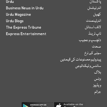
پاکستان
Urdu
انٹر نیشنل
Business News in Urdu
کھیل
Urdu Magazine
انٹرٹینمنٹ
Urdu Blogs
لائف اسٹائل
The Express Tribune
ٹاپ ٹرینڈ
Express Entertainment
دلچسپ و عجیب
صحت
سونے کے نرخ
پیٹرولیم مصنوعات کی قیمتیں
سائنس و ٹیکنالوجی
بلاگ
بزنس
ویڈیوز
جرائم