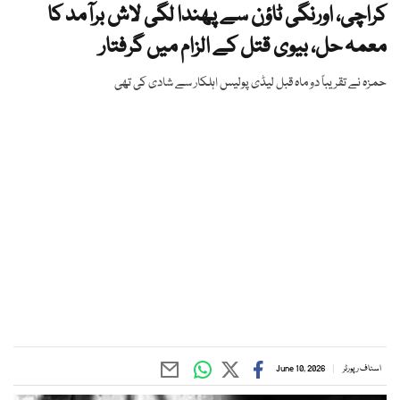
کراچی، اورنگی ٹاؤن سے پھندا لگی لاش برآمد کا
معمہ حل، بیوی قتل کے الزام میں گرفتار
حمزہ نے تقریباً دو ماہ قبل لیڈی پولیس اہلکار سے شادی کی تھی
اسٹاف رپورٹر
June 10, 2026