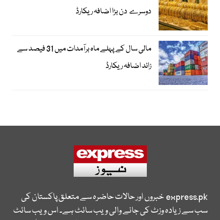
دوسرے دن بڑا اضافہ ریکارڈ
مالی سال کے پہلے ماہ برآمدات میں 31 فیصد سے
زائد اضافہ ریکارڈ
express.pk
خبروں اور حالات حاضرہ سے متعلق پاکستان کی
سب سے زیادہ وزٹ کی جانے والی ویب سائٹ ہے۔ اس ویب سائٹ