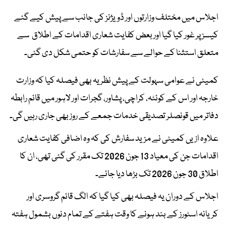
اجلاس میں مختلف وزارتوں اور ڈویژنز کی جانب سے پیش کیے گئے
کیسز پر غور کیا گیا اور بعض کفایت شعاری اقدامات کے اطلاق سے
متعلق استثنا کے حوالے سے سفارشات کو حتمی شکل دی گئی۔
کمیٹی نے عوامی سہولت کے پیش نظر یہ بھی فیصلہ کیا کہ وزارت
خارجہ اور اس کے کوئٹہ، کراچی، پشاور، گجرات اور لاہور میں قائم رابطہ
دفاتر میں قونصلر تصدیقی خدمات جمعے کے روز بھی جاری رہیں گی۔
علاوہ ازیں کمیٹی نے مزید سفارش کی کہ وہ اضافی کفایت شعاری
اقدامات جن کی معیاد 13 جون 2026 تک مقرر کی گئی تھی، ان کا
اطلاق 30 جون 2026 تک بڑھا دیا جائے۔
اجلاس کے دوران یہ فیصلہ بھی کیا گیا کہ الگ قائم گروسری اور
کریانہ اسٹورز کے بند ہونے کا وقت ہفتے کے تمام دنوں بشمول ہفتہ