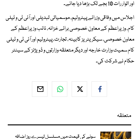
اور اتوار رات 10 بجے تک بڑھا دیا جائے۔
اجلاس میں وفاقی وزرائے پیٹرولیم، موسمیاتی تبدیلی اور آئی ٹی و ٹیلی
کام، وزیراعظم کے معاون خصوصی برائے خزانہ، نائب وزیراعظم کے
معاون خصوصی، سیکریٹریز کابینہ، تجارت، پیٹرولیم اور آئی ٹی و ٹیلی
کام سمیت وزارت خارجہ اور دیگر متعلقہ وزارتوں و ڈویژنز کے سینئر
حکام نے شرکت کی۔
متعلقہ
سونے کی قیمت میں مسلسل تیسرے روز اضافہ