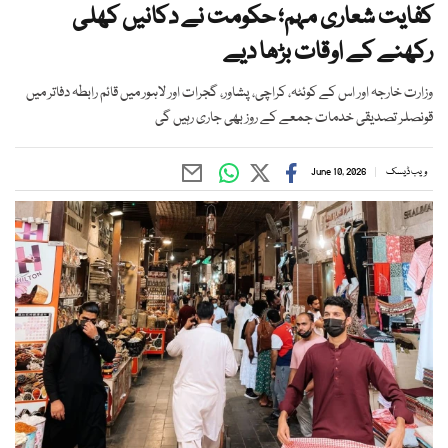
کفایت شعاری مہم؛ حکومت نے دکانیں کھلی
رکھنے کے اوقات بڑھا دیے
وزارت خارجہ اور اس کے کوئٹہ، کراچی، پشاور، گجرات اور لاہور میں قائم رابطہ دفاتر میں
قونصلر تصدیقی خدمات جمعے کے روز بھی جاری رہیں گی
ویب ڈیسک
June 10, 2026