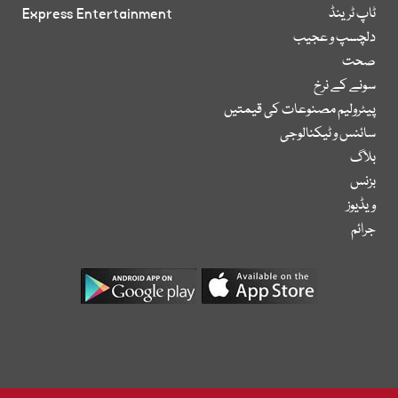
ٹاپ ٹرینڈ
Express Entertainment
دلچسپ و عجیب
صحت
سونے کے نرخ
پیٹرولیم مصنوعات کی قیمتیں
سائنس و ٹیکنالوجی
بلاگ
بزنس
ویڈیوز
جرائم