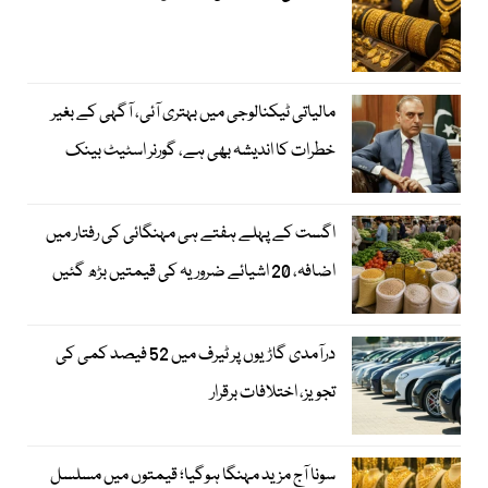
مالیاتی ٹیکنالوجی میں بہتری آئی، آگہی کے بغیر
خطرات کا اندیشہ بھی ہے، گورنر اسٹیٹ بینک
اگست کے پہلے ہفتے ہی مہنگائی کی رفتار میں
اضافہ، 20 اشیائے ضروریہ کی قیمتیں بڑھ گئیں
درآمدی گاڑیوں پر ٹیرف میں 52 فیصد کمی کی
تجویز، اختلافات برقرار
سونا آج مزید مہنگا ہوگیا؛ قیمتوں میں مسلسل