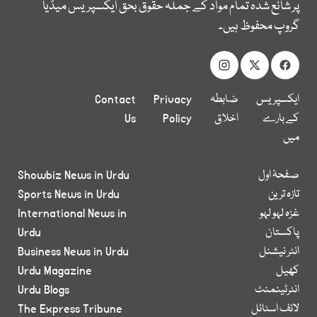
پر شائع شدہ تمام مواد کے جملہ حقوق بحق ایکسپریس میڈیا
گروپ محفوظ ہیں۔
ایکسپریس
ضابطہ
Privacy
Contact
کے بارے
اخلاق
Policy
Us
میں
صفحۂ اول
Showbiz News in Urdu
تازہ ترین
Sports News in Urdu
غزہ لہو لہو
International News in
پاکستان
Urdu
انٹر نیشنل
Business News in Urdu
کھیل
Urdu Magazine
انٹرٹینمنٹ
Urdu Blogs
لائف اسٹائل
The Express Tribune