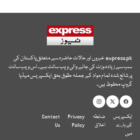
express.pk
خبروں اور حالات حاضرہ سے متعلق پاکستان کی
سب سے زیادہ وزٹ کی جانے والی ویب سائٹ ہے۔ اس ویب سائٹ
پر شائع شدہ تمام مواد کے جملہ حقوق بحق ایکسپریس میڈیا
گروپ محفوظ ہیں۔
ایکسپریس
ضابطہ
Privacy
Contact
کے بارے
اخلاق
Policy
Us
میں