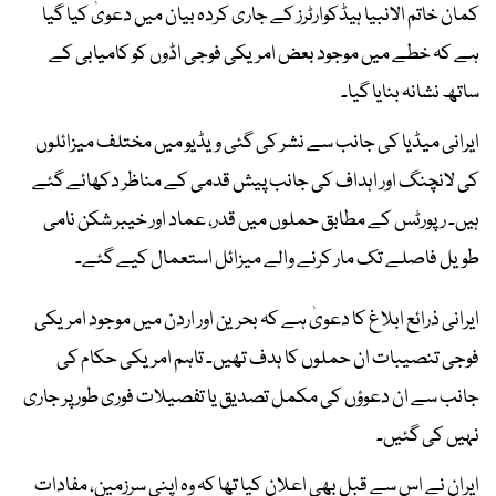
کمان خاتم الانبیا ہیڈکوارٹرز کے جاری کردہ بیان میں دعویٰ کیا گیا
ہے کہ خطے میں موجود بعض امریکی فوجی اڈوں کو کامیابی کے
ساتھ نشانہ بنایا گیا۔
ایرانی میڈیا کی جانب سے نشر کی گئی ویڈیو میں مختلف میزائلوں
کی لانچنگ اور اہداف کی جانب پیش قدمی کے مناظر دکھائے گئے
ہیں۔ رپورٹس کے مطابق حملوں میں قدر، عماد اور خیبر شکن نامی
طویل فاصلے تک مار کرنے والے میزائل استعمال کیے گئے۔
ایرانی ذرائع ابلاغ کا دعویٰ ہے کہ بحرین اور اردن میں موجود امریکی
فوجی تنصیبات ان حملوں کا ہدف تھیں۔ تاہم امریکی حکام کی
جانب سے ان دعوؤں کی مکمل تصدیق یا تفصیلات فوری طور پر جاری
نہیں کی گئیں۔
ایران نے اس سے قبل بھی اعلان کیا تھا کہ وہ اپنی سرزمین، مفادات