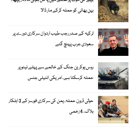
بچے کی موت پر غصے میں پاگل ہوئی مادہ ریچھ،
بہن بھائی کو حملہ کرکے مار ڈالا
ترکیہ کے صدر رجب طیب اردوان سرکاری دورے پر
سعودی عرب پہنچ گئے
روس یوکرین جنگ کے خاتمے سے پہلے نیٹو پر
حملہ کرسکتا ہے، امریکی انٹیلی جنس
حوثی ڈرون حملہ، یمن کی سرکاری فورسز کے 3 اہلکار
ہلاک، 4 زخمی