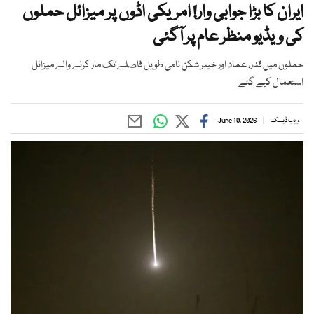
ایران کا بڑا جوابی وار! امریکی اڈوں پر میزائل حملوں
کی ویڈیو منظر عام پر آگئی
حملوں میں قدر، عماد اور خیبر شکن نامی طویل فاصلے تک مار کرنے والے میزائل
استعمال کیے گئے
ویب ڈیسک
June 10, 2026