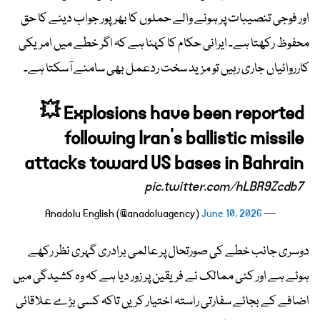
اور فوجی تنصیبات پر ہونے والے حملوں کا بھرپور جواب دینے کا حق
محفوظ رکھتا ہے۔ ایرانی حکام کا کہنا ہے کہ اگر خطے میں امریکی
کارروائیاں جاری رہیں تو مزید سخت ردعمل بھی سامنے آسکتا ہے۔
💥 Explosions have been reported
following Iran’s ballistic missile
attacks toward US bases in Bahrain
pic.twitter.com/hLBR9Zcdb7
June 10, 2026
— Anadolu English (@anadoluagency)
دوسری جانب خطے کی صورتحال پر عالمی برادری گہری نظر رکھے
ہوئے ہے اور کئی ممالک نے فریقین پر زور دیا ہے کہ وہ کشیدگی میں
اضافے کے بجائے سفارتی راستہ اختیار کریں تاکہ کسی بڑے علاقائی