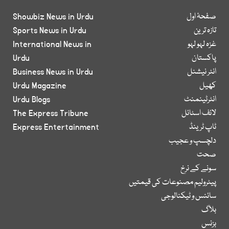
صفحۂ اول
Showbiz News in Urdu
تازہ ترین
Sports News in Urdu
غزہ لہو لہو
International News in
پاکستان
Urdu
انٹر نیشنل
Business News in Urdu
کھیل
Urdu Magazine
انٹرٹینمنٹ
Urdu Blogs
لائف اسٹائل
The Express Tribune
ٹاپ ٹرینڈ
Express Entertainment
دلچسپ و عجیب
صحت
سونے کے نرخ
پیٹرولیم مصنوعات کی قیمتیں
سائنس و ٹیکنالوجی
بلاگ
بزنس