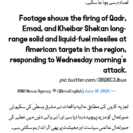
تصادم سے بچا جا سکے۔
Footage shows the firing of Qadr,
Emad, and Kheibar Shekan long-
range solid and liquid-fuel missiles at
American targets in the region,
responding to Wednesday morning's
attack.
pic.twitter.com/3BQ8C3Jbuo
June 10, 2026
— IRNA News Agency ☫ (@IrnaEnglish)
تجزیہ کاروں کے مطابق حالیہ واقعات نے مشرق وسطیٰ کی سکیورٹی
صورتحال کو مزید پیچیدہ بنا دیا ہے اور آنے والے دنوں میں خطے کی
صورتحال عالمی سیاست اور معیشت پر بھی اثر انداز ہو سکتی ہے۔