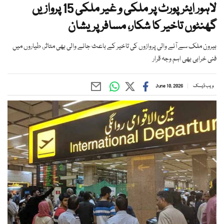
لاہور ایئرپورٹ پر ملکی و غیر ملکی 15 پروازیں
گھنٹوں تاخیر کا شکار، مسافر پریشان
بیرون ملک سے آنے والی پروازوں کی تاخیر کے باعث جانے والی بھی متاثر، طیاروں میں
فنی خرابی بھی اہم وجہ قرار
ویب ڈیسک
June 10, 2026