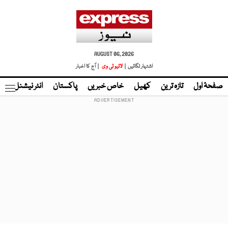
AUGUST 06, 2026
اشتہار لگائیں |
لائیو ٹی وی
| آج کا اخبار
صفحۂ اول
تازہ ترین
کھیل
خاص خبریں
پاکستان
انٹر نیشنل
ٹا