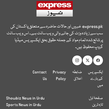
express.pk
خبروں اور حالات حاضرہ سے متعلق پاکستان کی
سب سے زیادہ وزٹ کی جانے والی ویب سائٹ ہے۔ اس ویب سائٹ
پر شائع شدہ تمام مواد کے جملہ حقوق بحق ایکسپریس میڈیا
گروپ محفوظ ہیں۔
ایکسپریس
ضابطہ
Privacy
Contact
کے بارے
اخلاق
Policy
Us
میں
صفحۂ اول
Showbiz News in Urdu
تازہ ترین
Sports News in Urdu