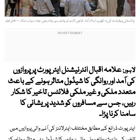
پاکستانی پروفیشنلز کی یہ کھیپ اسلام آباد، کراچی، لاہور اور پشاور سے روانہ ہوئی، جواد سہراب ملک —فائل فوٹو
علامہ اقبال انٹرنیشنل ایئرپورٹ پر پروازوں
لاہور:
کی آمد اور روانگی کا شیڈول متاثر ہونے کے باعث
متعدد ملکی و غیر ملکی فلائٹس تاخیر کا شکار
رہیں، جس سے مسافروں کو شدید پریشانی کا
سامنا کرنا پڑا۔
ایئرپورٹ ذرائع کے مطابق مختلف ایئرلائنز کی آنے والی پروازوں میں
تاخیر کے باعث روانہ ہونے والی پروازوں کا شیڈول بھی متاثر ہوا اور کئی