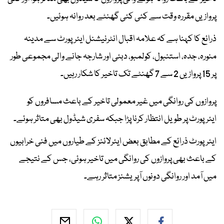
پروازیں مقررہ وقت سے کئی کئی گھنٹے بعد روانہ ہوئیں۔
ذرائع کا کہنا ہے کہ علامہ اقبال انٹرنیشنل ایئرپورٹ سے مدینہ
منورہ، جدہ، استنبول، کولمبو، دبئی اور شارجہ جانے والی مجموعی طور
پر 15 پروازیں 2 سے 7 گھنٹے تک تاخیر کا شکار رہیں۔
پروازوں کی روانگی میں غیر معمولی تاخیر کے باعث مسافروں کو
ایئرپورٹ پر طویل انتظار کرنا پڑا جبکہ سفری شیڈول بھی متاثر ہوئے۔
ایئرپورٹ ذرائع کے مطابق بعض ایئرلائنز کے طیاروں میں فنی خرابیوں
کے باعث بھی پروازوں کی روانگی میں تاخیر ہوئی، جس کے نتیجے
میں آمد اور روانگی دونوں آپریشنز متاثر رہے۔