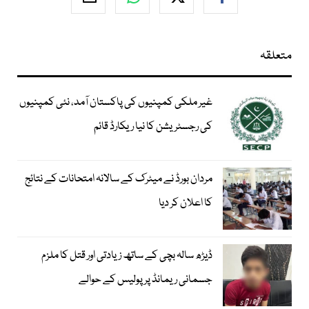
متعلقہ
غیر ملکی کمپنیوں کی پاکستان آمد، نئی کمپنیوں
کی رجسٹریشن کا نیا ریکارڈ قائم
مردان بورڈ نے میٹرک کے سالانہ امتحانات کے نتائج
کا اعلان کر دیا
ڈیڑھ سالہ بچی کے ساتھ زیادتی اور قتل کا ملزم
جسمانی ریمانڈ پر پولیس کے حوالے