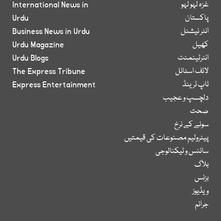
غزہ لہو لہو
International News in
پاکستان
Urdu
انٹر نیشنل
Business News in Urdu
کھیل
Urdu Magazine
انٹرٹینمنٹ
Urdu Blogs
لائف اسٹائل
The Express Tribune
ٹاپ ٹرینڈ
Express Entertainment
دلچسپ و عجیب
صحت
سونے کے نرخ
پیٹرولیم مصنوعات کی قیمتیں
سائنس و ٹیکنالوجی
بلاگ
بزنس
ویڈیوز
جرائم