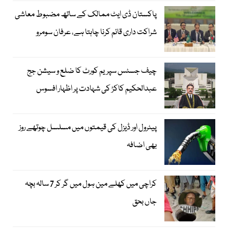
پاکستان ڈی ایٹ ممالک کے ساتھ مضبوط معاشی
شراکت داری قائم کرنا چاہتا ہے، عرفان سومرو
چیف جسٹس سپریم کورٹ کا ضلع و سیشن جج
عبدالحکیم کاکڑ کی شہادت پر اظہار افسوس
پیٹرول اور ڈیزل کی قیمتوں میں مسلسل چوتھے روز
بھی اضافہ
کراچی میں کھلے مین ہول میں گر کر 7 سالہ بچہ
جاں بحق