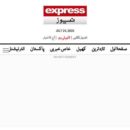
JULY 24, 2026
اشتہار لگائیں |
لائیو ٹی وی
| آج کا اخبار
صفحۂ اول
تازہ ترین
کھیل
خاص خبریں
پاکستان
انٹر نیشنل
ٹا