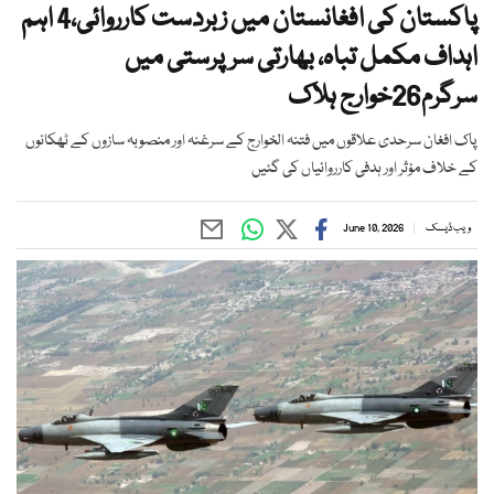
پاکستان کی افغانستان میں زبردست کارروائی،4 اہم
اہداف مکمل تباہ، بھارتی سرپرستی میں
سرگرم26خوارج ہلاک
پاک افغان سرحدی علاقوں میں فتنہ الخوارج کے سرغنہ اور منصوبہ سازوں کے ٹھکانوں
کے خلاف مؤثر اور ہدفی کارروائیاں کی گئیں
ویب ڈیسک
June 10, 2026