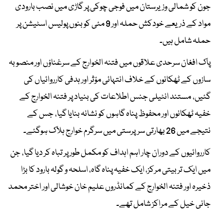
جون کو شمالی وزیرستان میں فوجی چوکی پر گاڑی میں نصب بارودی
مواد کے ذریعے خودکش حملہ اور 9 مئی کو بنوں پولیس اسٹیشن پر
حملہ شامل ہیں۔
پاک افغان سرحدی علاقوں میں فتنہ الخوارج کے سرغناؤں اور منصوبہ
سازوں کے ٹھکانوں کے خلاف انتہائی مؤثر اور ہدفی کارروائیاں کی
گئیں، مستند انٹیلی جنس اطلاعات کی بنیاد پر فتنہ الخوارج کے
خفیہ ٹھکانوں اور محفوظ پناہ گاہوں کو نشانہ بنایا گیا، جس کے
نتیجے میں 26 بھارتی سرپرستی میں سرگرم خوارج ہلاک ہوگئے۔
کارروائیوں کے دوران چار اہم اہداف کو مکمل طور پر تباہ کر دیا گیا، جن
میں ایک تربیتی مرکز، ایک خفیہ پناہ گاہ، اسلحہ و گولہ بارود کا بڑا
ذخیرہ اور فتنہ الخوارج کے کمانڈروں علیم خان خوشالی اور اختر محمد
جانی خیل کے مراکز شامل تھے۔