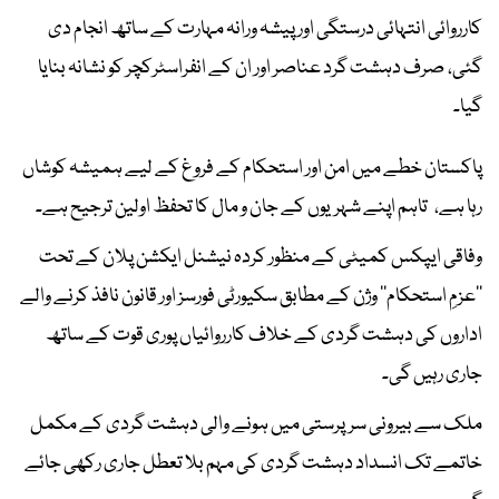
کارروائی انتہائی درستگی اور پیشہ ورانہ مہارت کے ساتھ انجام دی
گئی، صرف دہشت گرد عناصر اور ان کے انفراسٹرکچر کو نشانہ بنایا
گیا۔
پاکستان خطے میں امن اور استحکام کے فروغ کے لیے ہمیشہ کوشاں
رہا ہے، تاہم اپنے شہریوں کے جان و مال کا تحفظ اولین ترجیح ہے۔
وفاقی ایپکس کمیٹی کے منظور کردہ نیشنل ایکشن پلان کے تحت
’’عزمِ استحکام‘‘ وژن کے مطابق سکیورٹی فورسز اور قانون نافذ کرنے والے
اداروں کی دہشت گردی کے خلاف کارروائیاں پوری قوت کے ساتھ
جاری رہیں گی۔
ملک سے بیرونی سرپرستی میں ہونے والی دہشت گردی کے مکمل
خاتمے تک انسداد دہشت گردی کی مہم بلا تعطل جاری رکھی جائے