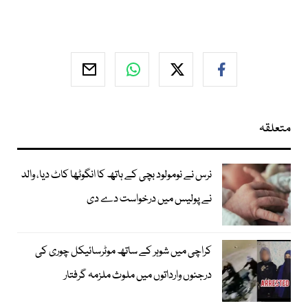
متعلقہ
نرس نے نومولود بچی کے ہاتھ کا انگوٹھا کاٹ دیا، والد
نے پولیس میں درخواست دے دی
کراچی میں شوہر کے ساتھ موٹرسائیکل چوری کی
درجنوں وارداتوں میں ملوث ملزمہ گرفتار