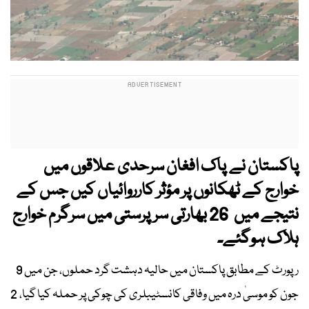
پاکستان نے پاک افغان سرحدی علاقوں میں
خوارج کے ٹھکانوں پر مؤثر کارروائیاں کیں جس کے
نتیجے میں 26 بھارتی سرپرستی میں سرگرم خوارج
ہلاک ہوگئے۔
رپورٹ کے مطابق پاکستان میں حالیہ دہشت گرد حملوں، جن میں 9
جون کو موسیٰ درہ میں وفاقی کانسٹیبلری کی چوکی پر حملہ کیا گیا، 2