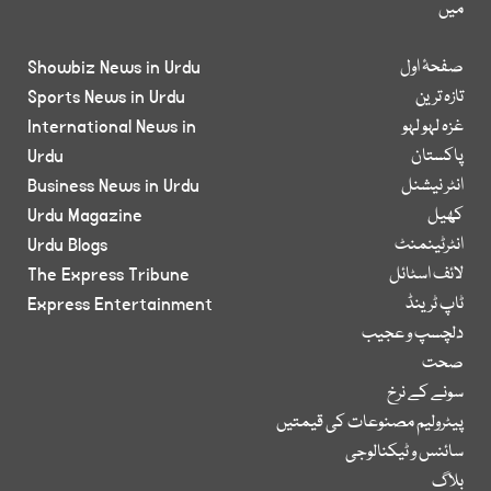
میں
صفحۂ اول
Showbiz News in Urdu
تازہ ترین
Sports News in Urdu
غزہ لہو لہو
International News in
پاکستان
Urdu
انٹر نیشنل
Business News in Urdu
کھیل
Urdu Magazine
انٹرٹینمنٹ
Urdu Blogs
لائف اسٹائل
The Express Tribune
ٹاپ ٹرینڈ
Express Entertainment
دلچسپ و عجیب
صحت
سونے کے نرخ
پیٹرولیم مصنوعات کی قیمتیں
سائنس و ٹیکنالوجی
بلاگ