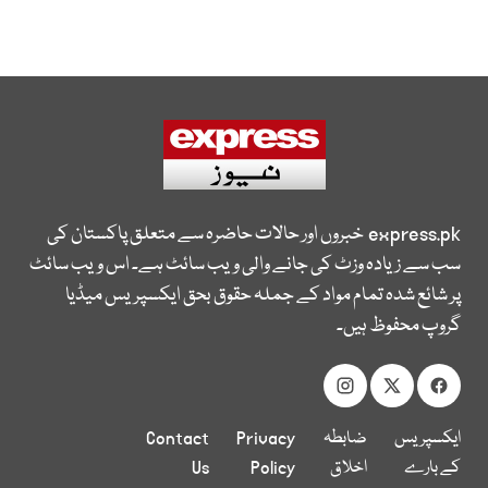
express.pk
خبروں اور حالات حاضرہ سے متعلق پاکستان کی
سب سے زیادہ وزٹ کی جانے والی ویب سائٹ ہے۔ اس ویب سائٹ
پر شائع شدہ تمام مواد کے جملہ حقوق بحق ایکسپریس میڈیا
گروپ محفوظ ہیں۔
ایکسپریس
ضابطہ
Privacy
Contact
کے بارے
اخلاق
Policy
Us