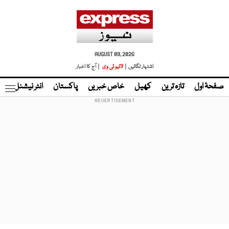
AUGUST 09, 2026
اشتہار لگائیں |
لائیو ٹی وی
| آج کا اخبار
صفحۂ اول
تازہ ترین
کھیل
خاص خبریں
پاکستان
انٹر نیشنل
ٹا