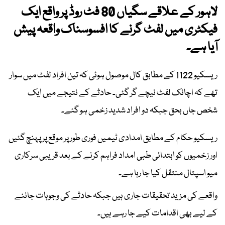
لاہور کے علاقے سگیاں 80 فٹ روڈ پر واقع ایک
فیکٹری میں لفٹ گرنے کا افسوسناک واقعہ پیش
آیا ہے۔
ریسکیو 1122 کے مطابق کال موصول ہوئی کہ تین افراد لفٹ میں سوار
تھے کہ اچانک لفٹ نیچے گر گئی۔ حادثے کے نتیجے میں ایک
شخص جاں بحق جبکہ دو افراد شدید زخمی ہو گئے۔
ریسکیو حکام کے مطابق امدادی ٹیمیں فوری طور پر موقع پر پہنچ گئیں
اور زخمیوں کو ابتدائی طبی امداد فراہم کرنے کے بعد قریبی سرکاری
میو اسپتال منتقل کیا جا رہا ہے۔
واقعے کی مزید تحقیقات جاری ہیں جبکہ حادثے کی وجوہات جاننے
کے لیے بھی اقدامات کیے جا رہے ہیں۔