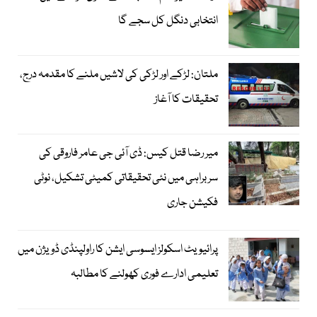
انتخابی دنگل کل سجے گا
ملتان: لڑکے اور لڑکی کی لاشیں ملنے کا مقدمہ درج،
تحقیقات کا آغاز
میر رضا قتل کیس: ڈی آئی جی عامر فاروقی کی
سربراہی میں نئی تحقیقاتی کمیٹی تشکیل، نوٹی
فکیشن جاری
پرائیویٹ اسکولز ایسوسی ایشن کا راولپنڈی ڈویژن میں
تعلیمی ادارے فوری کھولنے کا مطالبہ