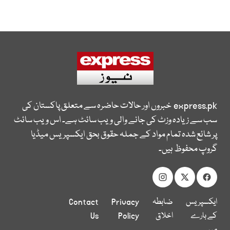
express.pk
خبروں اور حالات حاضرہ سے متعلق پاکستان کی
سب سے زیادہ وزٹ کی جانے والی ویب سائٹ ہے۔ اس ویب سائٹ
پر شائع شدہ تمام مواد کے جملہ حقوق بحق ایکسپریس میڈیا
گروپ محفوظ ہیں۔
ایکسپریس
ضابطہ
Privacy
Contact
کے بارے
اخلاق
Policy
Us