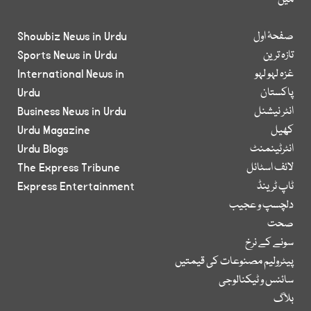
میں
صفحۂ اول
Showbiz News in Urdu
تازہ ترین
Sports News in Urdu
غزہ لہو لہو
International News in
پاکستان
Urdu
انٹر نیشنل
Business News in Urdu
کھیل
Urdu Magazine
انٹرٹینمنٹ
Urdu Blogs
لائف اسٹائل
The Express Tribune
ٹاپ ٹرینڈ
Express Entertainment
دلچسپ و عجیب
صحت
سونے کے نرخ
پیٹرولیم مصنوعات کی قیمتیں
سائنس و ٹیکنالوجی
بلاگ