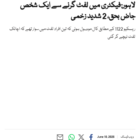
لاہور:فیکٹری میں لفٹ گرنے سے ایک شخص
جاض بحق، 2 شدید زخمی
ریسکیو 1122 کے مطابق کال موصول ہوئی کہ تین افراد لفٹ میں سوار تھے کہ اچانک
لفٹ نیچے گر گئی
ویب ڈیسک
June 10, 2026