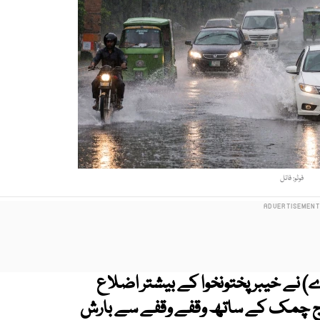
فوٹو: فائل
ے) نے خیبر پختونخوا کے بیشتر اضلاع
اؤں اور گرج چمک کے ساتھ وقفے وقفے سے بارش