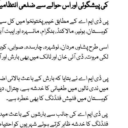
کی پیشگوئی اور اس حوالے سے ضلعی انتظامیہ 
کوہستان، بونیر، مالاکنڈ، بٹگرام، مانسہرہ اور ایبٹ آ
اسی طرح پشاور، مردان، نوشہرہ، چارسدہ، صوابی، کوہاٹ
لکی مروت، ڈی آئی خان اور ٹانک میں بھی بارش اور 
پی ڈی ایم اے نے بتایا کہ بارش کے باعث بالائی ا
میں ندی نالوں میں طغیانی کا خدشہ ہے، چترال، دیر، س
کوہستان میں فلیش فلڈنگ کا بھی خطرہ ہے۔
پی ڈی ایم اے کی جانب سے بارشوں کے باعث میدانی 
فلڈنگ کا خدشہ ظاہر کرتے ہوئے شہریوں کو احتیا