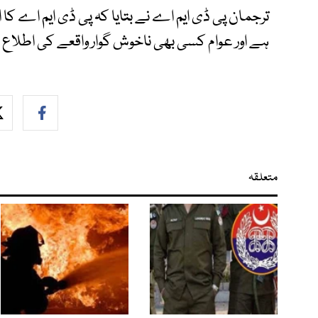
ترجمان پی ڈی ایم اے نے بتایا کہ پی ڈی ایم اے کا
ہے اور عوام کسی بھی ناخوش گوار واقعے کی اطلاع 1700 پر دیں۔
متعلقہ