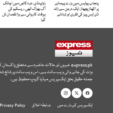
پنجاب پولیس میں بڑے پیمانے
راولپنڈی، دو دکانوں میں اچانک
پر اکھاڑ پچھاڑ، ایک درجن سے زائد
آگ بھڑک اٹھی، ریسکیو کی
ڈی ایس پیز کی تقرری اور تبادلے
بروقت کارروائی سے بڑا نقصان ٹل
گیا
express.pk
خبروں اور حالات حاضرہ سے متعلق پاکستان 
وزٹ کی جانے والی ویب سائٹ ہے۔ اس ویب سائٹ پر شائع شدہ
جملہ حقوق بحق ایکسپریس میڈیا گروپ محفوظ ہیں۔
ایکسپریس کے بارے میں
ضابطہ اخلاق
Privacy Policy