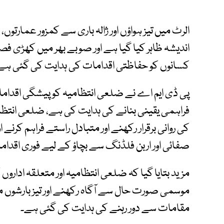
الرٹ میں تیز ہواؤں اور ژالہ باری سے کمزور عمارتوں،
اندیشہ ظاہر کیا گیا ہے اور صوبے بھر میں کھڑی
کسانوں کو حفاظتی اقدامات کی ہدایت کی گئی ہے
پی ڈی ایم اے نے ضلعی انتظامیہ کو پیشگی اقدامات
فراہمی یقینی بنانے کی ہدایت کی ہے، ضلعی انتظام
کی روانی برقرار رکھنے اور متبادل راستے فراہم کرنے
صفائی اور اربن فلڈنگ سے بچاؤ کے لیے فوری اقدا
مزید بتایا گیا کہ ضلعی انتظامیہ اور متعلقہ اداروں
موسمی صورت حال سے آگاہ رکھنے اور تیز بارشوں می
مقامات سے دور رہنے کی ہدایت کی گئی ہے۔