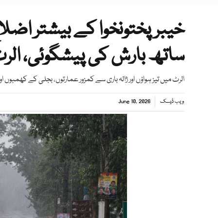
خیبرپختونخوا کے بیشتر اضل
ساتھ بارش کی پیشگوئی، الر
الرٹ میں تیز ہواؤں اور ژالہ باری سے کمزور عمارتوں، بجلی کے کھمبوں او
ویب ڈیسک
June 10, 2026