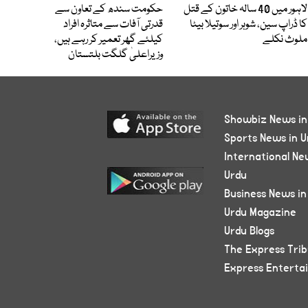
لاہور میں 40 سالہ خاتون کے قتل
حکومت سندھ کے تعاون سے
کا ڈراپ سین، شوہر اور سوتیلا بیٹا
قدرتی آفات سے متاثرہ افراد
ملوث نکلے
کیلئے گھر تعمیر کر رہے ہیں،
وزیراعلیٰ گلگت بلتستان
Showbiz News in
Sports News in U
International Ne
Urdu
Business News in
Urdu Magazine
Urdu Blogs
The Express Tri
Express Enterta