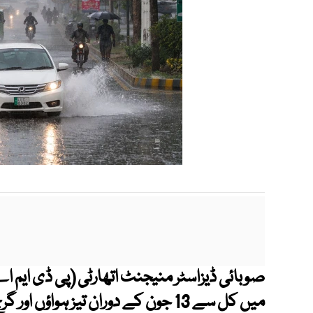
صوبائی ڈیزاسٹر منیجنٹ اتھارٹی (پی ڈی ایم ا
میں کل سے 13 جون کے دوران تیز ہو