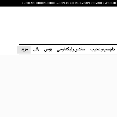
EXPRESS TRIBUNE
URDU E-PAPER
ENGLISH E-PAPER
SINDHI E-PAPER
L
دلچسپ و عجیب
سائنس و ٹیکنالوجی
بزنس
رائے
مزید