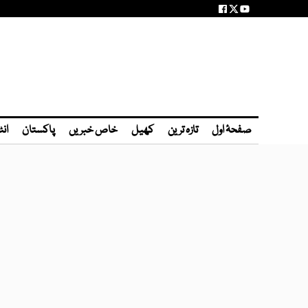
صفحۂ اول
تازہ ترین
کھیل
خاص خبریں
پاکستان
انٹ