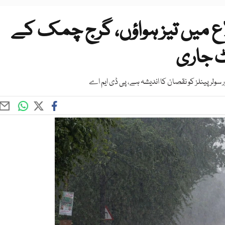
اع میں تیز ہواؤں، گرج چمک کے
ٹ جاری
ر سولر پینلز کو نقصان کا اندیشہ ہے، پی ڈی ایم اے