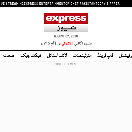
IVE STREAMING
EXPRESS ENTERTAINMENT
CRICKET PAKISTAN
TODAY'S PAPER
AUGUST 07, 2026
اشتہار لگائیں |
لائیو ٹی وی
| آج کا اخبار
ر نیشنل
ٹاپ ٹرینڈ
انٹرٹینمنٹ
لائف اسٹائل
فیکٹ چیک
صحت