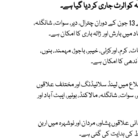
کو الرٹ جاری کر دیا گیا ہے۔
پی ڈی ایم اے کے مطابق خیبرپختونخوا میں کل سے 13 جون کے دوران چترال، دیر، سوات، شانگلہ،
باد میں بارش اور ژالہ باری کا امکان ہے۔
، کرم، اورکزئی، خیبر، باجوڑ، مہمند، بنوں،
آندھی کا امکان ہے۔
ضلاع میں لینڈ سلائیڈنگ اور مختلف علاقوں
وات، شانگلہ، مالاکنڈ، بونیر، ایبٹ آباد اور
علاقوں پشاور، مردان اور نوشہرہ میں اربن
ط کی ہدایت کی گئی ہے۔