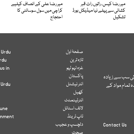
میر رضا کیس، راتوں رات قبر
میر رضا علی کے انصاف کیلیے
کشائی سے پہلے نیا میڈیکل بورڈ
کراچی میں سول سوسائٹی کا
تشکیل
احتجاج
صفحۂ اول
 Urdu
تازہ ترین
rdu
غزہ لہو لہو
ws in
پاکستان
کی سب سے زیادہ
انٹر نیشنل
 Urdu
 تمام مواد کے
کھیل
انٹرٹینمنٹ
لائف اسٹائل
bune
ٹاپ ٹرینڈ
inment
دلچسپ و عجیب
Contact Us
صحت