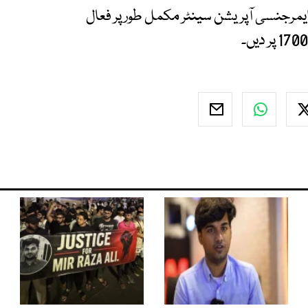
 ایمرجنسی آپریشن سینٹر مکمل طور پر فعال