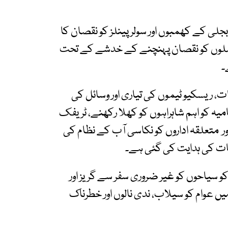
 بجلی کے کھمبوں اور سولر پینلز کو نقصان کا
 فصلوں کو نقصان پہنچنے کے خدشے کے تحت
۔
، ریسکیو ٹیموں کی تیاری اور وسائل کی
یہ کو اہم شاہراہوں کو کھلا رکھنے، ٹریفک
 اور متعلقہ اداروں کو نکاسی آب کے نظام کی
مات کی ہدایت کی گئی ہے۔
 کو سیاحوں کو غیر ضروری سفر سے گریز اور
ں عوام کو سیلاب، ندی نالوں اور خطرناک