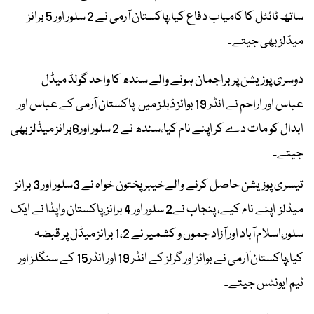
ساتھ ٹائٹل کا کامیاب دفاع کیا،پاکستان آرمی نے 2 سلور اور 5 برانز
میڈلز بھی جیتے۔
دوسری پوزیشن پر براجمان ہونے والے سندھ کا واحد گولڈ میڈل
عباس اور اراحم نے انڈر 19 بوائز ڈبلز میں پاکستان آرمی کے عباس اور
ابدال کو مات دے کر اپنے نام کیا،سندھ نے 2 سلور اور6برانز میڈلز بھی
جیتے۔
تیسری پوزیشن حاصل کرنے والےخیبر پختون خواہ نے 3سلور اور 3 برانز
میڈلز اپنے نام کیے، پنجاب نے2 سلور اور 4 برانز،پاکستان واپڈا نے ایک
سلور،اسلام آباد اور آزاد جموں و کشمیر نے 1،2 برانز میڈل پر قبضہ
کیا،پاکستان آرمی نے بوائز اور گرلز کے انڈر 19 اور انڈر15 کے سنگلز اور
ٹیم ایونٹس جیتے۔