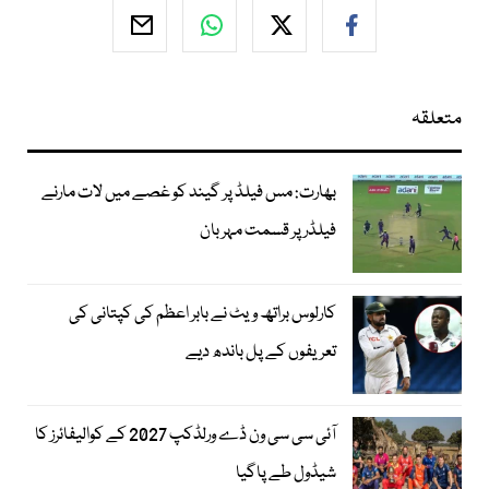
متعلقہ
بھارت: مس فیلڈ پر گیند کو غصے میں لات مارنے
فیلڈر پر قسمت مہربان
کارلوس براتھ ویٹ نے بابر اعظم کی کپتانی کی
تعریفوں کے پل باندھ دیے
آئی سی سی ون ڈے ورلڈکپ 2027 کے کوالیفائرز کا
شیڈول طے پاگیا