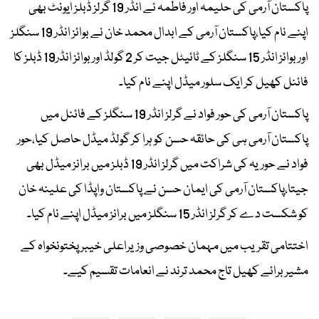
پاکستان آرمی کی حلیمہ اور فاطمہ نے انڈر 19 گرلز ڈبلز ایونٹ بھی
اپنے نام کیا،پاکستان آرمی کے ابدال محمد خان نے بوائز انڈر 19 سنگلز
اور بوائز انڈر 15 سنگلز کے ٹائیٹل جیت کر 2 گولڈ اور بوائز انڈر19 ڈبلز کا
فائنل کھیل کر ایک سلور میڈل اپنے نام کیا۔
پاکستان آرمی کی حور فواد نے گرلز انڈر 19 سنگلز کے فائنل میں
پاکستان آرمی ہی کی حائقہ حسن کو ہرا کر گولڈ میڈل حاصل کیا،حور
فواد نے حوریہ کی شراکت میں گرلز انڈر 19 ڈبلز میں برانز میڈل بھی
جیتا،پاکستان آرمی کی ایمان حسن نے پاکستان واپڈا کی علینہ خان
کو شکست دے کر گرلز انڈر 15 سنگلز میں برانز میڈل اپنے نام کیا۔
اختتامی تقریب میں مہمان خصوصی وزیراعلی خیبر پختونخواہ کے
مشیر برائے کھیل تاج محمد ترند نے انعامات تقسیم کیے۔