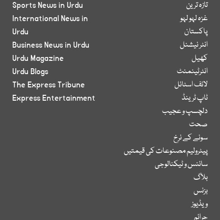
تازہ ترین
Sports News in Urdu
غزہ لہو لہو
International News in
پاکستان
Urdu
انٹر نیشنل
Business News in Urdu
کھیل
Urdu Magazine
انٹرٹینمنٹ
Urdu Blogs
لائف اسٹائل
The Express Tribune
ٹاپ ٹرینڈ
Express Entertainment
دلچسپ و عجیب
صحت
سونے کے نرخ
پیٹرولیم مصنوعات کی قیمتیں
سائنس و ٹیکنالوجی
بلاگ
بزنس
ویڈیوز
جرائم