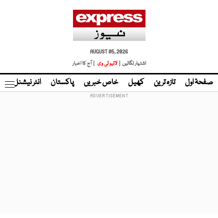
AUGUST 05, 2026
اشتہار لگائیں |
لائیو ٹی وی
| آج کا اخبار
صفحۂ اول
تازہ ترین
کھیل
خاص خبریں
پاکستان
انٹر نیشنل
ٹا