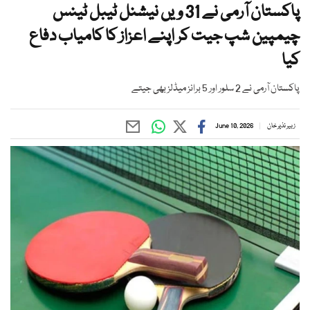
پاکستان آرمی نے 31 ویں نیشنل ٹیبل ٹینس
چیمپین شپ جیت کر اپنے اعزاز کا کامیاب دفاع
کیا
پاکستان آرمی نے 2 سلور اور 5 برانز میڈلز بھی جیتے
زبیر نذیر خان
June 10, 2026