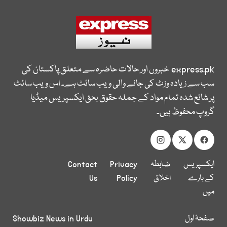
express.pk
خبروں اور حالات حاضرہ سے متعلق پاکستان کی
سب سے زیادہ وزٹ کی جانے والی ویب سائٹ ہے۔ اس ویب سائٹ
پر شائع شدہ تمام مواد کے جملہ حقوق بحق ایکسپریس میڈیا
گروپ محفوظ ہیں۔
ایکسپریس
ضابطہ
Privacy
Contact
کے بارے
اخلاق
Policy
Us
میں
صفحۂ اول
Showbiz News in Urdu