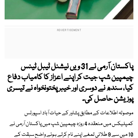
پاکستان آرمی نے 31 ویں نیشنل ٹیبل ٹینس
چیمپین شپ جیت کر اپنے اعزاز کا کامیاب دفاع
کیا، سندھ نے دوسری اور خیبر پختونخواہ نے تیسری
پوزیشن حاصل کی۔
موصولہ اطلاعات کے مطابق پشاور کے حیات آباد اسپورٹس
کمپلیکس میں منعقدہ 4 روزہ چیمپین شپ میں پاکستان آرمی نے
10 میں سے 9 طلائی تمغے اپنے نام کرتے ہوئے واضح سبقت کے