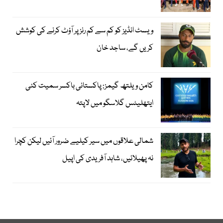
ویسٹ انڈیز کو کم سے کم رنز پر آؤٹ کرنے کی کوشش
کریں گے، ساجد خان
کامن ویلتھ گیمز: پاکستانی باکسر سمیت کئی
ایتھلیٹس گلاسگو میں لاپتہ
شمالی علاقوں میں سیر کیلیے ضرور آئیں لیکن کچرا
نہ پھیلائیں، شاہد آفریدی کی اپیل