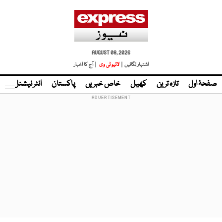
AUGUST 08, 2026
اشتہار لگائیں |
لائیو ٹی وی
| آج کا اخبار
صفحۂ اول
تازہ ترین
کھیل
خاص خبریں
پاکستان
انٹر نیشنل
ٹا