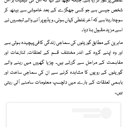
غلطی پر غور کر رہا ہے، جبکہ کچھ نے کہا کہ اس کی کیفیت ہر اس
شخص جیسی ہے جو کسی جھگڑے کے بعد خاموشی سے بیٹھ کر
سوچتا رہتا ہے کہ آخر غلطی کہاں ہوئی۔ ویڈیو پر آنے والے تبصروں نے
اسے مزید مقبول بنا دیا۔
ماہرین کے مطابق گوریلوں کی سماجی زندگی کافی پیچیدہ ہوتی ہے
اور وہ اپنے گروہ کے اندر مختلف قسم کے تعلقات، تنازعات اور
مفاہمت کے مراحل سے گزرتے ہیں۔ چڑیا گھروں میں رہنے والے
گوریلوں کے رویوں کا مشاہدہ کرنے سے ان کی سماجی ساخت اور
باہمی تعلقات کے بارے میں دلچسپ معلومات سامنے آتی رہتی
ہیں۔