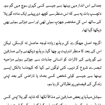
جمائے اس انداز میں بیٹھا ہے جیسے کسی گہری سوچ میں گم ہو۔
دلچسپ بات یہ ہے کہ اس منظر سے کچھ دیر پہلے ایک مادہ گوریلا
کے ساتھ اس کی مختصر جھڑپ ہوئی تھی اور اسے دوڑتے ہوئے بھی
دیکھا گیا تھا۔
اگرچہ اصل جھگڑے کی ویڈیو زیادہ توجہ حاصل نہ کرسکی، لیکن
اس کے بعد کا منظر انٹرنیٹ پر چھا گیا۔ ویڈیو دیکھنے والے صارفین
نے گوریلے کے تاثرات کو انسانی جذبات سے جوڑتے ہوئے مزاحیہ
تبصرے شروع کر دیے۔ کئی لوگوں نے کہا کہ کیوماسا بالکل ایسے
بیٹھا ہے جیسے کوئی شخص کسی بحث یا ناراضی کے بعد اپنی
زندگی کے فیصلوں پر نظرثانی کر رہا ہو۔
سوشل میڈیا پر بعض صارفین نے مذاقاً لکھا کہ شاید گوریلا اپنی کسی