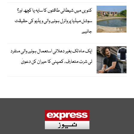
کنویں میں شیطانی طاقتوں کا سایہ یا کچھ اور؟
سوشل میڈیا پر وائرل ہونے والی ویڈیو کی حقیقت
جانیے
ایک ماہ تک بغیر دھلائی استعمال ہونے والی منفرد
ٹی شرٹ متعارف، کمپنی کا حیران کن دعویٰ