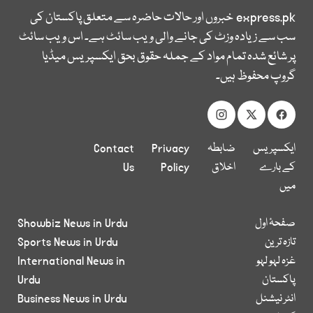
express.pk
خبروں اور حالات حاضرہ سے متعلق پاکستان کی
سب سے زیادہ وزٹ کی جانے والی ویب سائٹ ہے۔ اس ویب سائٹ
پر شائع شدہ تمام مواد کے جملہ حقوق بحق ایکسپریس میڈیا
گروپ محفوظ ہیں۔
ایکسپریس
ضابطہ
Privacy
Contact
کے بارے
اخلاق
Policy
Us
میں
صفحۂ اول
Showbiz News in Urdu
تازہ ترین
Sports News in Urdu
غزہ لہو لہو
International News in
پاکستان
Urdu
انٹر نیشنل
Business News in Urdu