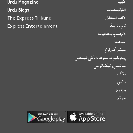
کھیل
Urdu Magazine
انٹرٹینمنٹ
Urdu Blogs
لائف اسٹائل
The Express Tribune
ٹاپ ٹرینڈ
Express Entertainment
دلچسپ و عجیب
صحت
سونے کے نرخ
پیٹرولیم مصنوعات کی قیمتیں
سائنس و ٹیکنالوجی
بلاگ
بزنس
ویڈیوز
جرائم