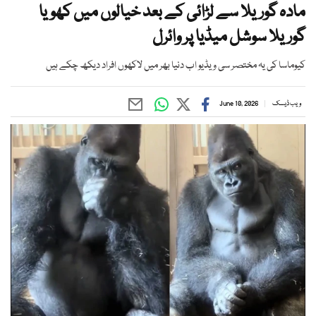
مادہ گوریلا سے لڑائی کے بعد خیالوں میں کھویا
گوریلا سوشل میڈیا پر وائرل
کیوماسا کی یہ مختصر سی ویڈیو اب دنیا بھر میں لاکھوں افراد دیکھ چکے ہیں
ویب ڈیسک
June 10, 2026