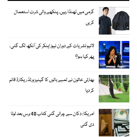
گرمی میں ٹھنڈا رہیں، پنکھے والی شرٹ استعمال
کریں
لائیو نشریات کے دوران نیوز اینکر کی آنکھ لگ گئی،
پھر کیا ہوا؟
بھارتی خاتون نے لمبے بالوں کا گینیز ورلڈ ریکارڈ قائم
کر دیا
امریکا: دکان سے چرائی گئی کتاب 40 برس بعد لوٹا
دی گئی