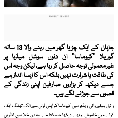
جاپان کے ایک چڑیا گھر میں رہنے والا 13 سالہ
گوریلا ’’کیوماسا‘‘ ان دنوں سوشل میڈیا پر
غیرمعمولی توجہ حاصل کر رہا ہے، لیکن وجہ اس
کی طاقت یا شرارت نہیں بلکہ اس کا ایسا انداز ہے
جسے دیکھ کر ہزاروں صارفین اپنی زندگی کے
قصوں سے جوڑنے لگے ہیں۔
وائرل ہونے والی ویڈیو میں کیوماسا کو اپنی ٹولی سے الگ تھلگ ایک
کونے میں خاموش بیٹھے دیکھا جاسکتا ہے۔ وہ دور خلا میں نظریں