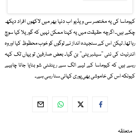
کیوماسا کی یہ مختصر سی ویڈیو اب دنیا بھر میں لاکھوں افراد دیکھ
چکے ہیں۔ اگرچہ حقیقت میں یہ کہنا ممکن نہیں کہ گوریلا کیا سوچ
رہا تھا، لیکن اس کے سنجیدہ انداز نے لوگوں کو خوب محظوظ کیا اور وہ
انٹرنیٹ کی نئی ’’سیلبریٹی‘‘ بن گیا۔ بعض صارفین تو یہاں تک کہہ
رہے ہیں کہ کیوماسا کے لیے الگ سے ریئلٹی شو بنایا جانا چاہیے
کیونکہ اس کی خاموشی بھی پوری کہانی سنا رہی ہے۔
متعلقہ