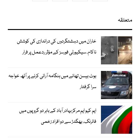
متعلقہ
خاران میں دہشتگردوں کی دراندازی کی کوشش
ناکام، سیکیورٹی فورسز کے مؤثر ردعمل پر فرار
بوٹ بیسن تھانے میں ہنگامہ آرائی کرنے پر آٹھ خواجہ
سرا گرفتار
ایم کیو ایم مرکز بہادر آباد کے باہر دو گروپوں میں
فائرنگ، بھگدڑ سے دو افراد زخمی