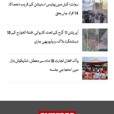
سوات؛ کبل میں پولیس اسٹیشن کے قریب دھماکا،
14 افراد جاں بحق
آپریشن 11 گرج کے تحت کارروائی، فتنۃ الخوارج کے 10
دہشتگرد ہلاک، ویڈیو بھی جاری
پاک افغان تجارت 10 ماہ سے معطل، لنڈیکوتل بازار
میں احتجاجی جلسہ