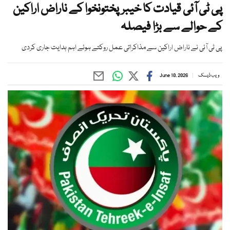
پی ٹی آئی قیادت کا خیبرپختونخوا کے ناراض اراکین
کے حوالے سے بڑا فیصلہ
پی ٹی آئی نے ناراض اراکین سے مذاکراتی عمل روکتے ہوئے اہم ہدایت جاری کردی
ویب ڈیسک
June 10, 2026