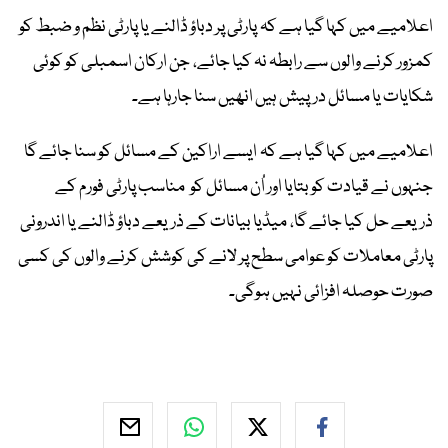
اعلامیے میں کہا گیا ہے کہ پارٹی پر دباؤ ڈالنے یا پارٹی نظم و ضبط کو
کمزور کرنے والوں سے رابطہ نہ کیا جائے، جن ارکان اسمبلی کو کوئی
شکایات یا مسائل درپیش ہیں انھیں سنا جارہا ہے۔
اعلامیے میں کہا گیا ہے کہ ایسے اراکین کے مسائل کو سنا جائے گا
جنہوں نے قیادت کو بتایا اور اُن مسائل کو مناسب پارٹی فورم کے
ذریعے حل کیا جائے گا، میڈیا بیانات کے ذریعے دباؤ ڈالنے یا اندرونی
پارٹی معاملات کو عوامی سطح پر لانے کی کوشش کرنے والوں کی کسی
صورت حوصلہ افزائی نہیں ہوگی۔