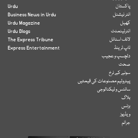
پاکستان
Urdu
انٹر نیشنل
Business News in Urdu
کھیل
Urdu Magazine
انٹرٹینمنٹ
Urdu Blogs
لائف اسٹائل
The Express Tribune
ٹاپ ٹرینڈ
Express Entertainment
دلچسپ و عجیب
صحت
سونے کے نرخ
پیٹرولیم مصنوعات کی قیمتیں
سائنس و ٹیکنالوجی
بلاگ
بزنس
ویڈیوز
جرائم