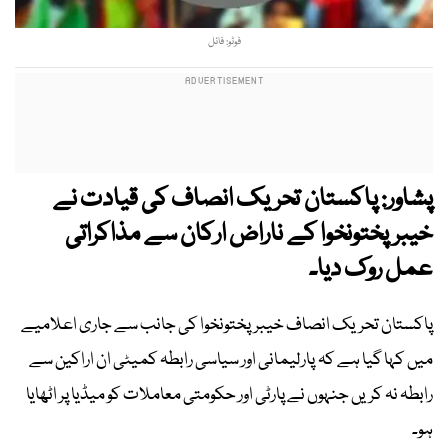
فوٹو: فائل
پشاور: پاکستان تحریک انصاف کی قیادت نے
خیبرپختونخوا کے ناراض ارکان سے مذاکراتی
عمل روک دیا۔
پاکستان تحریک انصاف خیبرپختونخوا کی جانب سے جاری اعلامیے
میں کہا گیا ہے کہ پارلیمانی اور سیاسی رابطہ کمیٹی ان اراکین سے
رابطہ نہ کریں جنہوں نے پارٹی اور حکومتی معاملات کو میڈیا پر اٹھایا
ہو۔