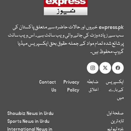
express.pk
خبروں اور حالات حاضرہ سے متعلق پاکستان کی
سب سے زیادہ وزٹ کی جانے والی ویب سائٹ ہے۔ اس ویب سائٹ
پر شائع شدہ تمام مواد کے جملہ حقوق بحق ایکسپریس میڈیا
گروپ محفوظ ہیں۔
ایکسپریس
ضابطہ
Privacy
Contact
کے بارے
اخلاق
Policy
Us
میں
صفحۂ اول
Showbiz News in Urdu
تازہ ترین
Sports News in Urdu
غزہ لہو لہو
International News in