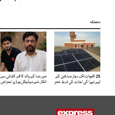
متعلقہ
25 کلوواٹ تک سولر صارفین کے
میر رضا کے والد کا قبر کشائی سے
لیے نیپرا کی اجازت کی شرط ختم
انکار، نئے میڈیکل بورڈ پر اعتراض