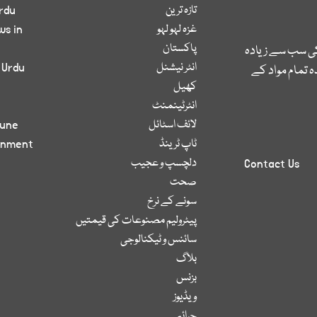
تازہ ترین
rdu
غزہ لہو لہو
ws in
پاکستان
کی سب سے زیادہ
انٹر نیشنل
 Urdu
 تمام مواد کے
کھیل
انٹرٹینمنٹ
لائف اسٹائل
bune
ٹاپ ٹرینڈ
inment
دلچسپ و عجیب
Contact Us
صحت
سونے کے نرخ
پیٹرولیم مصنوعات کی قیمتیں
سائنس و ٹیکنالوجی
بلاگ
بزنس
ویڈیوز
جرائم