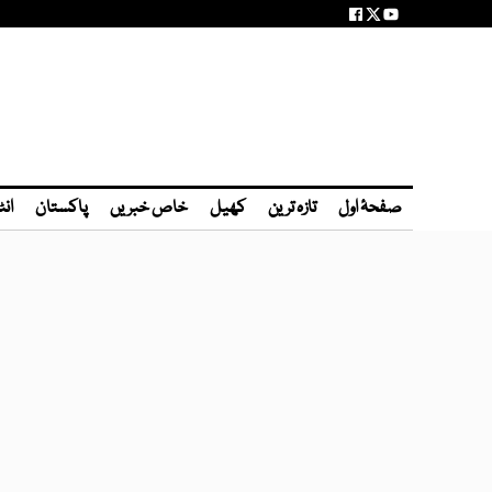
صفحۂ اول
تازہ ترین
کھیل
خاص خبریں
پاکستان
انٹ