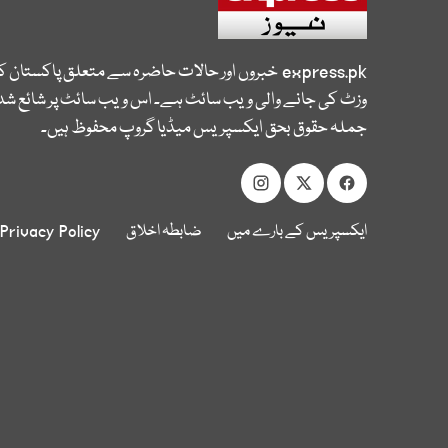
express.pk
خبروں اور حالات حاضرہ سے متعلق پاکستان 
وزٹ کی جانے والی ویب سائٹ ہے۔ اس ویب سائٹ پر شائع شدہ
جملہ حقوق بحق ایکسپریس میڈیا گروپ محفوظ ہیں۔
ایکسپریس کے بارے میں
ضابطہ اخلاق
Privacy Policy