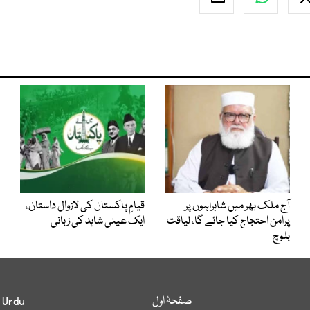
آج ملک بھر میں شاہراہوں پر
قیامِ پاکستان کی لازوال داستان،
پرامن احتجاج کیا جائے گا، لیاقت
ایک عینی شاہد کی زبانی
بلوچ
صفحۂ اول
 Urdu