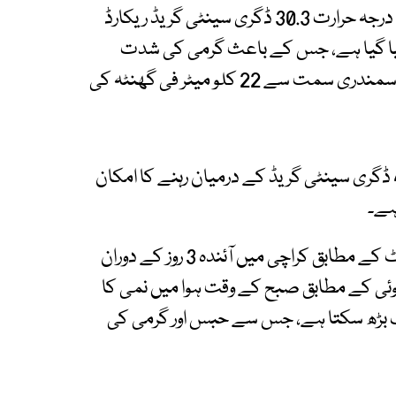
محکمہ موسمیات کے مطابق آج شہر کا کم سے کم درجہ حرارت 30.3 ڈگری سینٹی گریڈ ریکارڈ
ا تناسب 79 فیصد ریکارڈ کیا گیا ہے، جس کے باعث گرمی کی شدت
زیادہ محسوس کی جا رہی ہے۔ جنوب مغرب یعنی سمندری سمت سے 22 کلو میٹر فی گھنٹہ کی
آج شہر میں زیادہ سے زیادہ درجہ حرارت 39 سے 41 ڈگری سینٹی گریڈ کے درمیان رہنے کا امکان
ہے۔
محکمہ موسمیات کی جانب سے جاری ہیٹ ویو الرٹ کے مطابق کراچی میں آئندہ 3 روز کے دوران
وئی کے مطابق صبح کے وقت ہوا میں نمی کا
جبکہ شام کے وقت 65 فیصد تک بڑھ سکتا ہے، جس سے حبس اور گرمی کی