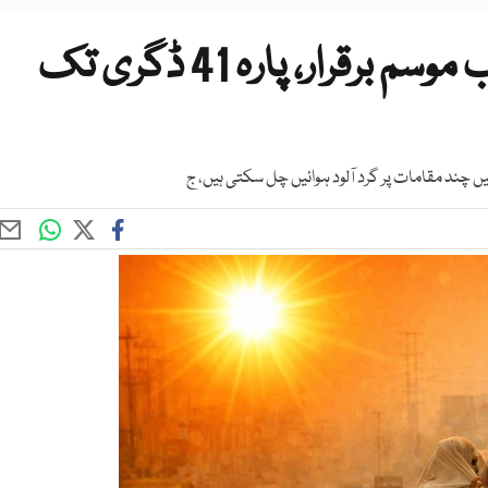
کراچی میں شدید گرم و مرطوب موسم برقرار، پارہ 41 ڈگری تک