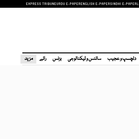
EXPRESS TRIBUNE
URDU E-PAPER
ENGLISH E-PAPER
SINDHI E-PAPER
L
دلچسپ و عجیب
سائنس و ٹیکنالوجی
بزنس
رائے
مزید