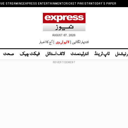
IVE STREAMING
EXPRESS ENTERTAINMENT
CRICKET PAKISTAN
TODAY'S PAPER
AUGUST 07, 2026
اشتہار لگائیں |
لائیو ٹی وی
| آج کا اخبار
ر نیشنل
ٹاپ ٹرینڈ
انٹرٹینمنٹ
لائف اسٹائل
فیکٹ چیک
صحت