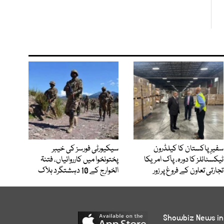
سفیرِ پاکستان کا کیلڈرون
سیکیورٹی فورسز کی خیبر
ٹیکسٹائلز کا دورہ، پاک امریکا
پختونخوا میں کارروائیاں، فتنۃ
تجارتی تعاون کے فروغ پر زور
الخوارج کے 10 دہشتگرد ہلاک
Showbiz News in