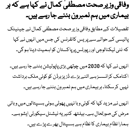
وفاقی وزیر صحت مصطفیٰ کمال نے کہا ہے کہ ہر
بیماری میں ہم نمبر ون بننے جا رہے ہیں۔
تفصیلات کے مطابق وفاقی وزیر صحت مصطفی کمال نے جینیٹک
پالیسی کے حوالے سے پریس کانفرنس کی جس میں انہوں نے کہا
کہ نئی ٹیکنالوجی اور رپورٹس پر پاکستان کو اہمیت دینا ہو گی۔
انہوں نے کہا کہ 2030 میں چوتھی بڑی پاپولیشن بننے جا رہے ہیں۔
اکنامک کرائسسز ہے اتنے بڑے ڈزیز برڈن کو کوئی ملک برداشت
نہیں کر سکتا۔ ہر بیماری میں ہم نمبر ون بننے جا رہے ہیں۔
انہوں نے مزید کہا کہ کوئی وبا نہیں پھوٹی ہوئی ہسپتالوں میں وبائی
مرض کی صورتحال ہے۔ ہیلتھ کئیریہ نیشنل سیکورٹی ایشو ہے۔
ہمارا نظام بیماری کا نظام ہے ہسپتال بھرے پڑے ہیں۔