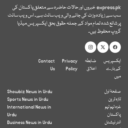
express.pk
خبروں اور حالات حاضرہ سے متعلق پاکستان کی
سب سے زیادہ وزٹ کی جانے والی ویب سائٹ ہے۔ اس ویب سائٹ
پر شائع شدہ تمام مواد کے جملہ حقوق بحق ایکسپریس میڈیا
گروپ محفوظ ہیں۔
ایکسپریس
ضابطہ
Privacy
Contact
کے بارے
اخلاق
Policy
Us
میں
صفحۂ اول
Showbiz News in Urdu
تازہ ترین
Sports News in Urdu
غزہ لہو لہو
International News in
پاکستان
Urdu
انٹر نیشنل
Business News in Urdu