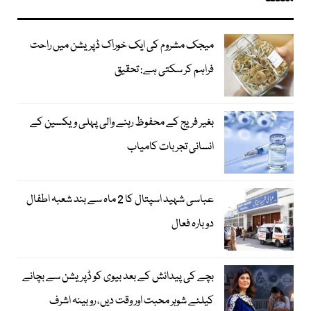
میجک مشروم کی ایک خوراک ڈپریشن میں راحت
فراہم کر سکتی ہے: تحقیق
بغیر فریج کے محفوظ رہنے والی پہلی ویکسین کے
انسانی تجربات کامیاب
عباسی شہید اسپتال کا 2 ماہ سے بند شعبہ اطفال
دوبارہ فعال
بچے کی پیدائش کے بعد بیوی کو ڈپریشن سے بچانے
کیلئے شوہر محبت اور وقت دیں، روبینہ اشرف