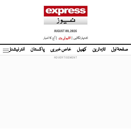
AUGUST 09, 2026
اشتہار لگائیں |
لائیو ٹی وی
| آج کا اخبار
صفحۂ اول
تازہ ترین
کھیل
خاص خبریں
پاکستان
انٹر نیشنل
ٹا