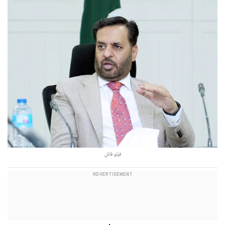
فوٹو: فائل