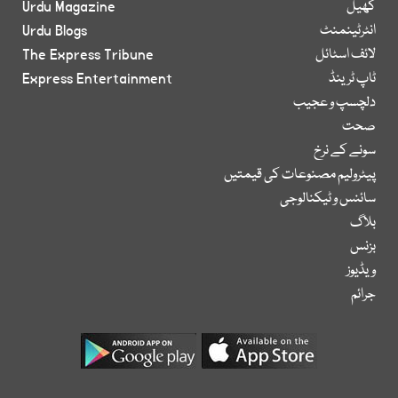
کھیل
Urdu Magazine
انٹرٹینمنٹ
Urdu Blogs
لائف اسٹائل
The Express Tribune
ٹاپ ٹرینڈ
Express Entertainment
دلچسپ و عجیب
صحت
سونے کے نرخ
پیٹرولیم مصنوعات کی قیمتیں
سائنس و ٹیکنالوجی
بلاگ
بزنس
ویڈیوز
جرائم