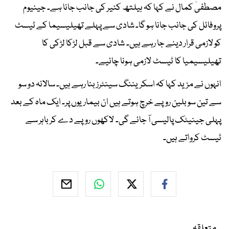
مصطفیٰ کمال نے کہا کہ ہیلتھ کئیر کی جانب جانا ہے۔ جینیوم
پروفائل کی جانب جانا ہو گا۔ شادی سے پہلے تھیلیسیما کے ٹیسٹ
کو لازمی قرار دینے جا رہے ہیں۔ شادی سے قبل لڑکا لڑکی کا
تھیلیسیمیا کا ٹیسٹ لازمی ہونا چائیے۔
انہوں نے مزید کہا کہ اسکریننگ سینٹرز بنا رہے ہیں۔ سالانہ دو سو
سے تین سو بلین روپے خرچ ہوتے ہیں ان بیماریوں پر۔ ایک ماہ کے بعد
پہلی جینیٹک پالیسی آ جائے گی۔ لاکھوں روپے دے کر باہر سے
ٹیسٹ کرواتے ہیں۔
متعلقہ