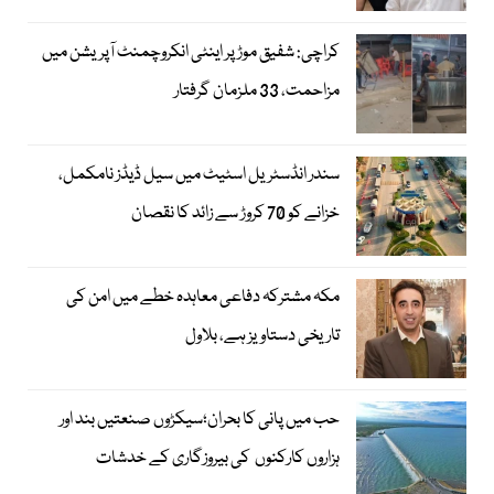
کراچی: شفیق موڑ پر اینٹی انکروچمنٹ آپریشن میں
مزاحمت، 33 ملزمان گرفتار
سندر انڈسٹریل اسٹیٹ میں سیل ڈیڈز نامکمل،
خزانے کو 70 کروڑ سے زائد کا نقصان
مکہ مشترکہ دفاعی معاہدہ خطے میں امن کی
تاریخی دستاویز ہے، بلاول
حب میں پانی کا بحران؛سیکڑوں صنعتیں بند اور
ہزاروں کارکنوں کی بیروزگاری کے خدشات