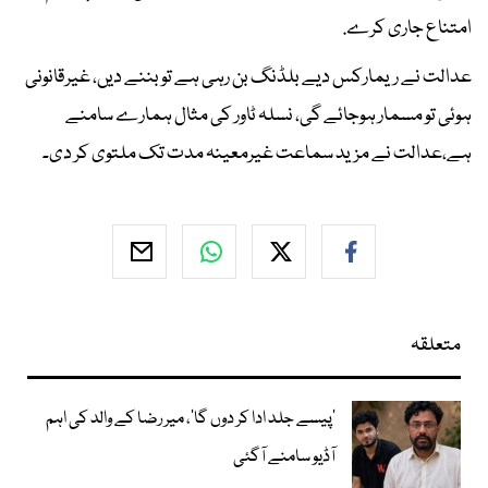
امتناع جاری کرے.
عدالت نے ریمارکس دیے بلڈنگ بن رہی ہے تو بننے دیں، غیرقانونی
ہوئی تو مسمار ہوجائے گی، نسلہ ٹاور کی مثال ہمارے سامنے
ہے،عدالت نے مزید سماعت غیرمعینہ مدت تک ملتوی کر دی۔
متعلقہ
’پیسے جلد ادا کر دوں گا‘، میر رضا کے والد کی اہم
آڈیو سامنے آگئی