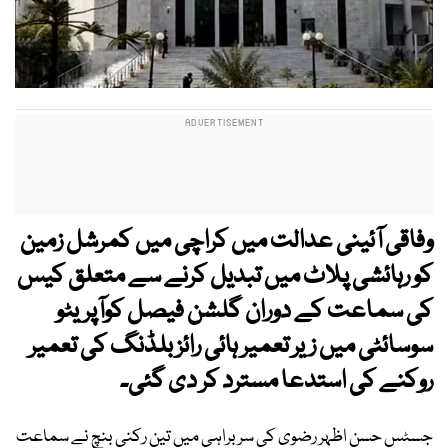
وفاقی آئینی عدالت میں کراچی میں کمرشل زمین
کو رہائشی پلاٹ میں تبدیل کرنے سے متعلق کیس
کی سماعت کے دوران گلشن فیصل کوآپریٹو
سوسائٹی میں زیر تعمیر ہائی رائز بلڈنگ کی تعمیر
روکنے کی استدعا مسترد کر دی گئی۔
جسٹس حسن اظہر رضوی کی سربراہی میں تین رکنی بنچ نے سماعت