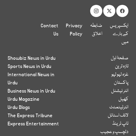
ایکسپریس
ضابطہ
Privacy
Contact
کے بارے
اخلاق
Policy
Us
میں
صفحۂ اول
Showbiz News in Urdu
تازہ ترین
Sports News in Urdu
غزہ لہو لہو
International News in
پاکستان
Urdu
انٹر نیشنل
Business News in Urdu
کھیل
Urdu Magazine
انٹرٹینمنٹ
Urdu Blogs
لائف اسٹائل
The Express Tribune
ٹاپ ٹرینڈ
Express Entertainment
دلچسپ و عجیب