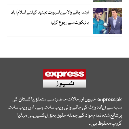
ارشد چائے والا نے پاسپورٹ تجدید کیلئے اسلام آباد
ہائیکورٹ سے رجوع کرلیا
express.pk
خبروں اور حالات حاضرہ سے متعلق پاکستان کی
سب سے زیادہ وزٹ کی جانے والی ویب سائٹ ہے۔ اس ویب سائٹ
پر شائع شدہ تمام مواد کے جملہ حقوق بحق ایکسپریس میڈیا
گروپ محفوظ ہیں۔