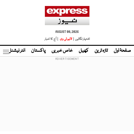
AUGUST 08, 2026
اشتہار لگائیں |
لائیو ٹی وی
| آج کا اخبار
صفحۂ اول
تازہ ترین
کھیل
خاص خبریں
پاکستان
انٹر نیشنل
ٹا