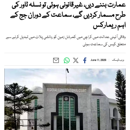
عمارت بننے دیں، غیرقانونی ہوئی تو نسلہ ٹاور کی
طرح مسمار کردیں گے، سماعت کے دوران جج کے
اہم ریمارکس
وفاقی آئینی عدالت میں کراچی میں کمرشل زمین کو رہائشی پلاٹ میں تبدیل کرنے سے
متعلق کیس کی سماعت ہوئی
ویب ڈیسک
June 11, 2026