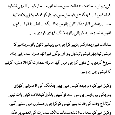
کی.دوران سماعت عدالت میں نسلہ ٹاور مسمار کرنے کا بھی تذکرہ
کیا وکیل نے کہا گلشن فیصل میں دو ہزار گز کا کمرشل پلاٹ تھا
جسے رہائشی قرار دیکر ٹائون ہائوس بنائے گئے، ایک بلڈر نے کچھ
ٹائون ہائوسز خرید کر ہائی رائز بلڈنگ کھڑی کر دی ہے.
عدالت نے ریمارکس دیے کراچی میں پہلے ٹائون ہائوسز بنانے کا
فیشن تھا،پھر فیشن تبدیل ہوا اور لوگوں نے آٹھ منزلہ عمارتیں بنانا
شروع کر دیں، ان دنوں کراچی میں آٹھ منزلہ عمارت کو 20 منزلہ کرنے
کا فیشن چل رہا ہے.
وکیل نے کہا موجودہ کیس میں بھی بلڈنگ کی 9 منزلیں کھڑی
ہوچکی ہیں،ایس بی سی اے تو کبھی بلڈرز کیخلاف کوئی بات نہیں
کرتا، آج وقت کی قلت ہے کیس کو کراچی رجسٹری میں سنیں گے،
وکیل نے کہا عدالت آئندہ سماعت تک عمارت کی تعمیر پر حکم