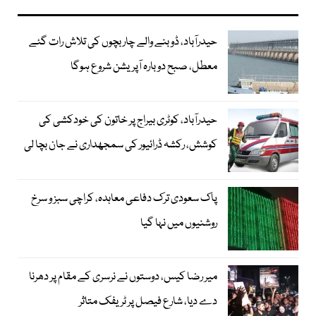
حیدرآباد، ڈوبنے والے چار بچوں کی تلاش رات گئے
معطل، صبح دوبارہ آپریشن شروع ہوگا
حیدرآباد، کوٹری بیراج پر خاتون کی خودکشی کی
کوشش، رکشہ ڈرائیور کی سمجھداری نے جان بچا لی
پاک سعودی ترک دفاعی معاہدہ، کراچی سبز و سرخ
روشنیوں میں نہا گیا
میر رضا کیس، دوستوں نے نرسری کے مقام پر دھرنا
دے دیا، شارع فیصل پر ٹریفک متاثر