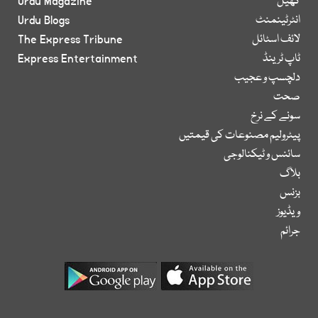
کھیل
Urdu Magazine
انٹرٹینمنٹ
Urdu Blogs
لائف اسٹائل
The Express Tribune
ٹاپ ٹرینڈ
Express Entertainment
دلچسپ و عجیب
صحت
سونے کے نرخ
پیٹرولیم مصنوعات کی قیمتیں
سائنس و ٹیکنالوجی
بلاگ
بزنس
ویڈیوز
جرائم