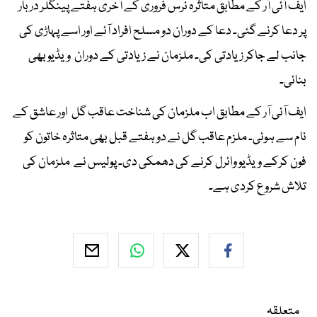
ایف آئی آر کے مطابق متاثرہ نرس فروری کے آخری ہفتے پینگلر دربار
پر دعا کرنے گئی۔ دعا کے دوران دو مسلح افراد آئے اور اسے پہاڑی کی
جانب لے جاکر زیادتی کی۔ ملزمان نے زیادتی کے دوران ویڈیو بھی
بنائی۔
ایف آئی آر کے مطابق اب ملزمان کی شناخت عاقب گل اور عاشق کے
نام سے ہوئی۔ ملزم عاقب گل نے دو ہفتے قبل بھی متاثرہ خاتون کو
فون کرکے ویڈیو وائرل کرنے کی دھمکی دی۔ پولیس نے ملزمان کی
تلاش شروع کردی ہے۔
متعلقہ