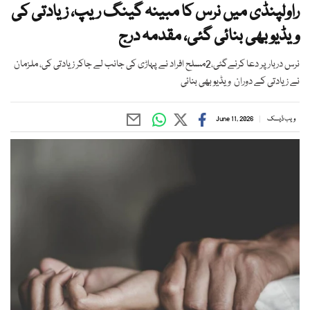
راولپنڈی میں نرس کا مبینہ گینگ ریپ، زیادتی کی
ویڈیو بھی بنائی گئی، مقدمہ درج
نرس دربار پر دعا کرنےگئی،2مسلح افراد نے پہاڑی کی جانب لے جاکر زیادتی کی، ملزمان
نے زیادتی کے دوران ویڈیو بھی بنائی
ویب ڈیسک
June 11, 2026