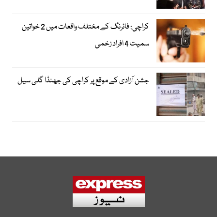
کراچی: فائرنگ کے مختلف واقعات میں 2 خواتین
سمیت 4 افراد زخمی
جشن آزادی کے موقع پر کراچی کی جھنڈا گلی سیل