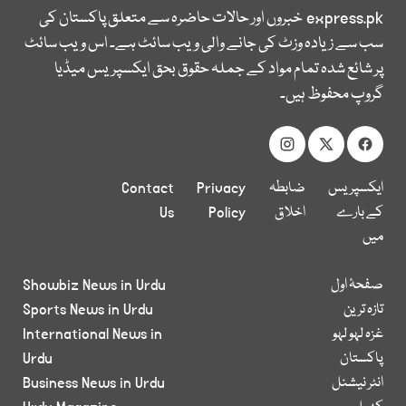
express.pk
خبروں اور حالات حاضرہ سے متعلق پاکستان کی
سب سے زیادہ وزٹ کی جانے والی ویب سائٹ ہے۔ اس ویب سائٹ
پر شائع شدہ تمام مواد کے جملہ حقوق بحق ایکسپریس میڈیا
گروپ محفوظ ہیں۔
ایکسپریس
ضابطہ
Privacy
Contact
کے بارے
اخلاق
Policy
Us
میں
صفحۂ اول
Showbiz News in Urdu
تازہ ترین
Sports News in Urdu
غزہ لہو لہو
International News in
پاکستان
Urdu
انٹر نیشنل
Business News in Urdu