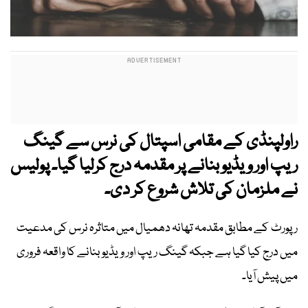
راولپنڈی کے مقامی اسپتال کی نرس سے گینگ
ریپ اور ویڈیو بنانے پر مقدمہ درج کرلیا گیا۔ پولیس
نے ملزمان کی تلاش شروع کر دی۔
رپورٹ کے مطابق مقدمہ تھانہ دھمیال میں متاثرہ نرس کی مدعیت
میں درج کیا گیا ہے جبکہ گینگ ریپ اور ویڈیو بنانے کا واقعہ فروری
میں پیش آیا۔