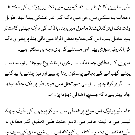
طبی ماہرین کا کہنا ہے کہ گرمیوں میں نکسیر پھوٹنے کی مختلف
وجوہات ہو سکتی ہیں، جن میں ناک کے اندر خشکی پیدا ہونا، طویل
وقت تک ایئر کنڈیشنڈ ماحول میں رہنا، یا ناک کی نازک جھلی کا متاثر
ہونا شامل ہے۔ اس کے علاوہ بعض افراد میں ہائی بلڈ پریشر اور ناک
کی اندرونی سوزش بھی اس مسئلے کی بڑی وجہ بن سکتی ہے۔
ماہرین کے مطابق جب ناک سے خون بہنا شروع ہو جائے تو سب سے
پہلے گھبرانے کے بجائے پرسکون رہنا چاہیے اور تیز چلنے یا بھاگنے
سے گریز کرنا چاہیے۔ ایسی صورتحال میں فوری طور پر ایک جگہ بیٹھ
جانا بہتر ہے تاکہ جسم پر اضافی دباؤ نہ پڑے۔
عام طور پر لوگ اس موقع پر غلطی سے سر کو پیچھے کی طرف جھکا
لیتے ہیں یا لیٹ جاتے ہیں، تاہم جدید طبی تحقیق کے مطابق یہ
طریقہ نقصان دہ ہو سکتا ہے کیونکہ اس سے خون حلق کی طرف جا