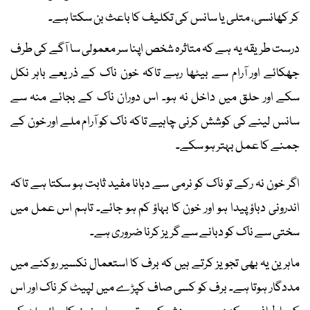
کر کھانسی، متلی یا سانس کی تکلیف کا باعث بن سکتا ہے۔
درست طریقہ یہ ہے کہ متاثرہ شخص اپنا سر معمولی سا آگے کی طرف
جھکائے اور آرام سے بیٹھا رہے تاکہ خون ناک کے ذریعے باہر نکل
سکے اور حلق میں داخل نہ ہو۔ اس دوران ناک کے بجائے منہ سے
سانس لینے کی کوشش کرنی چاہیے تاکہ ناک کو آرام ملے اور خون کے
جمنے کا عمل بہتر ہو سکے۔
اگر خون نہ رکے تو ناک کو نرمی سے دبانا مفید ثابت ہو سکتا ہے تاکہ
اندرونی دباؤ پیدا ہو اور خون کا بہاؤ کم ہو جائے۔ تاہم اس عمل میں
سختی سے ناک کو دبانے سے گریز کرنا ضروری ہے۔
ماہرین یہ بھی تجویز کرتے ہیں کہ برف کا استعمال نکسیر روکنے میں
مددگار ہوتا ہے۔ برف کو کسی صاف کپڑے میں لپیٹ کر ناک اور اس