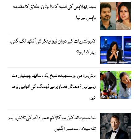
وجے تھلاپتی کی اہلیہ کا بڑا یوٹرن، طلاق کا مقدمہ
واپس لے لیا
لائیو نشریات کے دوران نیوز اینکر کی آنکھ لگ گئی،
پھر کیا ہوا؟
ہرش وردھن اور سنجیدہ شیخ ایک ساتھ چھٹیاں منا
رہے ہیں؟ مماثل تصاویر نے ڈیٹنگ کی افواہیں بڑھا
دیں
نیا جیمز بانڈ کون ہو گا؟ کم عمر اداکار کی تلاش، اہم
تفصیلات سامنے آگئیں