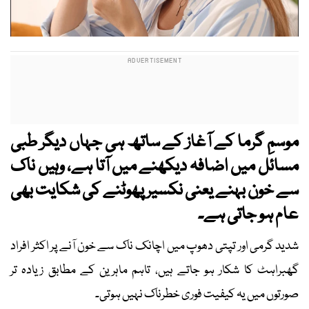
موسمِ گرما کے آغاز کے ساتھ ہی جہاں دیگر طبی
مسائل میں اضافہ دیکھنے میں آتا ہے، وہیں ناک
سے خون بہنے یعنی نکسیر پھوٹنے کی شکایت بھی
عام ہو جاتی ہے۔
شدید گرمی اور تپتی دھوپ میں اچانک ناک سے خون آنے پر اکثر افراد
گھبراہٹ کا شکار ہو جاتے ہیں، تاہم ماہرین کے مطابق زیادہ تر
صورتوں میں یہ کیفیت فوری خطرناک نہیں ہوتی۔