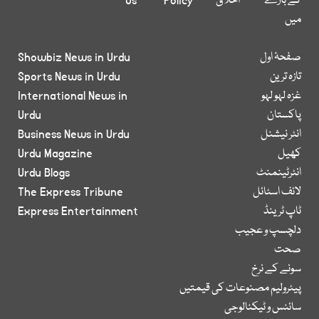
کے بارے
اخلاق
Policy
Us
میں
صفحۂ اول
Showbiz News in Urdu
تازہ ترین
Sports News in Urdu
غزہ لہو لہو
International News in
پاکستان
Urdu
انٹر نیشنل
Business News in Urdu
کھیل
Urdu Magazine
انٹرٹینمنٹ
Urdu Blogs
لائف اسٹائل
The Express Tribune
ٹاپ ٹرینڈ
Express Entertainment
دلچسپ و عجیب
صحت
سونے کے نرخ
پیٹرولیم مصنوعات کی قیمتیں
سائنس و ٹیکنالوجی