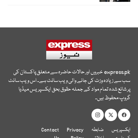
express.pk
خبروں اور حالات حاضرہ سے متعلق پاکستان کی
سب سے زیادہ وزٹ کی جانے والی ویب سائٹ ہے۔ اس ویب سائٹ
پر شائع شدہ تمام مواد کے جملہ حقوق بحق ایکسپریس میڈیا
گروپ محفوظ ہیں۔
ایکسپریس
ضابطہ
Privacy
Contact