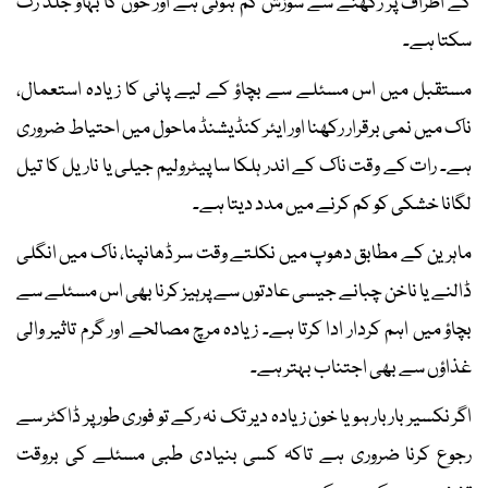
کے اطراف پر رکھنے سے سوزش کم ہوتی ہے اور خون کا بہاؤ جلد رک
سکتا ہے۔
مستقبل میں اس مسئلے سے بچاؤ کے لیے پانی کا زیادہ استعمال،
ناک میں نمی برقرار رکھنا اور ایئر کنڈیشنڈ ماحول میں احتیاط ضروری
ہے۔ رات کے وقت ناک کے اندر ہلکا سا پیٹرولیم جیلی یا ناریل کا تیل
لگانا خشکی کو کم کرنے میں مدد دیتا ہے۔
ماہرین کے مطابق دھوپ میں نکلتے وقت سر ڈھانپنا، ناک میں انگلی
ڈالنے یا ناخن چبانے جیسی عادتوں سے پرہیز کرنا بھی اس مسئلے سے
بچاؤ میں اہم کردار ادا کرتا ہے۔ زیادہ مرچ مصالحے اور گرم تاثیر والی
غذاؤں سے بھی اجتناب بہتر ہے۔
اگر نکسیر بار بار ہو یا خون زیادہ دیر تک نہ رکے تو فوری طور پر ڈاکٹر سے
رجوع کرنا ضروری ہے تاکہ کسی بنیادی طبی مسئلے کی بروقت