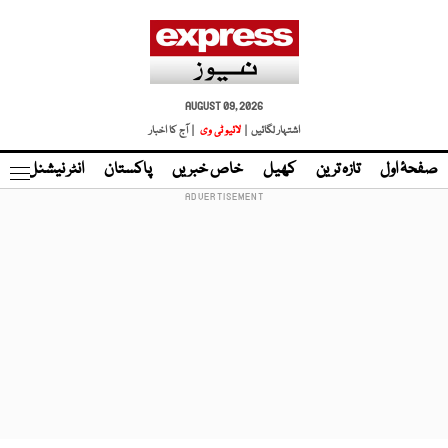
AUGUST 09, 2026
اشتہار لگائیں |
لائیو ٹی وی
| آج کا اخبار
صفحۂ اول
تازہ ترین
کھیل
خاص خبریں
پاکستان
انٹر نیشنل
ٹا