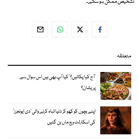
تشخیص ممکن ہو سکے۔
متعلقہ
’آج کیا پکائیں؟‘ کیا آپ بھی ہیں اس سوال سے
پریشان؟
اپنے بچوں کو کھو کر دنیا تباہ کرنے والی ’دی ایونجرز‘
کی اسکارلٹ وچ ماں بن گئیں