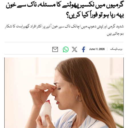
گرمیوں میں نکسیر پھوٹنے کا مسئلہ، ناک سے خون
بہہ رہا ہو تو فوراً کیا کریں؟
شدید گرمی اور تپتی دھوپ میں اچانک ناک سے خون آنے پر اکثر افراد گھبراہٹ کا شکار
ہو جاتے ہیں
ویب ڈیسک
June 11, 2026