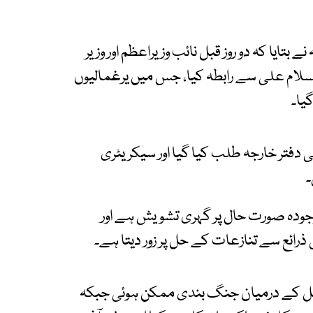
 بتایا کہ دو روز قبل نائب وزیراعظم اور وزیر
لسلام علی سے رابطہ کیا، جس میں یرغمالیوں
یا۔
ھی دفتر خارجہ طلب کیا گیا اور سیکریٹری
۔
جودہ صورت حال پر گہری تشویش ہے اور
ائع سے تنازعات کے حل پر زور دیتا ہے۔
سرائیل کے درمیان جنگ بندی ممکن ہوئی جبکہ