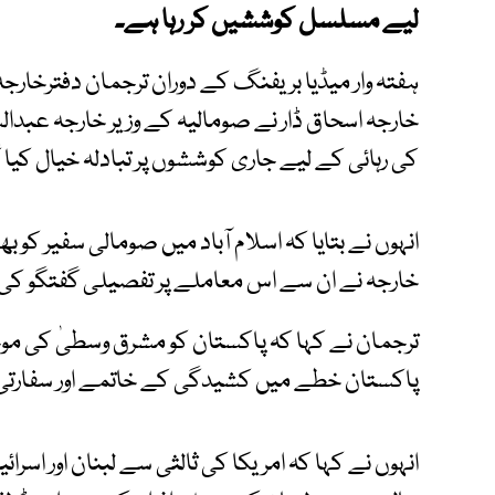
لیے مسلسل کوششیں کر رہا ہے۔
ہفتہ وار میڈیا بریفنگ کے دوران ترجمان دفترخارجہ نے
خارجہ اسحاق ڈار نے صومالیہ کے وزیر خارجہ عبدا
کی رہائی کے لیے جاری کوششوں پر تبادلہ خیال کیا گ
انہوں نے بتایا کہ اسلام آباد میں صومالی سفیر کو ب
خارجہ نے ان سے اس معاملے پر تفصیلی گفتگو کی
ترجمان نے کہا کہ پاکستان کو مشرق وسطیٰ کی مو
پاکستان خطے میں کشیدگی کے خاتمے اور سفارتی ذر
انہوں نے کہا کہ امریکا کی ثالثی سے لبنان اور ا