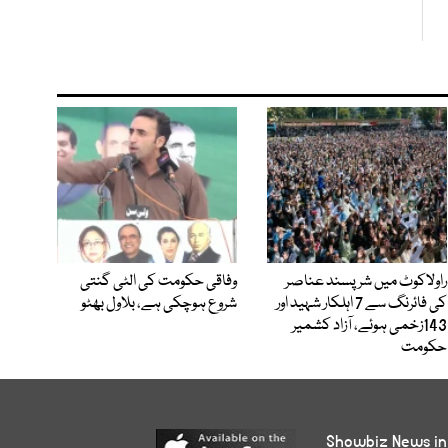
راولاکوٹ میں شرپسند عناصر
وفاقی حکومت کی الٹی گنتی
کی فائرنگ سے 7 اہلکار شہید اور
شروع ہوچکی ہے، بلاول بھٹو
143زخمی ہوئے، آزاد کشمیر
حکومت
Showbiz News in