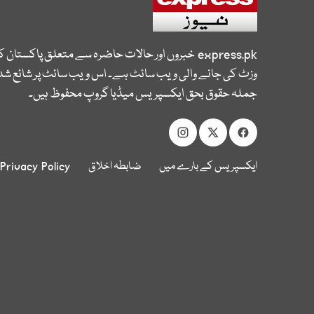
express.pk
خبروں اور حالات حاضرہ سے متعلق پاکستان 
وزٹ کی جانے والی ویب سائٹ ہے۔ اس ویب سائٹ پر شائع شدہ
جملہ حقوق بحق ایکسپریس میڈیا گروپ محفوظ ہیں۔
ایکسپریس کے بارے میں
ضابطہ اخلاق
Privacy Policy