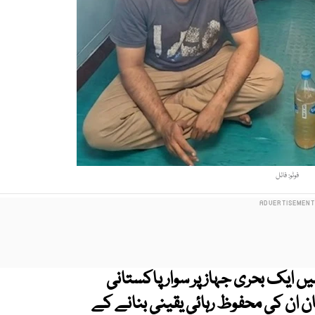
فوٹو: فائل
ں ایک بحری جہاز پر سوار پاکستانی
ور پاکستان ان کی محفوظ رہائی یقینی بنانے کے