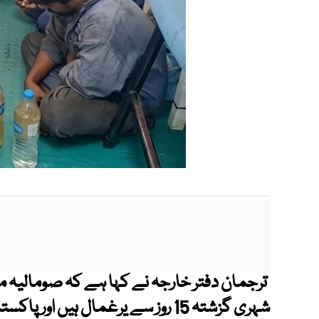
ترجمان دفتر خارجہ نے کہا ہے کہ صومالیہ می
شہری گزشتہ 15 روز سے یرغمال ہیں ا