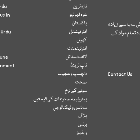
تازہ ترین
rdu
غزہ لہو لہو
ws in
پاکستان
کی سب سے زیادہ
انٹر نیشنل
 Urdu
 تمام مواد کے
کھیل
انٹرٹینمنٹ
لائف اسٹائل
bune
ٹاپ ٹرینڈ
inment
دلچسپ و عجیب
Contact Us
صحت
سونے کے نرخ
پیٹرولیم مصنوعات کی قیمتیں
سائنس و ٹیکنالوجی
بلاگ
بزنس
ویڈیوز