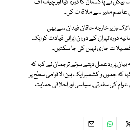
ف ہیکل نے پاکستان کا دورہ کیا اور چیف آف
ل عاصم منیر سے ملاقات کی۔
 ترک وزیر خارجہ حاقان فیدان سے بھی
لیہ دورہ تہران کے دوران ایرانی قیادت کو ایک
ی تفصیلات جاری نہیں کی جا سکتیں۔
بیان پر ردعمل دیتے ہوئے ترجمان نے کہا کہ
کہا کہ جموں و کشمیر ایک بین الاقوامی سطح پر
عوام کی سفارتی، سیاسی اور اخلاقی حمایت