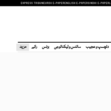
EXPRESS TRIBUNE
URDU E-PAPER
ENGLISH E-PAPER
SINDHI E-PAPER
L
دلچسپ و عجیب
سائنس و ٹیکنالوجی
بزنس
رائے
مزید