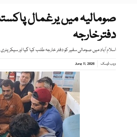
صومالیہ میں یرغمال پاکستان
دفترخارجہ
اسلام آباد میں صومالی سفیر کو دفتر خارجہ طلب کیا گیا اور سیکریٹر
ویب ڈیسک
June 11, 2026