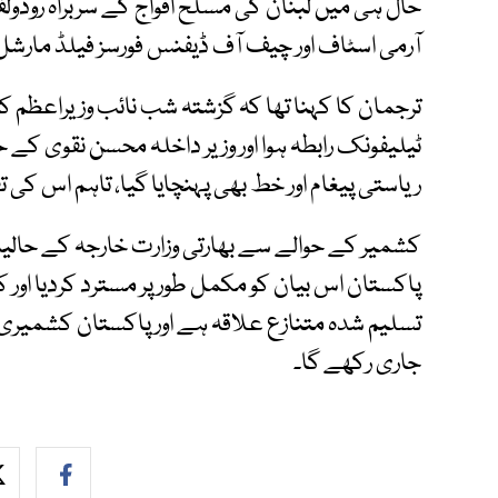
حال ہی میں لبنان کی مسلح افواج کے سربراہ روڈول
آرمی اسٹاف اور چیف آف ڈیفنس فورسز فیلڈ مارش
ترجمان کا کہنا تھا کہ گزشتہ شب نائب وزیراعظم کا
ٹیلیفونک رابطہ ہوا اور وزیر داخلہ محسن نقوی کے حا
ریاستی پیغام اور خط بھی پہنچایا گیا، تاہم اس ک
کشمیر کے حوالے سے بھارتی وزارت خارجہ کے حالیہ 
پاکستان اس بیان کو مکمل طور پر مسترد کردیا اور 
تسلیم شدہ متنازع علاقہ ہے اور پاکستان کشمیری 
جاری رکھے گا۔