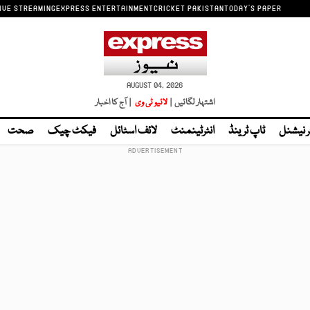
IVE STREAMING
EXPRESS ENTERTAINMENT
CRICKET PAKISTAN
TODAY'S PAPER
AUGUST 04, 2026
اشتہار لگائیں |
لائیو ٹی وی
| آج کا اخبار
ر نیشنل
ٹاپ ٹرینڈ
انٹرٹینمنٹ
لائف اسٹائل
فیکٹ چیک
صحت