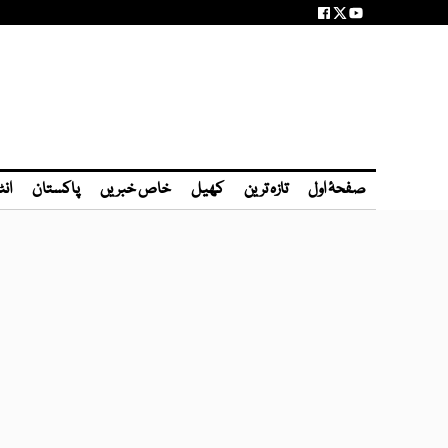
صفحۂ اول
تازہ ترین
کھیل
خاص خبریں
پاکستان
انٹ