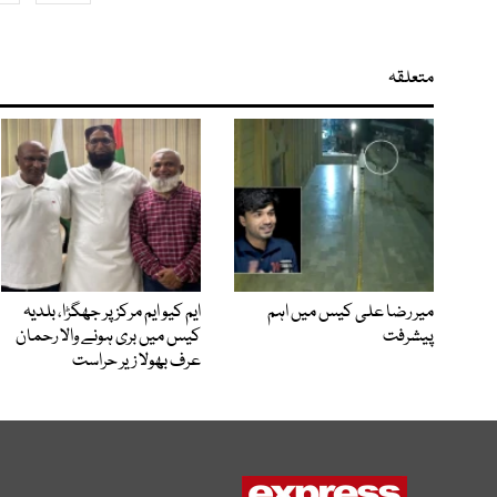
متعلقہ
میر رضا علی کیس میں اہم
ایم کیو ایم مرکز پر جھگڑا، بلدیہ
پیشرفت
کیس میں بری ہونے والا رحمان
عرف بھولا زیر حراست