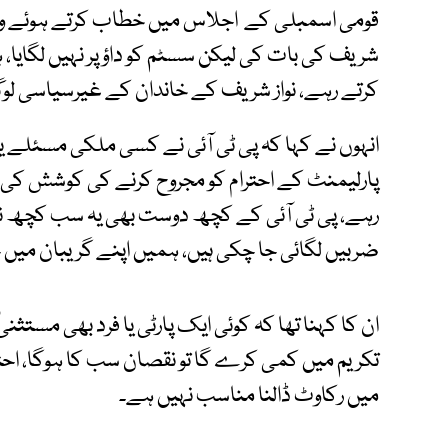
قومی اسمبلی کے اجلاس میں خطاب کرتے ہوئے وزیر
شریف کی بات کی لیکن سسٹم کو داؤ پر نہیں لگایا
کرتے رہے، نواز شریف کے خاندان کے غیرسیاسی ل
انہوں نے کہا کہ پی ٹی آئی نے کسی ملکی مسئلے یا 
پارلیمنٹ کے احترام کو مجروح کرنے کی کوشش 
رہے، پی ٹی آئی کے کچھ دوست بھی یہ سب کچھ نہ
ضربیں لگائی جا چکی ہیں، ہمیں اپنے گریبان میں
ان کا کہنا تھا کہ کوئی ایک پارٹی یا فرد بھی مستثنیٰ
تکریم میں کمی کرے گا تو نقصان سب کا ہوگا، احتجاج
میں رکاوٹ ڈالنا مناسب نہیں ہے۔