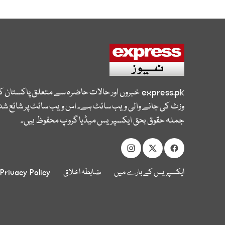
express.pk
خبروں اور حالات حاضرہ سے متعلق پاکستان 
وزٹ کی جانے والی ویب سائٹ ہے۔ اس ویب سائٹ پر شائع شدہ
جملہ حقوق بحق ایکسپریس میڈیا گروپ محفوظ ہیں۔
ایکسپریس کے بارے میں
ضابطہ اخلاق
Privacy Policy