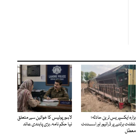
ہزارہ ایکسپریس ٹرین حادثہ؛
لاہور پولیس کا خواتین سے متعلق
غفلت برتنے پر ڈرائیور اور اسسٹنٹ
نیا حکم نامہ، بڑی پابندی عائد
معطل