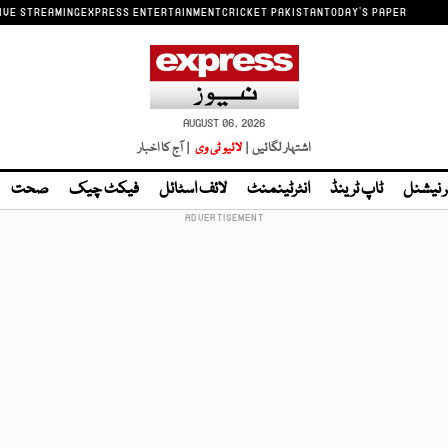
IVE STREAMING
EXPRESS ENTERTAINMENT
CRICKET PAKISTAN
TODAY'S PAPER
AUGUST 06, 2026
اشتہار لگائیں |
لائیو ٹی وی
| آج کا اخبار
ر نیشنل
ٹاپ ٹرینڈ
انٹرٹینمنٹ
لائف اسٹائل
فیکٹ چیک
صحت