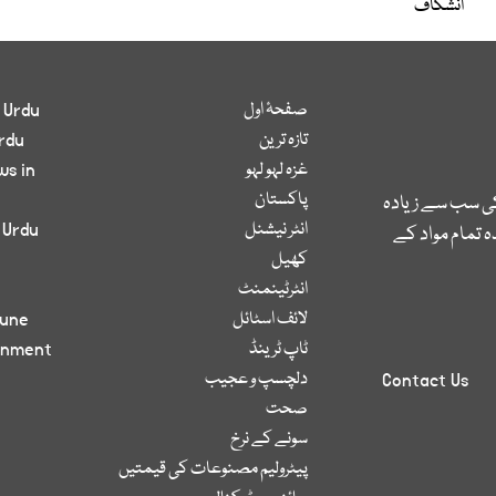
انشکاف
صفحۂ اول
 Urdu
تازہ ترین
rdu
غزہ لہو لہو
ws in
پاکستان
کی سب سے زیادہ
انٹر نیشنل
 Urdu
 تمام مواد کے
کھیل
انٹرٹینمنٹ
لائف اسٹائل
bune
ٹاپ ٹرینڈ
inment
دلچسپ و عجیب
Contact Us
صحت
سونے کے نرخ
پیٹرولیم مصنوعات کی قیمتیں