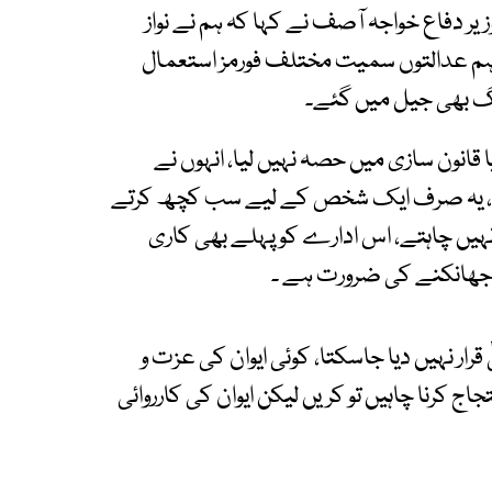
 دفاع خواجہ آصف نے کہا کہ ہم نے نواز
، ہم عدالتوں سمیت مختلف فورمز استعمال
وگ بھی جیل میں گئے۔
قانون سازی میں حصہ نہیں لیا، انہوں نے
کی، یہ صرف ایک شخص کے لیے سب کچھ کرتے
یں چاہتے، اس ادارے کو پہلے بھی کاری
 جھانکنے کی ضرورت ہے ۔
 قرار نہیں دیا جاسکتا، کوئی ایوان کی عزت و
 کرنا چاہیں تو کریں لیکن ایوان کی کارروائی