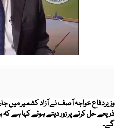
وزیردفاع خواجہ آصف نے آزاد کشمیر میں جار
ذریعے حل کرنے پر زور دیتے ہوئے کہا ہے کہ 
گے۔