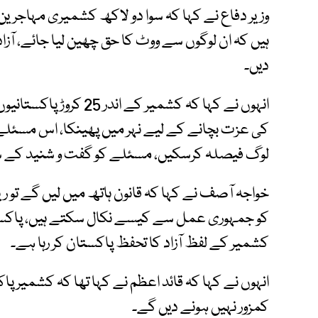
وزیر دفاع نے کہا کہ سوا دو لاکھ کشمیری مہاجرین
ہیں کہ ان لوگوں سے ووٹ کا حق چھین لیا جائے، آز
دیں۔
کی عزت بچانے کے لیے نہر میں پھینکا، اس مسئلے 
لوگ فیصلہ کرسکیں، مسئلے کو گفت و شنید کے سا
خواجہ آصف نے کہا کہ قانون ہاتھ میں لیں گے تو
کو جمہوری عمل سے کیسے نکال سکتے ہیں، پاکستان
کشمیر کے لفظ آزاد کا تحفظ پاکستان کر رہا ہے۔
انہوں نے کہا کہ قائد اعظم نے کہا تھا کہ کشمیر 
کمزور نہیں ہونے دیں گے۔