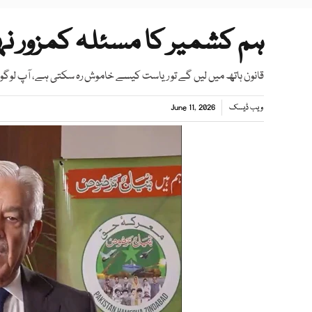
ہم کشمیر کا مسئلہ کمزور نہ
قانون ہاتھ میں لیں گے تو ریاست کیسے خاموش رہ سکتی ہے، آپ ل
ویب ڈیسک
June 11, 2026