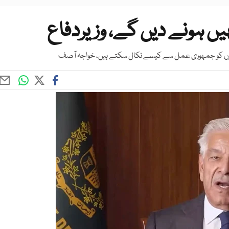
یں ہونے دیں گے، وزیردفاع
وگوں کو جمہوری عمل سے کیسے نکال سکتے ہیں، خواجہ آصف