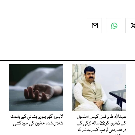
عبداللہ طاہر قتل کیس؛ مقتول
لاہور؛ گھریلو پریشانی کے باعث
کے ڈرائیور کو 22سالہ لڑکی کے
شادی شدہ خاتون کی خودکشی
ذریعے ہنی ٹریپ کیے جانے کا