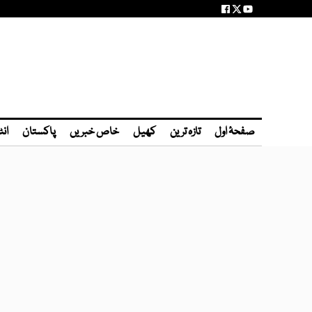
صفحۂ اول
تازہ ترین
کھیل
خاص خبریں
پاکستان
انٹ