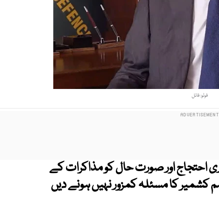
فوٹو: فائل
ی احتجاج اور صورت حال کو مذاکرات کے
ہم کشمیر کا مسئلہ کمزور نہیں ہونے دیں