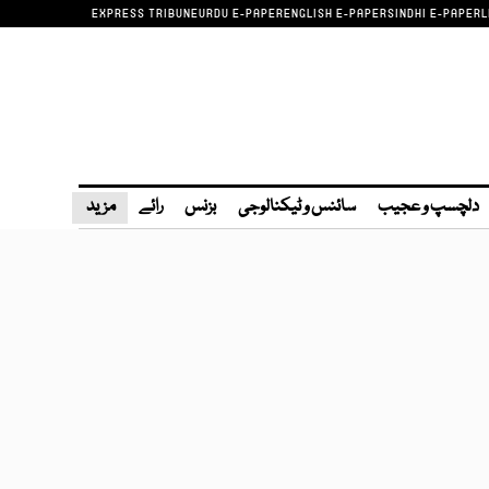
EXPRESS TRIBUNE
URDU E-PAPER
ENGLISH E-PAPER
SINDHI E-PAPER
L
دلچسپ و عجیب
سائنس و ٹیکنالوجی
بزنس
رائے
مزید