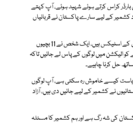
 بارڈر کراس کرتے ہوئے شہید ہوئے، آپ کہتے
اد کشمیر کے لیے سارے پاکستان نے قربانیاں
انہوں نے کہا کہ کشمیر کے اندر 25 کروڑ پاکستانیوں کے اسٹیکس ہیں، ایک شخص نے 11 بچیوں
کو الیکشن میں لوگوں کے پاس لے جائیں تاکہ
تھ حل کرنا چاہیے۔
 ریاست کیسے خاموش رہ سکتی ہے، آپ لوگوں
یوں نے کشمیر کے لیے جانیں دی ہیں، آزاد
پاکستان کی شہ رگ ہے اور ہم کشمیر کا مسئلہ