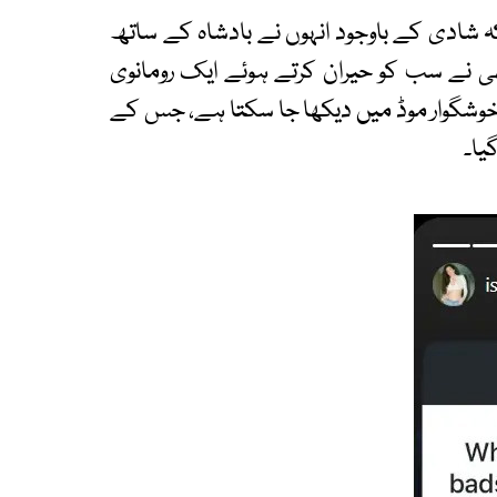
ہ شادی کے باوجود انہوں نے بادشاہ کے ساتھ
ھی نے سب کو حیران کرتے ہوئے ایک رومانوی
خوشگوار موڈ میں دیکھا جا سکتا ہے، جس کے
یا۔