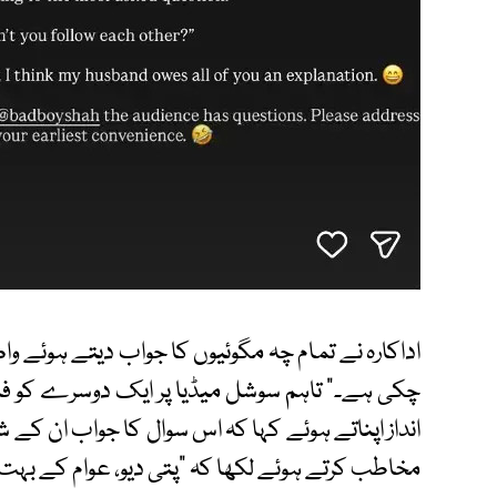
اداکارہ نے تمام چہ مگوئیوں کا جواب دیتے ہوئے و
چکی ہے۔“ تاہم سوشل میڈیا پر ایک دوسرے کو فالو
انداز اپناتے ہوئے کہا کہ اس سوال کا جواب ان کے شو
مخاطب کرتے ہوئے لکھا کہ ”پتی دیو، عوام کے بہت س