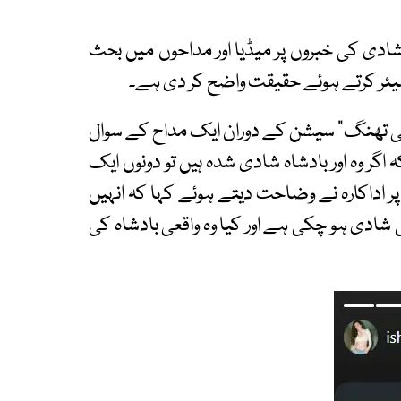
ادی کی خبروں پر میڈیا اور مداحوں میں بحث
 شیئر کرتے ہوئے حقیقت واضح کر دی ہے۔
اینی تھنگ“ سیشن کے دوران ایک مداح کے سوال
اگر وہ اور بادشاہ شادی شدہ ہیں تو دونوں ایک
پر اداکارہ نے وضاحت دیتے ہوئے کہا کہ انہیں
ی شادی ہو چکی ہے اور کیا وہ واقعی بادشاہ کی