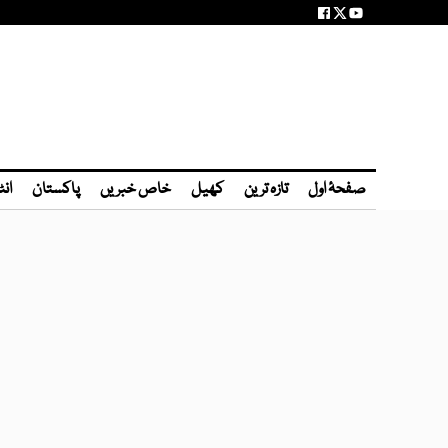
صفحۂ اول
تازہ ترین
کھیل
خاص خبریں
پاکستان
انٹ