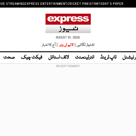
IVE STREAMING
EXPRESS ENTERTAINMENT
CRICKET PAKISTAN
TODAY'S PAPER
AUGUST 01, 2026
اشتہار لگائیں |
لائیو ٹی وی
| آج کا اخبار
ر نیشنل
ٹاپ ٹرینڈ
انٹرٹینمنٹ
لائف اسٹائل
فیکٹ چیک
صحت