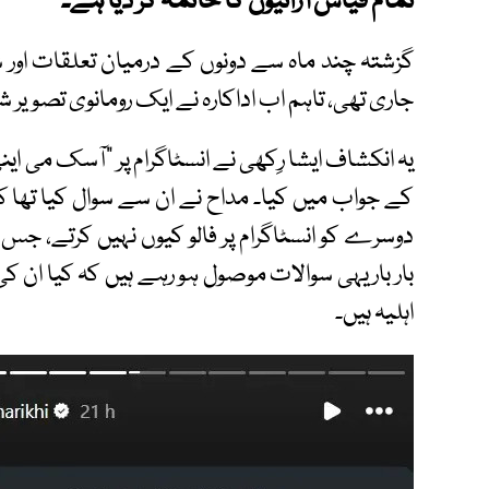
تمام قیاس آرائیوں کا خاتمہ کر دیا ہے۔
گزشتہ چند ماہ سے دونوں کے درمیان تعلقات اور ش
جاری تھی، تاہم اب اداکارہ نے ایک رومانوی تصویر
یہ انکشاف ایشا رِکھی نے انسٹاگرام پر ”آسک می 
کے جواب میں کیا۔ مداح نے ان سے سوال کیا تھا کہ 
دوسرے کو انسٹاگرام پر فالو کیوں نہیں کرتے، جس 
بار بار یہی سوالات موصول ہو رہے ہیں کہ کیا ان ک
اہلیہ ہیں۔