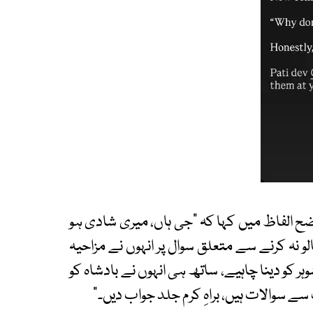
اضح الفاظ میں کہا کہ ”جی ہاں، میری شادی ہو
 نہ کرنے سے متعلق سوال پر انہوں نے مزاحیہ
ہر کو دینا چاہیے، ساتھ ہی انہوں نے بادشاہ کو
ے سوالات ہیں، براہِ کرم جلد جواب دیں۔“