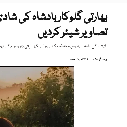
بھارتی گلوکار بادشاہ کی شاد
تصاویر شیئر کردیں
بادشاہ کی اہلیہ نے انہیں مخاطب کرتے ہوئے لکھا ”پتی دیو، عوام کے بہت
ویب ڈیسک
June 12, 2026