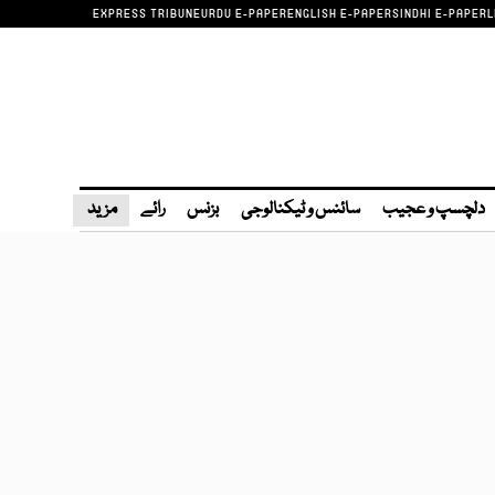
EXPRESS TRIBUNE
URDU E-PAPER
ENGLISH E-PAPER
SINDHI E-PAPER
L
دلچسپ و عجیب
سائنس و ٹیکنالوجی
بزنس
رائے
مزید