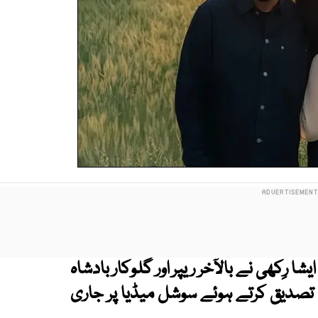
شا رِکھی نے بالآخر ریپر اور گلوکار بادشاہ
تصدیق کرتے ہوئے سوشل میڈیا پر جاری