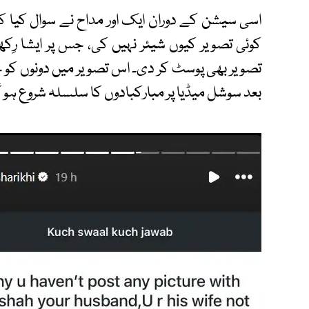
اسی سیشن کے دوران ایک اور مداح نے سوال کیا ک
کوئی تصویر کیوں شیئر نہیں کی، جس پر ایشا رِک
تصویر بھی پوسٹ کر دی۔ اس تصویر میں دونوں کو 
بعد سوشل میڈیا پر مبارکبادوں کا سلسلہ شروع ہو گ