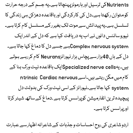
Nutrientsکی ترسیل اور ہارمونز پہنچاتا ہے۔یہ جسم کے درجہ حرارت
کو متوازن رکھتا ہے۔دل کی کارکردگی اور باقاعدہ دھڑکن ہی زندگی کا
تسلسل ہے۔یہ پیدائش سے موت تک بغیر رکے مسلسل کام کرتا ہے۔
نیورو سائنس دانوں نے اب یہ دریافت کیا ہے کہ دل کے اندر ایک
Complex nervous systemہے جسے دل کا دماغ کہا جاتا ہے۔
دل کے ہاں 40ہزار سے پچاس ہزار نیورانزNeurans کام کر رہے ہوتے
ہیں۔ یہSpecialized nerve cellsایک باقاعدہ نیٹ ورک بنا کے
کام میں مگن رہتے ہیں۔اسے ntrinsic Cardiac nervous
systemٰٰ کہا جاتا ہے۔نیورانز کے اسی نیٹ ورک کی بدولت دل
پیچیدہ ترین انفارمیشن کو پراسس کرتا ہے ،دماغ کے ساتھ شیئر کرتا
اور پراسس کرتا ہے۔
اردو شاعری کی روح احساسات و جذبات کے شاعرانہ اظہار سے عبارت