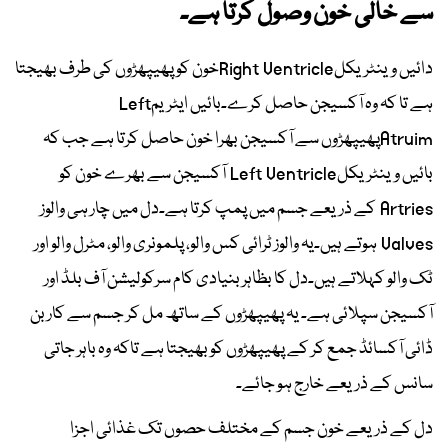
سے خالی خون وصول کرتا ہے۔
دائیں وینٹریکلRight Ventricleخون کو پھیپھڑوں کی طرف بھیجتا
ہے تا کہ وہ آکسیجن حاصل کرے۔بائیں ایٹریمLeft
Atruimپھیپھڑوں سے آکسیجن بھرا خون حاصل کرتا ہے جب کہ
بائیں وینٹریکلLeft Ventricle آکسیجن سے بھرے خون کو
Artries کے ذریعے جسم میں پمپ کرتا ہے۔دل میں چار ہی والوز
Valves ہوتے ہیں۔یہ والوز ٹرائی کس والو، پلمونری والو، مٹرل والو اور
ٹک والو کہلاتے ہیں۔دل کا بظاہر بنیادی کام سرکولیشن آف بلڈ اور
آکسیجن سپلائی ہے۔ یہ پھیپھڑوں کے ساتھ مل کر جسم سے کاربن
ڈائی آکسائڈ جمع کر کے پھیپھڑوں کو بھیجتا ہے تاکہ وہ باہر جاتی
سانس کے ذریعے خارج ہو جائے۔
دل کے ذریعے خون جسم کے مختلف حصوں تک غذائی اجزا