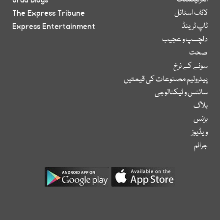
انٹرٹینمنٹ
Urdu Blogs
لائف اسٹائل
The Express Tribune
ٹاپ ٹرینڈ
Express Entertainment
دلچسپ و عجیب
صحت
سونے کے نرخ
پیٹرولیم مصنوعات کی قیمتیں
سائنس و ٹیکنالوجی
بلاگ
بزنس
ویڈیوز
جرائم