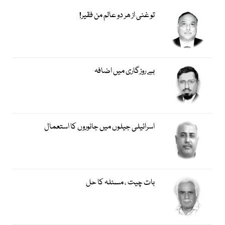
تو غنی از ھر دو عالم من فقیر!
بے روزگاری میں اضافہ
اسرائیلی جیلوں میں جانوروں کا استعمال
بات چیت ، مسئلہ کا حل