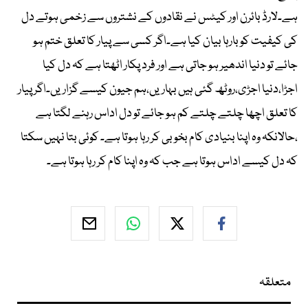
ہے۔لارڈ بائرن اور کیٹس نے نقادوں کے نشتروں سے زخمی ہوتے دل
کی کیفیت کو بارہا بیان کیا ہے۔اگر کسی سے پیار کا تعلق ختم ہو
جائے تو دنیا اندھیر ہو جاتی ہے اور فرد پکار اٹھتا ہے کہ دل کیا
اجڑا،دنیا اجڑی،روٹھ گئی ہیں بہاریں،ہم جیون کیسے گزاریں۔اگر پیار
کا تعلق اچھا چلتے چلتے کم ہو جائے تو دل اداس رہنے لگتا ہے
،حالانکہ وہ اپنا بنیادی کام بخوبی کر رہا ہوتا ہے۔ کوئی بتا نہیں سکتا
کہ دل کیسے اداس ہوتا ہے جب کہ وہ اپنا کام کر رہا ہوتا ہے۔
متعلقہ