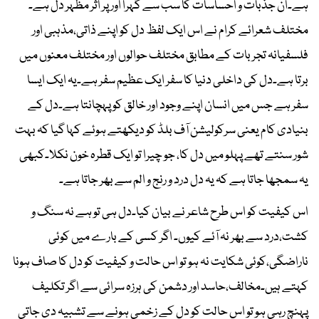
ہے۔ان جذبات و احساسات کا سب سے گہرا اور پر اثر مظہر دل ہے۔
مختلف شعرائے کرام نے اس ایک لفظ دل کو اپنے ذاتی،مذہبی اور
فلسفیانہ تجربات کے مطابق مختلف حوالوں اور مختلف معنوں میں
برتا ہے۔دل کی داخلی دنیا کا سفر ایک عظیم سفر ہے۔یہ ایک ایسا
سفر ہے جس میں انسان اپنے وجود اور خالق کو پہچانتا ہے۔دل کے
بنیادی کام یعنی سرکولیشن آف بلڈ کو دیکھتے ہوئے کہا گیا کہ بہت
شور سنتے تھے پہلو میں دل کا، جو چیرا تو ایک قطرہ خون نکلا۔کبھی
یہ سمجھا جاتا ہے کہ یہ دل درد و رنج و الم سے بھر جاتا ہے۔
اس کیفیت کو اس طرح شاعر نے بیان کیا۔دل ہی تو ہے نہ سنگ و
کشت،درد سے بھر نہ آئے کیوں۔ اگر کسی کے بارے میں کوئی
ناراضگی،کوئی شکایت نہ ہو تو اس حالت و کیفیت کو دل کا صاف ہونا
کہتے ہیں۔مخالف،حاسد اور دشمن کی ہرزہ سرائی سے اگر تکلیف
پہنچ رہی ہو تو اس حالت کو دل کے زخمی ہونے سے تشبیہ دی جاتی