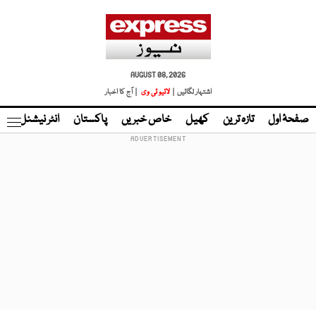
AUGUST 08, 2026
اشتہار لگائیں |
لائیو ٹی وی
| آج کا اخبار
صفحۂ اول
تازہ ترین
کھیل
خاص خبریں
پاکستان
انٹر نیشنل
ٹا