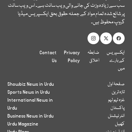
سب سے زیادہ وزٹ کی جانے والی ویب سائٹ ہے۔ اس ویب سائٹ
پر شائع شدہ تمام مواد کے جملہ حقوق بحق ایکسپریس میڈیا
گروپ محفوظ ہیں۔
ایکسپریس
ضابطہ
Privacy
Contact
کے بارے
اخلاق
Policy
Us
میں
صفحۂ اول
Showbiz News in Urdu
تازہ ترین
Sports News in Urdu
غزہ لہو لہو
International News in
پاکستان
Urdu
انٹر نیشنل
Business News in Urdu
کھیل
Urdu Magazine