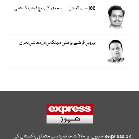
100 سے زائد دن… سمندر کے بیچ قید پاکستانی
بیرونی قرضے،بڑھتی مہنگائی اور معاشی بحران
express.pk
خبروں اور حالات حاضرہ سے متعلق پاکستان کی