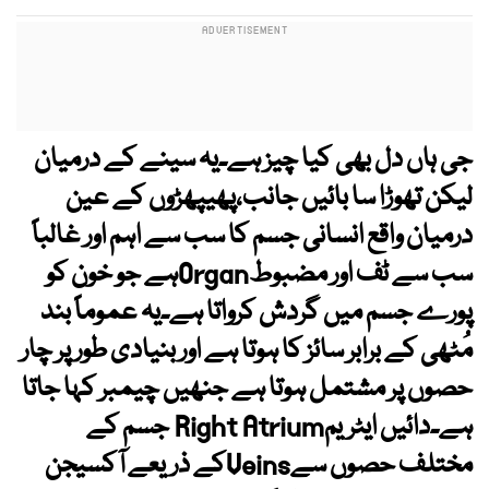
جی ہاں دل بھی کیا چیز ہے۔یہ سینے کے درمیان
لیکن تھوڑا سا بائیں جانب،پھیپھڑوں کے عین
درمیان واقع انسانی جسم کا سب سے اہم اور غالباً
سب سے ٹف اور مضبوطOrganہے جو خون کو
پورے جسم میں گردش کرواتا ہے۔یہ عموماً بند
مُٹھی کے برابر سائز کا ہوتا ہے اور بنیادی طور پر چار
حصوں پر مشتمل ہوتا ہے جنھیں چیمبر کہا جاتا
ہے۔دائیں ایٹریمRight Atrium جسم کے
مختلف حصوں سےVeinsکے ذریعے آکسیجن