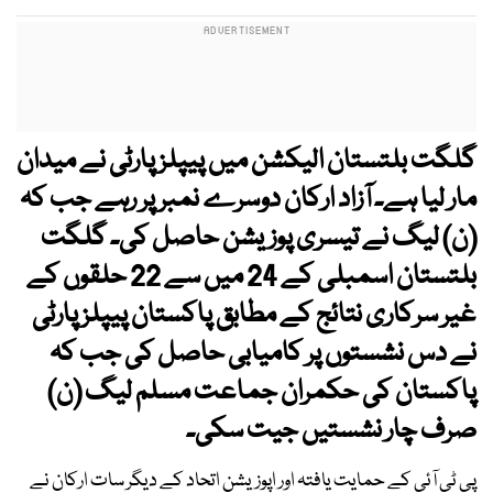
گلگت بلتستان الیکشن میں پیپلز پارٹی نے میدان
مار لیا ہے۔ آزاد ارکان دوسرے نمبر پر رہے جب کہ
(ن) لیگ نے تیسری پوزیشن حاصل کی۔ گلگت
بلتستان اسمبلی کے 24 میں سے 22 حلقوں کے
غیر سرکاری نتائج کے مطابق پاکستان پیپلز پارٹی
نے دس نشستوں پر کامیابی حاصل کی جب کہ
پاکستان کی حکمران جماعت مسلم لیگ (ن)
صرف چار نشستیں جیت سکی۔
پی ٹی آئی کے حمایت یافتہ اور اپوزیشن اتحاد کے دیگر سات ارکان نے