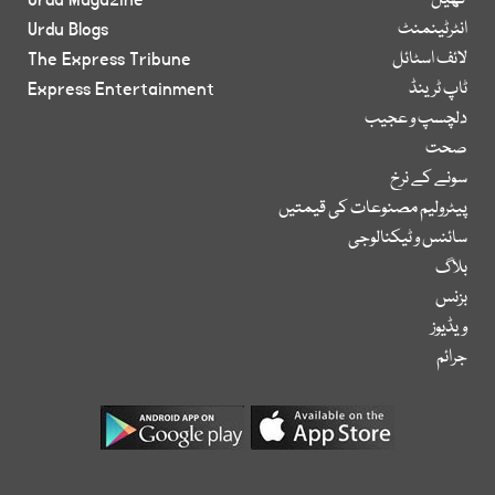
کھیل
Urdu Magazine
انٹرٹینمنٹ
Urdu Blogs
لائف اسٹائل
The Express Tribune
ٹاپ ٹرینڈ
Express Entertainment
دلچسپ و عجیب
صحت
سونے کے نرخ
پیٹرولیم مصنوعات کی قیمتیں
سائنس و ٹیکنالوجی
بلاگ
بزنس
ویڈیوز
جرائم