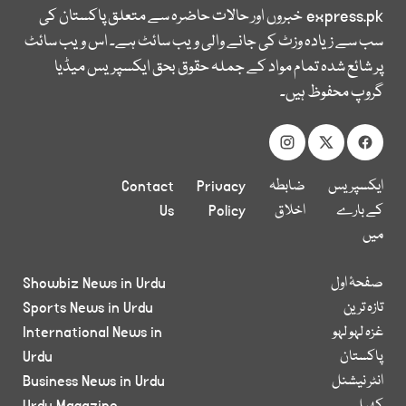
express.pk
خبروں اور حالات حاضرہ سے متعلق پاکستان کی
سب سے زیادہ وزٹ کی جانے والی ویب سائٹ ہے۔ اس ویب سائٹ
پر شائع شدہ تمام مواد کے جملہ حقوق بحق ایکسپریس میڈیا
گروپ محفوظ ہیں۔
ایکسپریس
ضابطہ
Privacy
Contact
کے بارے
اخلاق
Policy
Us
میں
صفحۂ اول
Showbiz News in Urdu
تازہ ترین
Sports News in Urdu
غزہ لہو لہو
International News in
پاکستان
Urdu
انٹر نیشنل
Business News in Urdu