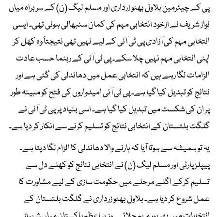
پی کے چیئرمین بلاول بھٹو زرداری اور مسلم لیگ (ن) کے سربراہ میاں
نواز شریف نے ازخود انتخابی مہم کی کمان سنبھالی ہوئی تھی۔ ایسی
انتخابی مہم کی آزادی پی ٹی آئی کے لیے نہیں تھی نتیجتاً وہ کھل کر
اپنی انتخابی مہم نہیں چلا سکے۔ پی ٹی آئی کے رہنما حسب عادت
الزامات لگا رہے ہیں کہ انتخابی عمل میں دھاندلی کی گئی ہے اور
نتائج کو تبدیل کیا گیا ہے۔ پی ٹی آئی امیدواروں کی فتح کو مبینہ طور
پر ان کی شکست میں تبدیل کیا گیا ہے۔ اسی بنیاد پر پی ٹی آئی نے
گلگت بلتستان کے انتخابی نتائج کو تسلیم کرنے سے انکار کر دیا ہے۔
یہ تو ہمیشہ سے ہوتا آیا کہ ہارنے والا دھاندلی کا الزام لگا دیتا ہے۔
پیپلز پارٹی اور مسلم لیگ (ن) نے انتخابی نتائج کو کھلے دل سے
تسلیم کرکے اگلے مرحلے میں حکومت سازی کے لیے مشاورت کا
عمل شروع کر دیا ہے۔ بلاول بھٹو زرداری نے گلگت بلتستان کے
انتخابات میں بھرپور مہم چلائی ۔ وزیر اعظم پاکستان میاں شہباز