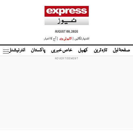
AUGUST 08, 2026
اشتہار لگائیں |
لائیو ٹی وی
| آج کا اخبار
صفحۂ اول
تازہ ترین
کھیل
خاص خبریں
پاکستان
انٹر نیشنل
ٹا