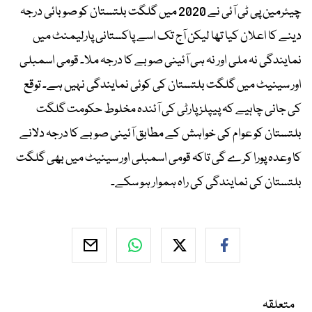
چیئرمین پی ٹی آئی نے 2020 میں گلگت بلتستان کو صوبائی درجہ
دینے کا اعلان کیا تھا لیکن آج تک اسے پاکستانی پارلیمنٹ میں
نمایندگی نہ ملی اور نہ ہی آئینی صوبے کا درجہ ملا۔ قومی اسمبلی
اور سینیٹ میں گلگت بلتستان کی کوئی نمایندگی نہیں ہے۔ توقع
کی جانی چاہیے کہ پیپلز پارٹی کی آئندہ مخلوط حکومت گلگت
بلتستان کو عوام کی خواہش کے مطابق آئینی صوبے کا درجہ دلانے
کا وعدہ پورا کرے گی تاکہ قومی اسمبلی اور سینیٹ میں بھی گلگت
بلتستان کی نمایندگی کی راہ ہموار ہو سکے۔
متعلقہ