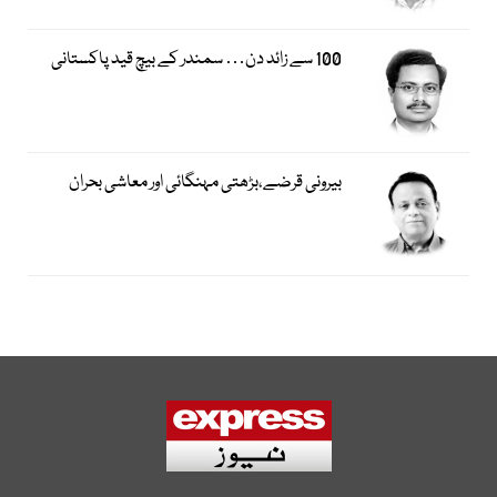
100 سے زائد دن… سمندر کے بیچ قید پاکستانی
بیرونی قرضے،بڑھتی مہنگائی اور معاشی بحران