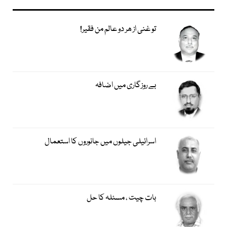
تو غنی از ھر دو عالم من فقیر!
بے روزگاری میں اضافہ
اسرائیلی جیلوں میں جانوروں کا استعمال
بات چیت ، مسئلہ کا حل