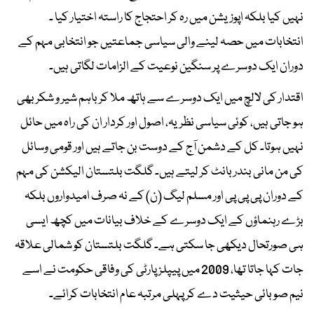
نہیں کیا بلکہ اپوزیشن میں رہ کر احتجاج کا راستہ اختیار کیا ۔
انتخابات میں حصہ لینے والی سیاسی جماعتیں جو انتخابی مہم کے
دوران ایک دوسرے پر سنگین نوعیت کے الزامات لگاتی ہیں۔
اقتدار کی لالچ میں ایک دوسرے سے ہاتھ ملا کر باہم شیر و شکر بھی
ہو جاتی ہیں، کوئی سیاسی نظریہ، اصول اور کردار ان کی راہ میں حائل
نہیں ہوتا۔ کل کے دشمن آج کے دوست بن جاتے ہیں اور قومی وسائل
کی من مانی بندربانٹ کر لیتے ہیں۔ گلگت بلتستان الیکشن کی مہم
کے دوران پی پی پی اور مسلم لیگ (ن) کے نہ صرف امیدواروں بلکہ
بڑے رہنماؤں کے ایک دوسرے کے خلاف بیانات میں کچھ ایسی
ہی صورتحال دیکھی جا سکتی ہے۔ گلگت بلتستان کو شمالی علاقہ
جات کہا جاتا تھا، 2009 میں پیپلز پارٹی کی وفاقی حکومت نے اسے
نیم صوبائی حیثیت دے کر پہلی مرتبہ عام انتخابات کرائے۔