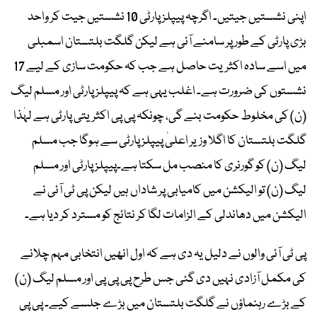
اپنی نشستیں جیتیں۔ اگرچہ پیپلز پارٹی 10 نشستیں جیت کر واحد
بڑی پارٹی کے طور پر سامنے آئی ہے لیکن گلگت بلتستان اسمبلی
میں اسے سادہ اکثریت حاصل ہے جب کہ حکومت سازی کے لیے 17
نشستوں کی ضرورت ہے۔ اغلب یہی ہے کہ پیپلز پارٹی اور مسلم لیگ
(ن) کی مخلوط حکومت بنے گی، چونکہ پی پی اکثریتی پارٹی ہے لہٰذا
گلگت بلتستان کا اگلا وزیر اعلیٰ پیپلز پارٹی سے ہوگا جب مسلم
لیگ (ن) کو گورنری کا منصب مل سکتا ہے۔پیپلز پارٹی اور مسلم
لیگ (ن) تو الیکشن میں کامیابی پر شاداں ہیں لیکن پی ٹی آئی نے
الیکشن میں دھاندلی کے الزامات لگا کر نتائج کو مسترد کر دیا ہے۔
پی ٹی آئی والوں نے دلیل یہ دی ہے کہ اول انھیں انتخابی مہم چلانے
کی مکمل آزادی نہیں دی گئی جس طرح پی پی پی اور مسلم لیگ (ن)
کے بڑے رہنماؤں نے گلگت بلتستان میں بڑے جلسے کیے۔ پی پی