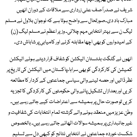
شریف نے صدر آصف علی زرداری سے ملاقات کے دوران انھیں
مبارک باد دی۔صورتحال سے واضح ہوتا ہے کہ نوجوان بلاول نے مسلم
لیگ ن سے بہتر انتخابی مہم چلائی۔ وزیر اعظم نے مسلم لیگ (ن)
کے امیدواروں کو بھی اچھا مقابلہ کرنے اور کامیابی پر شاباش دی۔
انھوں نے گلگت بلتستان الیکشن کو شفاف قرار دیتے ہوئے الیکشن
کمیشن کی کارکردگی کو بھی سراہا۔پاکستان میں الیکشن کی تاریخ پر
نظر ڈالیں اور حصہ لینے والی سیاسی جماعتوں کے کردار کا مطالعہ
کریں اور بعدازاں تشکیل پانے والی حکومتوں کی کارکردگی کا تجزیہ
کریں تو صورت حال پر ہمیشہ سے اعتراضات کیے جاتے رہے ہیں۔
وطن عزیز میں منعقد ہونے والے گزشتہ تمام انتخابات کی شفافیت و
غیر جانبداری پر ہمیشہ سوالات اٹھائے جاتے رہے ہیں۔ بالخصوص
شکست خوردہ جماعتوں نے انتخابی نتائج کو کبھی دل سے تسلیم