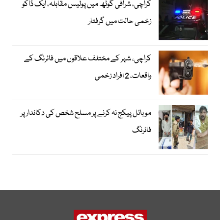
کراچی، شرافی گوٹھ میں پولیس مقابلہ، ایک ڈاکو
زخمی حالت میں گرفتار
کراچی، شہر کے مختلف علاقوں میں فائرنگ کے
واقعات، 2 افراد زخمی
موبائل پیکج نہ کرنے پر مسلح شخص کی دکاندار پر
فائرنگ