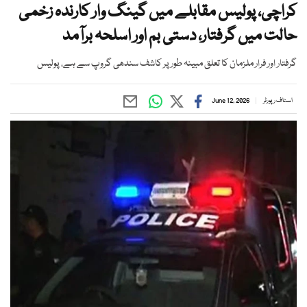
کراچی، پولیس مقابلے میں گینگ وار کارندہ زخمی
حالت میں گرفتار، دستی بم اور اسلحہ برآمد
گرفتار اور فرار ملزمان کا تعلق مبینہ طور پر کاشف سندھی گروپ سے ہے، پولیس
اسٹاف رپورٹر
June 12, 2026