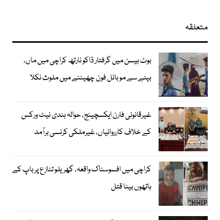
متعلقہ
بوٹ بیسن میں گرفتار ڈاکو نارتھ کراچی میں ماں،
بیٹے سے موبائل فون چھیننے میں ملوث نکلا
غیرقانونی فارن ایکسچینج، حوالہ ہندی نیٹ ورکس
کے خلاف کارروائیاں، غیرملکی کرنسی برآمد
کراچی میں افسوسناک واقعہ، گھریلو تنازع پر باپ کے
ہاتھوں بیٹا قتل