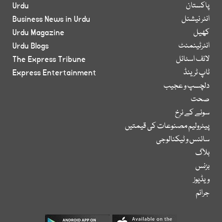
پاکستان
Urdu
انٹر نیشنل
Business News in Urdu
کھیل
Urdu Magazine
انٹرٹینمنٹ
Urdu Blogs
لائف اسٹائل
The Express Tribune
ٹاپ ٹرینڈ
Express Entertainment
دلچسپ و عجیب
صحت
سونے کے نرخ
پیٹرولیم مصنوعات کی قیمتیں
سائنس و ٹیکنالوجی
بلاگ
بزنس
ویڈیوز
جرائم