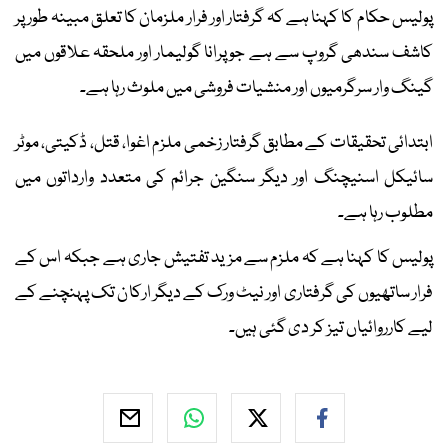
پولیس حکام کا کہنا ہے کہ گرفتار اور فرار ملزمان کا تعلق مبینہ طور پر
کاشف سندھی گروپ سے ہے جو پرانا گولیمار اور ملحقہ علاقوں میں
گینگ وار سرگرمیوں اور منشیات فروشی میں ملوث رہا ہے۔
ابتدائی تحقیقات کے مطابق گرفتار زخمی ملزم اغوا، قتل، ڈکیتی، موٹر
سائیکل اسنیچنگ اور دیگر سنگین جرائم کی متعدد وارداتوں میں
مطلوب رہا ہے۔
پولیس کا کہنا ہے کہ ملزم سے مزید تفتیش جاری ہے جبکہ اس کے
فرار ساتھیوں کی گرفتاری اور نیٹ ورک کے دیگر ارکان تک پہنچنے کے
لیے کارروائیاں تیز کر دی گئی ہیں۔