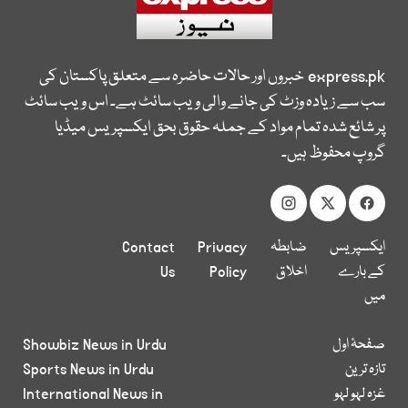
express.pk
خبروں اور حالات حاضرہ سے متعلق پاکستان کی
سب سے زیادہ وزٹ کی جانے والی ویب سائٹ ہے۔ اس ویب سائٹ
پر شائع شدہ تمام مواد کے جملہ حقوق بحق ایکسپریس میڈیا
گروپ محفوظ ہیں۔
ایکسپریس
ضابطہ
Privacy
Contact
کے بارے
اخلاق
Policy
Us
میں
صفحۂ اول
Showbiz News in Urdu
تازہ ترین
Sports News in Urdu
غزہ لہو لہو
International News in