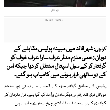
فوٹو: فائل
شہر قائد میں مبینہ پولیس مقابلے کے
کراچی:
دوران زخمی ملزم مدثر عرف ساوا عرف خوف کو
گرفتار کر کے سول اسپتال منتقل کر دیا جبکہ اس
کے دو ساتھی فرار ہونے میں کامیاب ہو گئے۔
پولیس کے مطابق گرفتار ملزم کے قبضے سے دستی بم، اسلحہ،
موبائل فونز، نقد رقم اور دیگر سامان برآمد کیا گیا ہے۔ فرار ملزمان کی
گرفتاری کے لیے مختلف مقامات پر چھاپے مارے جا رہے ہیں۔