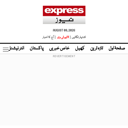
AUGUST 09, 2026
اشتہار لگائیں |
لائیو ٹی وی
| آج کا اخبار
صفحۂ اول
تازہ ترین
کھیل
خاص خبریں
پاکستان
انٹر نیشنل
ٹا