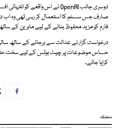
دوسری جانب OpenAI نے اس واقعے کو 
صارف جس سسٹم کا استعمال کر رہی تھی وہ اب د
فارم کو مزید محفوظ بنانے کے لیے ماہرین کے ساتھ
درخواست گزار نے عدالت سے ہرجانے کے ساتھ سات
حساس موضوعات پر چیٹ بوٹس کے لیے سخت حفاظتی
کرایا جائے۔
متعلقہ