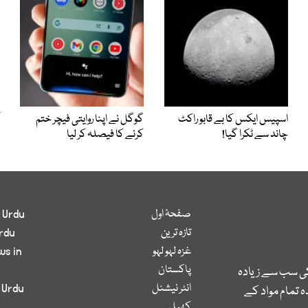
اسپیس ایکس کا بے قابو راکٹ
گوگل نے اپنا روایتی فیچر ختم
چاند سے ٹکرا گیا!
کرنے کا فیصلہ کر لیا
صفحۂ اول
 Urdu
تازہ ترین
rdu
غزہ لہو لہو
ws in
پاکستان
کی سب سے زیادہ
انٹر نیشنل
 Urdu
 تمام مواد کے
کھیل