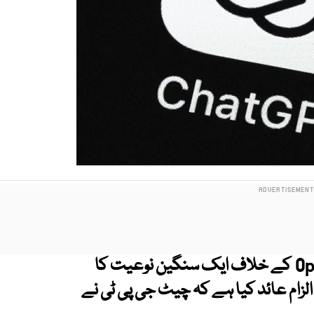
امریکا میں مصنوعی ذہانت کی کمپنی OpenAI کے خلاف ایک سنگین نوعیت کا
لزام عائد کیا ہے کہ چیٹ جی پی ٹی نے