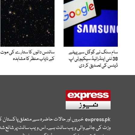
سام سنگ نے گوگل سے پہلے
سائنس دانوں کا ستارے کی موت
38 نئی اینڈرائیڈ سیکیورٹی اپ
کے نایاب منظر کا مشاہدہ
ڈیٹس کی تصدیق کر دی
express.pk
خبروں اور حالات حاضرہ سے متعلق پاکستان 
وزٹ کی جانے والی ویب سائٹ ہے۔ اس ویب سائٹ پر شائع شدہ