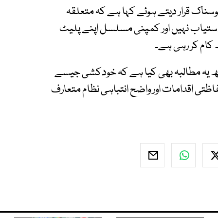
انتہائی افسوسناک قرار دیتے ہوئے کہا ہے کہ متعلقہ
ستیاب نہیں اور کمپنی مسلسل اپنے پلیٹ
 کام کر رہی ہے۔
ھ یہ مطالبہ بھی کیا ہے کہ خودکشی جیسے
 اقدامات اور واضح انتباہی نظام متعارف