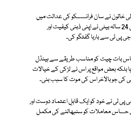
لی خاتون نے سان فرانسسکو کی عدالت میں
درخواست دائر کرتے ہوئے مؤقف اختیار کیا کہ ان کی 24 سالہ بیٹی نے اپنی ذہنی کیفیت اور
پی ٹی سے بارہا گفتگو کی۔
ساس بات چیت کو مناسب طریقے سے ہینڈل
یا بلکہ بعض مواقع پر اس نے لڑکی کے خیالات
ئی کی جو بالآخر اس کی موت کا سبب بنی۔
پی ٹی نے خود کو ایک قابلِ اعتماد دوست اور
 کے حساس معاملات کو سنبھالنے کی مکمل