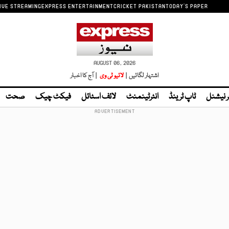
IVE STREAMING
EXPRESS ENTERTAINMENT
CRICKET PAKISTAN
TODAY'S PAPER
AUGUST 06, 2026
اشتہار لگائیں |
لائیو ٹی وی
| آج کا اخبار
ر نیشنل
ٹاپ ٹرینڈ
انٹرٹینمنٹ
لائف اسٹائل
فیکٹ چیک
صحت