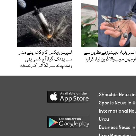
آسٹریلیا: انجینئرز نے نظروں سے
اسپیس ایکس کا راکٹ اپنے مدار
اوجھل ہونے والا ڈرون تیار کر لیا
سے بھٹک گیا، آج کسی بھی
وقت چاند سے ٹکرانے کے خدشہ
Showbiz News in
Sports News in U
International Ne
Urdu
Business News in
Urdu Magazine