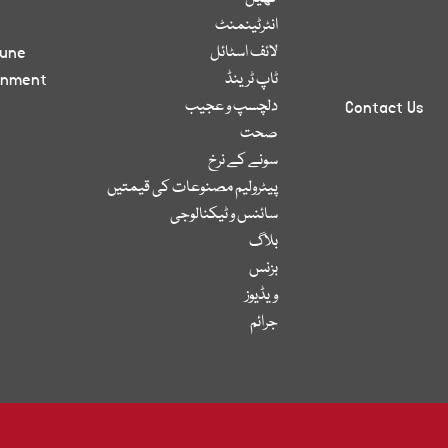
انٹرٹینمنٹ
لائف اسٹائل
bune
ٹاپ ٹرینڈ
inment
دلچسپ و عجیب
Contact Us
صحت
سونے کے نرخ
پیٹرولیم مصنوعات کی قیمتیں
سائنس و ٹیکنالوجی
بلاگ
بزنس
ویڈیوز
جرائم