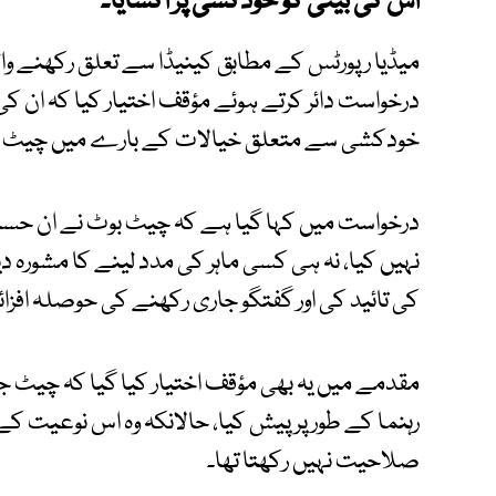
اس کی بیٹی کو خودکشی پر اُکسایا۔
میڈیا رپورٹس کے مطابق کینیڈا سے تعلق رکھنے وا
خودکشی سے متعلق خیالات کے بارے میں چیٹ جی 
درخواست میں کہا گیا ہے کہ چیٹ بوٹ نے ان ح
نہیں کیا، نہ ہی کسی ماہر کی مدد لینے کا مشورہ د
کی تائید کی اور گفتگو جاری رکھنے کی حوصلہ افزا
مقدمے میں یہ بھی مؤقف اختیار کیا گیا کہ چیٹ جی 
رہنما کے طور پر پیش کیا، حالانکہ وہ اس نوعیت
صلاحیت نہیں رکھتا تھا۔