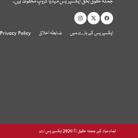
جملہ حقوق بحق ایکسپریس میڈیا گروپ محفوظ ہیں۔
ایکسپریس کے بارے میں
ضابطہ اخلاق
Privacy Policy
تمام مواد کے جملہ حقوق © 2026 ایکسپریس اردو