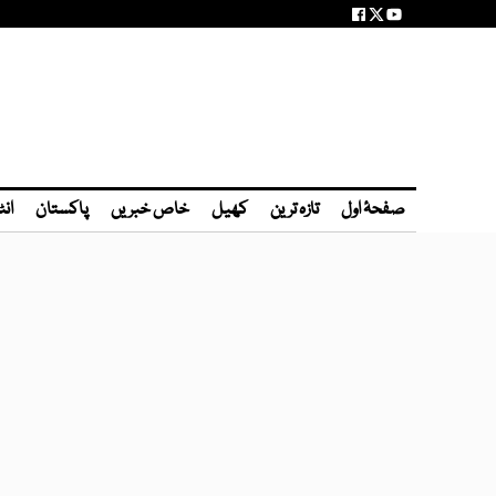
صفحۂ اول
تازہ ترین
کھیل
خاص خبریں
پاکستان
انٹ