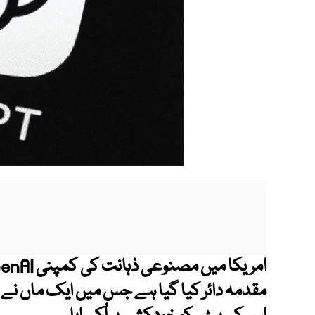
مقدمہ دائر کیا گیا ہے جس میں ایک ماں نے ا