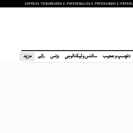
EXPRESS TRIBUNE
URDU E-PAPER
ENGLISH E-PAPER
SINDHI E-PAPER
L
دلچسپ و عجیب
سائنس و ٹیکنالوجی
بزنس
رائے
مزید