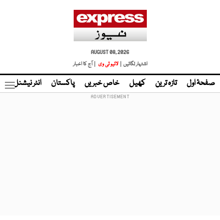
AUGUST 08, 2026
اشتہار لگائیں |
لائیو ٹی وی
| آج کا اخبار
صفحۂ اول
تازہ ترین
کھیل
خاص خبریں
پاکستان
انٹر نیشنل
ٹا