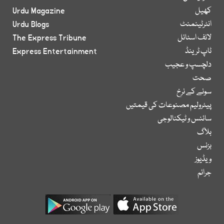
کھیل
Urdu Magazine
انٹرٹینمنٹ
Urdu Blogs
لائف اسٹائل
The Express Tribune
ٹاپ ٹرینڈ
Express Entertainment
دلچسپ و عجیب
صحت
سونے کے نرخ
پیٹرولیم مصنوعات کی قیمتیں
سائنس و ٹیکنالوجی
بلاگ
بزنس
ویڈیوز
جرائم