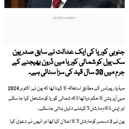
جنوبی کوریا کی ایک عدالت نے سابق صدر یون
سک یول کو شمالی کوریا میں ڈرون بھیجنے کے
جرم میں 30 سال قید کی سزا سنائی ہے۔
میڈیا رپورٹس کے مطابق استغاثہ کا کہنا تھا کہ یون نے اکتوبر 2024
میں آپریشن کا حکم دیا تھا تاکہ شمالی کوریا کو مشتعل کیا جا سکے
اور اپنی ناکام مارشل لا کیلئے دلیل بنائی جاسکے۔
یون نے 3 دسمبر کو مارشل لا کا اعلان کیا تھا اور انہوں نے دعویٰ کیا