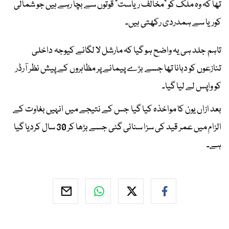
تھا کہ وہ ملک کو "مخالف ریاست" قوتوں سے بچا رہے ہیں جو شمالی
کوریا سے ہمدردی رکھتی ہیں۔
تاہم جلد ہی یہ واضح ہو گیا کہ مارشل لا لگانے کیوجہ داخلی
تنازعوں کو دبانا تھا جسے بڑے پیمانے پر مظاہروں کے پیش نظر آرڈر
کو واپس لے لیا گیا۔
بعد ازاں یون کا مواخذہ کیا گیا جس کے نتیجے میں انہیں بغاوت کے
الزام میں عمر قید کی سزا سنائی گئی جسے بڑھا کر 30 سال کردیا گیا
ہے۔