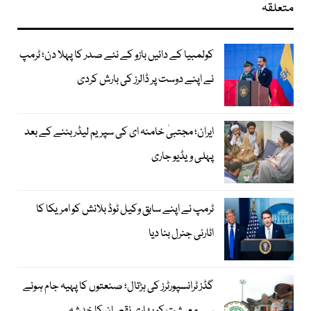
متعلقہ
کولمبیا کے دائیں بازو کے نئے صدر کا پہلا دن؛ ٹرمپ
نے اپنے دوست پر ڈالرز کی بارش کردی
ایران؛ مجتبیٰ خامنہ ای کی سپریم لیڈر بننے کے بعد
پہلی ویڈیو جاری
ٹرمپ نے اپنے سابق وکیل ٹوڈ بلانش کو امریکا کا
اٹارنی جنرل بنا دیا
گڈز ٹرانسپورٹرز کی ہڑتال؛ صنعتوں کا پہیہ جام ہونے