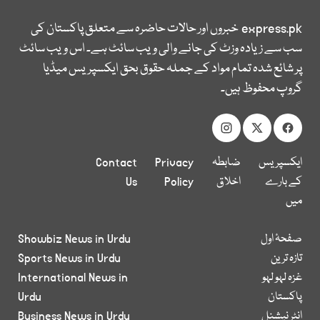
express.pk
خبروں اور حالات حاضرہ سے متعلق پاکستان کی
سب سے زیادہ وزٹ کی جانے والی ویب سائٹ ہے۔ اس ویب سائٹ
پر شائع شدہ تمام مواد کے جملہ حقوق بحق ایکسپریس میڈیا
گروپ محفوظ ہیں۔
ایکسپریس
ضابطہ
Privacy
Contact
کے بارے
اخلاق
Policy
Us
میں
صفحۂ اول
Showbiz News in Urdu
تازہ ترین
Sports News in Urdu
غزہ لہو لہو
International News in
پاکستان
Urdu
انٹر نیشنل
Business News in Urdu