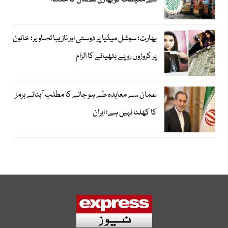
سے معیشت کو بھاری نقصان کا خدشہ
بھارت؛ سوشل میڈیا پر دوستی اور نازیبا تصاویر؛ خاتون
پر کروڑوں روپے ہتھیانے کا الزام
عمان سے معاہدہ طے ہو جانے کا مطلب آبنائے ہرمز
کا کھلنا نہیں ہے؛ ایران