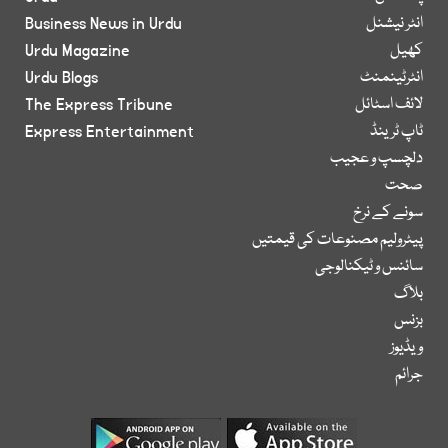
انٹر نیشنل
Business News in Urdu
کھیل
Urdu Magazine
انٹرٹینمنٹ
Urdu Blogs
لائف اسٹائل
The Express Tribune
ٹاپ ٹرینڈ
Express Entertainment
دلچسپ و عجیب
صحت
سونے کے نرخ
پیٹرولیم مصنوعات کی قیمتیں
سائنس و ٹیکنالوجی
بلاگ
بزنس
ویڈیوز
جرائم