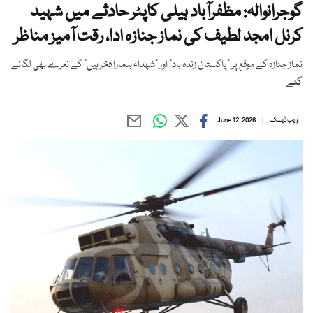
گوجرانوالہ: مظفرآباد ہیلی کاپٹر حادثے میں شہید
کرنل امجد لطیف کی نماز جنازہ ادا، رقت آمیز مناظر
نماز جنازہ کے موقع پر "پاکستان زندہ باد" اور "شہداء ہمارا فخر ہیں" کے نعرے بھی لگائے
گئے
ویب ڈیسک
June 12, 2026