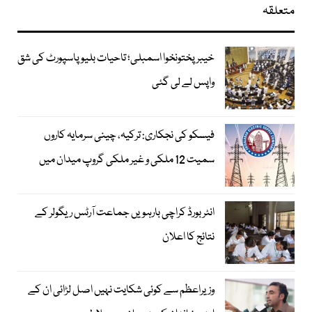
متعلقہ
خیبرپختونخوا اسمبلی؛ تاحیات بلیو پاسپورٹ کی شق
واپس لے لی گئی
فیسکو کی نجکاری: ترکیہ، چینی سرمایہ کاروں
سمیت 12 ملکی و غیر ملکی گروپ میدان میں
انٹر بورڈ کراچی بارہویں جماعت آرٹس ریگولر کے
نتائج کا اعلان
وزیراعظم سے کوئی شکایت نہیں اصل لڑائی ان کے