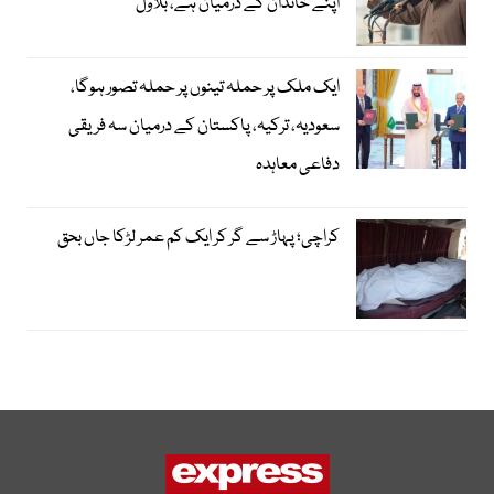
اپنے خاندان کے درمیان ہے، بلاول
ایک ملک پر حملہ تینوں پر حملہ تصور ہوگا،
سعودیہ، ترکیہ، پاکستان کے درمیان سہ فریقی
دفاعی معاہدہ
کراچی؛ پہاڑ سے گر کر ایک کم عمر لڑکا جاں بحق