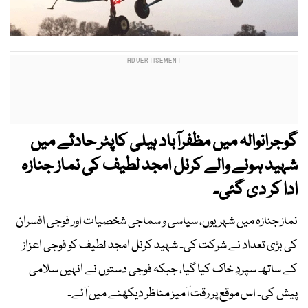
گوجرانوالہ میں مظفرآباد ہیلی کاپٹر حادثے میں
شہید ہونے والے کرنل امجد لطیف کی نماز جنازہ
ادا کر دی گئی۔
نماز جنازہ میں شہریوں، سیاسی و سماجی شخصیات اور فوجی افسران
کی بڑی تعداد نے شرکت کی۔ شہید کرنل امجد لطیف کو فوجی اعزاز
کے ساتھ سپردِ خاک کیا گیا، جبکہ فوجی دستوں نے انہیں سلامی
پیش کی۔ اس موقع پر رقت آمیز مناظر دیکھنے میں آئے۔