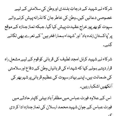
شرکاء نے شہید کے درجاتِ بلندی اور وطن کی سلامتی کے لیے
خصوصی دعائیں کیں۔ وطن کی خاطر جان کا نذرانہ پیش کرنے والے
سپوت کو بھرپور خراجِ عقیدت پیش کیا گیا، جبکہ نماز جنازہ کے موقع
پر "پاکستان زندہ باد" اور "شہداء ہمارا فخر ہیں" کے نعرے بھی لگائے
گئے۔
شرکاء نے شہید کرنل امجد لطیف کی قربانی کو قوم کے لیے مشعلِ راہ
قرار دیتے ہوئے کہا کہ شہداء کی قربانیاں وطن کے دفاع اور سلامتی
کی ضمانت ہیں۔ اپنے بہادر سپوت کی عظیم قربانی پر شہر بھر کی
آنکھیں اشکبار رہیں۔
اس کے علاوہ فورٹ عباس میں مظفر آباد ہیلی کاپٹر حادثے میں
فورٹ عباس کے جوان شہید محمد ارسلان کی نماز جنازہ ادا کر دی