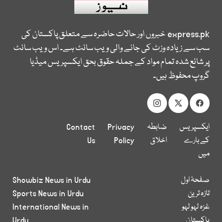
express.pk
خبروں اور حالات حاضرہ سے متعلق پاکستان کی
سب سے زیادہ وزٹ کی جانے والی ویب سائٹ ہے۔ اس ویب سائٹ
پر شائع شدہ تمام مواد کے جملہ حقوق بحق ایکسپریس میڈیا
گروپ محفوظ ہیں۔
ایکسپریس
ضابطہ
Privacy
Contact
کے بارے
اخلاق
Policy
Us
میں
صفحۂ اول
Showbiz News in Urdu
تازہ ترین
Sports News in Urdu
غزہ لہو لہو
International News in
پاکستان
Urdu