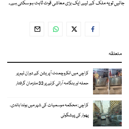
جائیں تو یہ ملک کے لیے ایک بڑی معاشی قوت ثابت ہو سکتی ہے۔
متعلقہ
کراچی میں انکروچمنٹ آپریشن کے دوران ٹیم پر
حملہ اور ہنگامہ آرائی کرنے پر 33 ملزمان گرفتار
کراچی: محکمہ موسمیات کی شہر میں بوندا باندی،
پھوار کی پیشگوئی