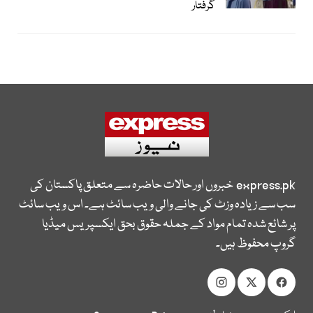
گرفتار
express.pk
خبروں اور حالات حاضرہ سے متعلق پاکستان کی
سب سے زیادہ وزٹ کی جانے والی ویب سائٹ ہے۔ اس ویب سائٹ
پر شائع شدہ تمام مواد کے جملہ حقوق بحق ایکسپریس میڈیا
گروپ محفوظ ہیں۔