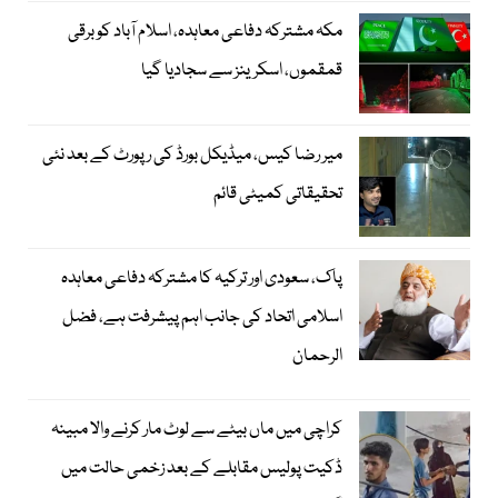
مکہ مشترکہ دفاعی معاہدہ، اسلام آباد کو برقی
قمقموں، اسکرینز سے سجادیا گیا
میر رضا کیس، میڈیکل بورڈ کی رپورٹ کے بعد نئی
تحقیقاتی کمیٹی قائم
پاک، سعودی اور ترکیہ کا مشترکہ دفاعی معاہدہ
اسلامی اتحاد کی جانب اہم پیشرفت ہے، فضل
الرحمان
کراچی میں ماں بیٹے سے لوٹ مار کرنے والا مبینہ
ڈکیت پولیس مقابلے کے بعد زخمی حالت میں