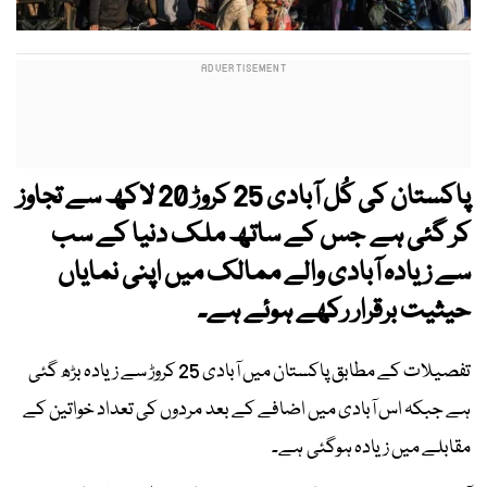
پاکستان کی کُل آبادی 25 کروڑ 20 لاکھ سے تجاوز
کر گئی ہے جس کے ساتھ ملک دنیا کے سب
سے زیادہ آبادی والے ممالک میں اپنی نمایاں
حیثیت برقرار رکھے ہوئے ہے۔
تفصیلات کے مطابق پاکستان میں آبادی 25 کروڑ سے زیادہ بڑھ گئی
ہے جبکہ اس آبادی میں اضافے کے بعد مردوں کی تعداد خواتین کے
مقابلے میں زیادہ ہوگئی ہے۔