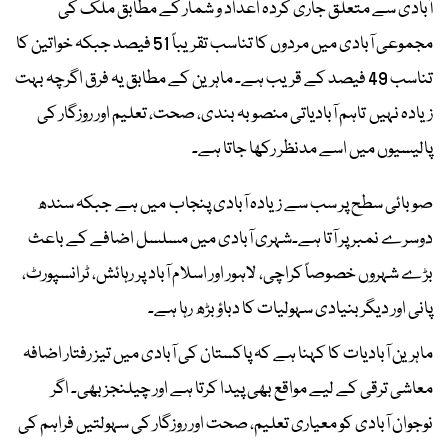
آبادی سے متعلق جاری کردہ اعداد و شمار کے مطابق ملک کی
مجموعی آبادی میں مردوں کا تناسب تقریباً 51 فیصد جبکہ خواتین کا
تناسب 49 فیصد کے قریب ہے۔ ماہرین کے مطابق یہ فرق اگرچہ بہت
زیادہ نہیں تاہم آبادیاتی منصوبہ بندی، صحت، تعلیم اور روزگار کی
پالیسیوں میں اسے مدنظر رکھا جاتا ہے۔
صوبائی سطح پر سب سے زیادہ آبادی پنجاب میں ہے جبکہ سندھ
دوسرے نمبر پر آتا ہے۔شہری آبادی میں مسلسل اضافے کے باعث
بڑے شہروں خصوصاً کراچی، لاہور اور اسلام آباد پر رہائش، ٹرانسپورٹ،
پانی اور دیگر بنیادی سہولیات کا دباؤ بڑھ رہا ہے۔
ماہرین آبادیات کا کہنا ہے کہ پاکستان کی آبادی میں تیز رفتار اضافہ
معاشی ترقی کے لیے مواقع بھی پیدا کرتا ہے اور چیلنجز بھی۔ اگر
نوجوان آبادی کو معیاری تعلیم، صحت اور روزگار کی سہولتیں فراہم کی