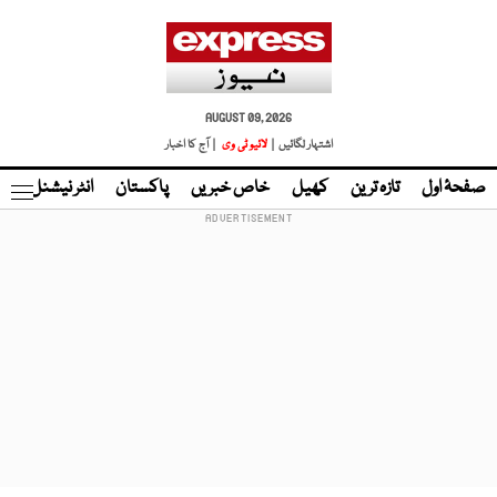
AUGUST 09, 2026
اشتہار لگائیں |
لائیو ٹی وی
| آج کا اخبار
صفحۂ اول
تازہ ترین
کھیل
خاص خبریں
پاکستان
انٹر نیشنل
ٹا