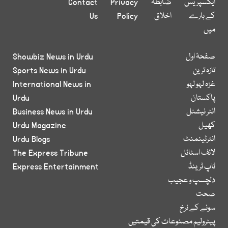
ایکسپریس
ضابطہ
Privacy
Contact
کے بارے
اخلاق
Policy
Us
میں
صفحۂ اول
Showbiz News in Urdu
تازہ ترین
Sports News in Urdu
غزہ لہو لہو
International News in
پاکستان
Urdu
انٹر نیشنل
Business News in Urdu
کھیل
Urdu Magazine
انٹرٹینمنٹ
Urdu Blogs
لائف اسٹائل
The Express Tribune
ٹاپ ٹرینڈ
Express Entertainment
دلچسپ و عجیب
صحت
سونے کے نرخ
پیٹرولیم مصنوعات کی قیمتیں