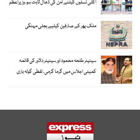
اگلی نسلوں کیلئے امن کی ڈھال ثابت ہو، وزیراعظم
ملک بھر کے صارفین کیلیے بجلی مہنگی
سینیٹر طلحہ محمود اور سینیٹر دلاور کی قائمہ
کمیٹی اجلاس میں گرما گرمی، لفظی گولہ باری