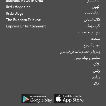
انٹر نیشنل
Business News in Urdu
کھیل
Urdu Magazine
انٹرٹینمنٹ
Urdu Blogs
لائف اسٹائل
The Express Tribune
ٹاپ ٹرینڈ
Express Entertainment
دلچسپ و عجیب
صحت
سونے کے نرخ
پیٹرولیم مصنوعات کی قیمتیں
سائنس و ٹیکنالوجی
بلاگ
بزنس
ویڈیوز
جرائم