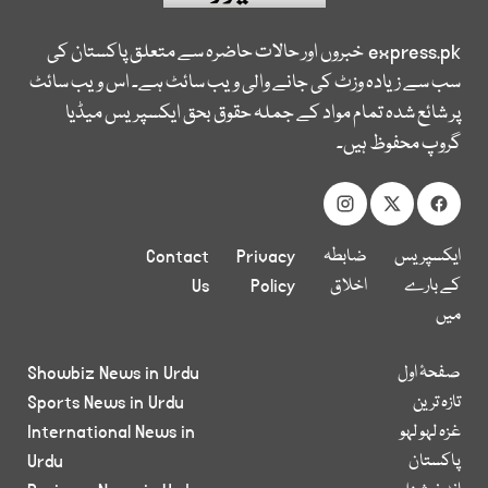
express.pk
خبروں اور حالات حاضرہ سے متعلق پاکستان کی
سب سے زیادہ وزٹ کی جانے والی ویب سائٹ ہے۔ اس ویب سائٹ
پر شائع شدہ تمام مواد کے جملہ حقوق بحق ایکسپریس میڈیا
گروپ محفوظ ہیں۔
ایکسپریس
ضابطہ
Privacy
Contact
کے بارے
اخلاق
Policy
Us
میں
صفحۂ اول
Showbiz News in Urdu
تازہ ترین
Sports News in Urdu
غزہ لہو لہو
International News in
پاکستان
Urdu