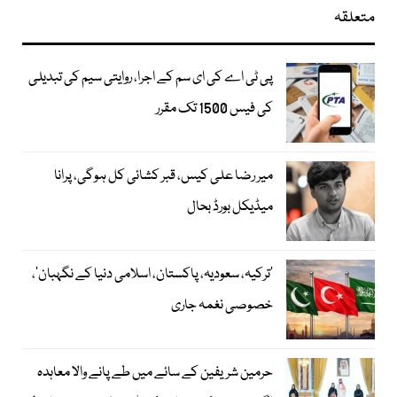
متعلقہ
پی ٹی اے کی ای سم کے اجرا، روایتی سیم کی تبدیلی
کی فیس 1500 تک مقرر
میر رضا علی کیس، قبر کشائی کل ہوگی، پرانا
میڈیکل بورڈ بحال
‘ترکیہ، سعودیہ، پاکستان، اسلامی دنیا کے نگہبان’،
خصوصی نغمہ جاری
حرمین شریفین کے سائے میں طے پانے والا معاہدہ