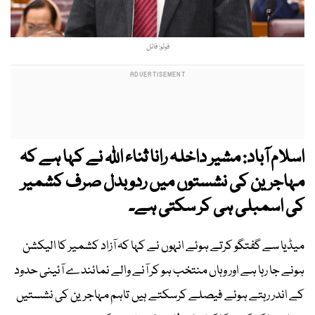
فوٹو: فائل
اسلام آباد: مشیر داخلہ رانا ثناء اللہ نے کہا ہے کہ
مہاجرین کی نشستوں میں ردوبدل صرف کشمیر
کی اسمبلی ہی کر سکتی ہے۔
میڈیا سے گفتگو کرتے ہوئے انہوں نے کہا کہ آزاد کشمیر کا الیکشن
ہونے جا رہا ہے اور وہاں منتخب ہو کر آنے والے نمائندے آئینی حدود
کے اندر رہتے ہوئے فیصلے کرسکتے ہیں تاہم مہاجرین کی نشستیں