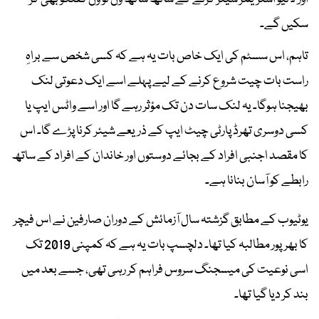
سکیں گے۔
تاہم، اس سسٹم کی ایک خاص بات یہ ہے کہ کسی شخص سے براہِ
راست بات چیت شروع کرنے کے لیے پہلے اسے ایک دعوتی لنک
بھیجنا ہوگا۔ یہ لنک سات دن تک مؤثر رہے گا اور اسے واٹس ایپ یا
کسی دوسری تھرڈ پارٹی چیٹ ایپ کے ذریعے شیئر کرنا پڑے گا۔ اس
کا مقصد اجنبی افراد کے بجائے دوستوں اور خاندان کے افراد کے ساتھ
رابطے کو آسان بنانا ہے۔
یوٹیوب کے مطابق گزشتہ سال آزمائش کے دوران صارفین نے اس فیچر
کا بھرپور مطالبہ کیا تھا۔ دلچسپ بات یہ ہے کہ کمپنی 2019 تک
اسی نوعیت کی میسجنگ سروس فراہم کر رہی تھی، جسے بعد میں
بند کر دیا گیا تھا۔