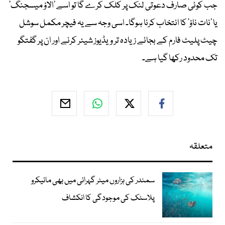
جب کوئی صارف دعوتی لنک پر کلک کرے گا تو اسے ’الاؤ میسجنگ‘
یا ’نات ناؤ‘ کا انتخاب کرنا ہوگا۔ اسی وجہ سے یہ فیچر مکمل سوشل
چیٹ پلیٹ فارم کے بجائے زیادہ تر ویڈیوز شیئر کرنے اور ان پر گفتگو
تک محدود رکھا گیا ہے۔
متعلقہ
سمندر کی ہزاروں میٹر گہرائی میں بھی مائیکرو
پلاسٹک کی موجودگی کا انکشاف