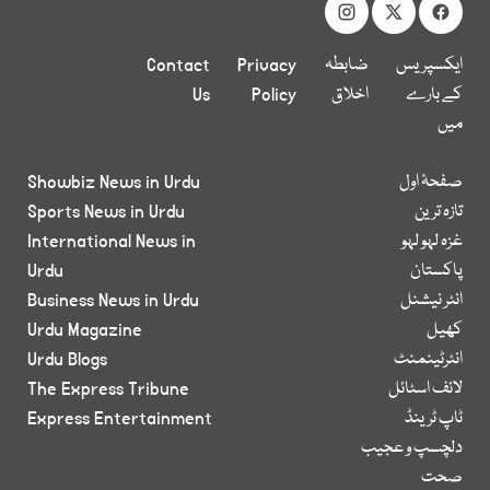
ایکسپریس
ضابطہ
Privacy
Contact
کے بارے
اخلاق
Policy
Us
میں
صفحۂ اول
Showbiz News in Urdu
تازہ ترین
Sports News in Urdu
غزہ لہو لہو
International News in
پاکستان
Urdu
انٹر نیشنل
Business News in Urdu
کھیل
Urdu Magazine
انٹرٹینمنٹ
Urdu Blogs
لائف اسٹائل
The Express Tribune
ٹاپ ٹرینڈ
Express Entertainment
دلچسپ و عجیب
صحت