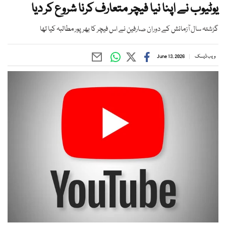
یوٹیوب نے اپنا نیا فیچر متعارف کرنا شروع کر دیا
گزشتہ سال آزمائش کے دوران صارفین نے اس فیچر کا بھرپور مطالبہ کیا تھا
ویب ڈیسک
June 13, 2026