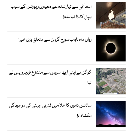
اے آئی سے تیار شدہ غیر معیاری رپورٹس کے سبب
ایپل کا بڑا فیصلہ!
رواں ماہ نایاب سورج گرہن سے متعلق بڑی خبر!
گوگل نے اپنی ارتھ سروس سے متنازع فیچر واپس لے
لیا
سائنس دانوں کا خلا میں قدرتی چینی کی موجودگی
انکشاف!