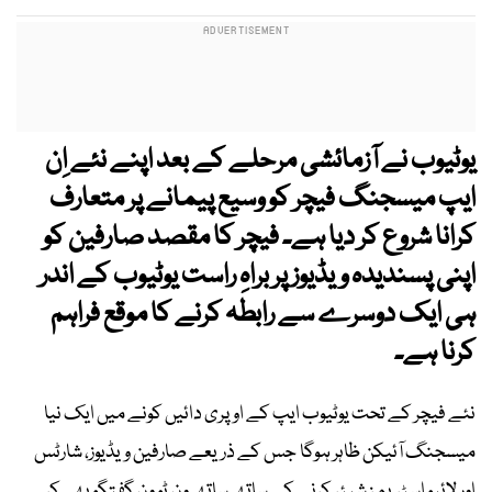
یوٹیوب نے آزمائشی مرحلے کے بعد اپنے نئے اِن
ایپ میسجنگ فیچر کو وسیع پیمانے پر متعارف
کرانا شروع کر دیا ہے
۔ فیچر کا مقصد
صارفین کو
اپنی پسندیدہ ویڈیوز پر براہِ راست یوٹیوب کے اندر
ہی ایک دوسرے سے رابطہ کرنے کا موقع فراہم
کرنا ہے۔
نئے فیچر کے تحت یوٹیوب ایپ کے اوپری دائیں کونے میں ایک نیا
میسجنگ آئیکن ظاہر ہوگا جس کے ذریعے صارفین ویڈیوز، شارٹس
اور لائیو اسٹریمز شیئر کرنے کے ساتھ ساتھ ون ٹو ون گفتگو بھی کر