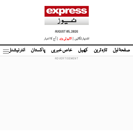
AUGUST 05, 2026
اشتہار لگائیں |
لائیو ٹی وی
| آج کا اخبار
صفحۂ اول
تازہ ترین
کھیل
خاص خبریں
پاکستان
انٹر نیشنل
ٹا