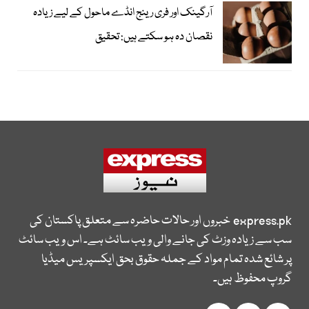
آرگینک اور فری رینج انڈے ماحول کے لیے زیادہ
نقصان دہ ہو سکتے ہیں: تحقیق
express.pk
خبروں اور حالات حاضرہ سے متعلق پاکستان کی
سب سے زیادہ وزٹ کی جانے والی ویب سائٹ ہے۔ اس ویب سائٹ
پر شائع شدہ تمام مواد کے جملہ حقوق بحق ایکسپریس میڈیا
گروپ محفوظ ہیں۔