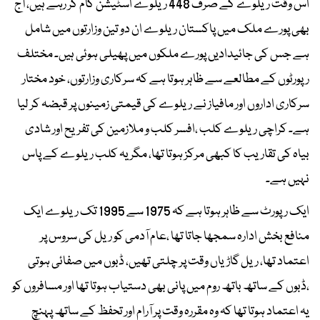
اس وقت ریلوے کے صرف 448 ریلوے اسٹیشن کام کر رہے ہیں، آج
بھی پورے ملک میں پاکستان ریلوے ان دو تین وزارتوں میں شامل
ہے جس کی جائیدادیں پورے ملکوں میں پھیلی ہوئی ہیں۔ مختلف
رپورٹوں کے مطالعے سے ظاہر ہوتا ہے کہ سرکاری وزارتوں، خود مختار
سرکاری اداروں اور مافیاز نے ریلوے کی قیمتی زمینوں پر قبضہ کر لیا
ہے۔ کراچی ریلوے کلب ،افسر کلب و ملازمین کی تفریح اور شادی
بیاہ کی تقاریب کا کبھی مرکز ہوتا تھا، مگر یہ کلب ریلوے کے پاس
نہیں ہے۔
ایک رپورٹ سے ظاہر ہوتا ہے کہ 1975 سے 1995 تک ریلوے ایک
منافع بخش ادارہ سمجھا جاتا تھا ،عام آدمی کو ریل کی سروس پر
اعتماد تھا، ریل گاڑیاں وقت پر چلتی تھیں، ڈبوں میں صفائی ہوتی
،ڈبوں کے ساتھ باتھ روم میں پانی بھی دستیاب ہوتا تھا اور مسافروں کو
یہ اعتماد ہوتا تھا کہ وہ مقررہ وقت پر آرام اور تحفظ کے ساتھ پہنچ