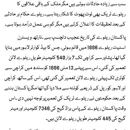
سب سے زیادہ حادثات ہوتے ہیں مگر ملک کے باقی علاقوں کا
ریلوے ٹریک بھی ٹوٹ پھوٹ کا شکار رہتا ہے۔ ریلوے حکام ہر حادثے
کے بعد تحقیقات کا اعلان کرتے ہیں مگر کم ہی عمل درآمد ہوتا ہے۔
پاکستان ریلوے کی تاریخ عجیب دلچسپ ہے ۔نارتھ ویسٹرن
اسٹیٹ ریلوے 1886 میں قائم ہوئی، جس کا ہیڈ کوارٹر لاہور میں بنایا
گیا تھا۔ پشاور سے کراچی تک 7 ہزار 540 کلومیٹر طویل ریلوے لائن
تعمیر کی گئی۔ اس سے پہلے 13 مئی 1886 کو سندھ میں کراچی سے
کوٹری تک پہلی ریلوے لائن تعمیر کی گئی تھی، اس کے ساتھ کراچی
اور لاہور کو ریل کے ذریعے کوئٹہ سے ملا دیا گیا تھا مگر پاکستان بننے
کے بعد حکومتوں نے ریلوے ٹریک کی تعمیر پر توجہ نہیں دی ۔اس
وقت پاکستان ریلوے کے پاس براڈ گیج کی 7346 کلومیٹر اور میٹر
گیج کی 445 کلومیٹر طویل ریلوے لائن ہیں۔