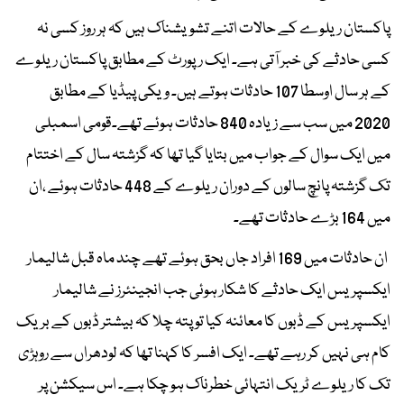
پاکستان ریلوے کے حالات اتنے تشویشناک ہیں کہ ہر روز کسی نہ
کسی حادثے کی خبر آتی ہے۔ ایک رپورٹ کے مطابق پاکستان ریلوے
کے ہر سال اوسطا 107 حادثات ہوتے ہیں۔ ویکی پیڈیا کے مطابق
2020 میں سب سے زیادہ 840 حادثات ہوئے تھے۔قومی اسمبلی
میں ایک سوال کے جواب میں بتایا گیا تھا کہ گزشتہ سال کے اختتام
تک گزشتہ پانچ سالوں کے دوران ریلوے کے 448 حادثات ہوئے ،ان
میں 164 بڑے حادثات تھے۔
ان حادثات میں 169 افراد جاں بحق ہوئے تھے چند ماہ قبل شالیمار
ایکسپریس ایک حادثے کا شکار ہوئی جب انجینئرز نے شالیمار
ایکسپریس کے ڈبوں کا معائنہ کیا تو پتہ چلا کہ بیشتر ڈبوں کے بریک
کام ہی نہیں کر رہے تھے۔ ایک افسر کا کہنا تھا کہ لودھراں سے روہڑی
تک کا ریلوے ٹریک انتہائی خطرناک ہو چکا ہے۔ اس سیکشن پر