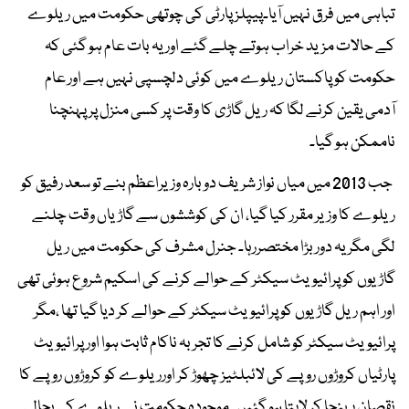
تباہی میں فرق نہیں آیا۔پیپلز پارٹی کی چوتھی حکومت میں ریلوے
کے حالات مزید خراب ہوتے چلے گئے اور یہ بات عام ہو گئی کہ
حکومت کو پاکستان ریلوے میں کوئی دلچسپی نہیں ہے اور عام
آدمی یقین کرنے لگا کہ ریل گاڑی کا وقت پر کسی منزل پر پہنچنا
ناممکن ہو گیا۔
جب 2013 میں میاں نواز شریف دوبارہ وزیراعظم بنے تو سعد رفیق کو
ریلوے کا وزیر مقرر کیا گیا، ان کی کوششوں سے گاڑیاں وقت چلنے
لگی مگر یہ دور بڑا مختصررہا۔ جنرل مشرف کی حکومت میں ریل
گاڑیوں کو پرائیویٹ سیکٹر کے حوالے کرنے کی اسکیم شروع ہوئی تھی
اور اہم ریل گاڑیوں کو پرائیویٹ سیکٹر کے حوالے کر دیا گیا تھا ،مگر
پرائیویٹ سیکٹر کو شامل کرنے کا تجربہ ناکام ثابت ہوا اور پرائیویٹ
پارٹیاں کروڑوں روپے کی لائبلٹیز چھوڑ کر اورریلوے کو کروڑوں روپے کا
نقصان پہنچا کر لاپتا ہو گئیں۔ موجودہ حکومت نے ریلوے کی بحالی