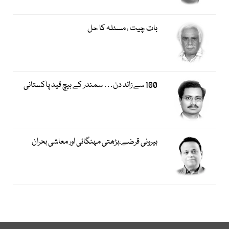
بات چیت ، مسئلہ کا حل
100 سے زائد دن… سمندر کے بیچ قید پاکستانی
بیرونی قرضے،بڑھتی مہنگائی اور معاشی بحران