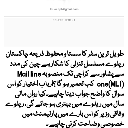
tauceeph@gmail.com
طویل ترین سفر کا سستا و محفوظ ذریعہ ،پاکستان
ریلوے مسلسل تنزلی کا شکار ہے چین کی مدد
سے پشاور سے کراچی تک منصوبہ Mail line
one(ML1) کب تعمیر ہو گا ؟ارباب اختیار کو اس
سوال کا واضح جواب دینا چاہیے۔کیا رواں مالی
سال میں ریلوے میں بہتری ہو جائے گی، ریلوے
وفاقی وزیر کو اس بارے میں پارلیمنٹ میں
خصوصی وضاحت کرنی چاہیے ۔