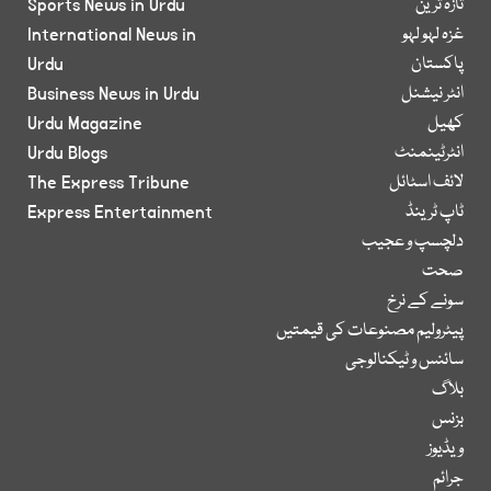
تازہ ترین
Sports News in Urdu
غزہ لہو لہو
International News in
پاکستان
Urdu
انٹر نیشنل
Business News in Urdu
کھیل
Urdu Magazine
انٹرٹینمنٹ
Urdu Blogs
لائف اسٹائل
The Express Tribune
ٹاپ ٹرینڈ
Express Entertainment
دلچسپ و عجیب
صحت
سونے کے نرخ
پیٹرولیم مصنوعات کی قیمتیں
سائنس و ٹیکنالوجی
بلاگ
بزنس
ویڈیوز
جرائم