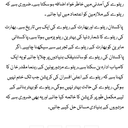
ریلوے کی آمدنی میں خاطر خواہ اضافہ ہو سکتا ہے۔ ضروری ہے کہ
ریلوے کے ملازمین کو اعتماد میں لیا جائے ۔
پاکستان ریلوے اور بھارت کے ریلوے کی ایک ہی تاریخ ہے ، بھارت
کی ریلوے کا شمار دنیا کی بہترین ریلویزمیں ہوتا ہے۔ پاکستانی
ماہرین کو بھارت کے ریلوے کے تجربے سے سیکھنا چاہیے ،اگر
پاکستان کی ریلوے کو سائنٹیفک بنیادوں پر چلایا جائے تو یہ ایک
کامیاب ادارہ بن سکتا ہے۔ریلوے مزدور یونین کے رہنما مقدر خا ن کا
کہنا ہے کہ ریلوے کے اعلیٰ افسران کی کرپشن جب تک ختم نہیں
ہوگی، ریلوے کی حالت بہتر نہیں ہوگی۔ریلوے کو بہتر بنانے کے
لیے مکمل طور پر کرپشن کا خاتمہ کیا جائے اور یہ بھی ضروری ہے کہ
مزدوروں کے بنیادی مسائل حل کیے جائیں۔