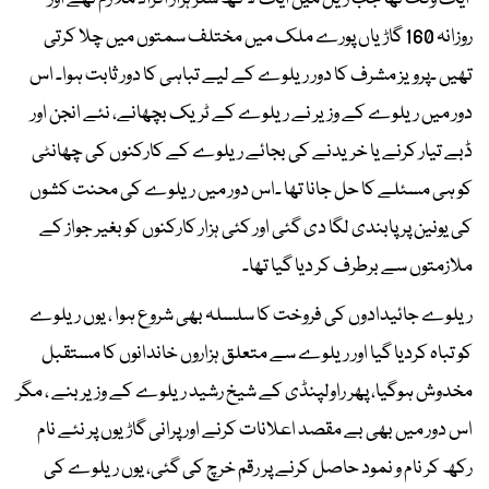
روزانہ 160 گاڑیاں پورے ملک میں مختلف سمتوں میں چلا کرتی
تھیں ۔پرویز مشرف کا دور ریلوے کے لیے تباہی کا دور ثابت ہوا۔ اس
دور میں ریلوے کے وزیر نے ریلوے کے ٹریک بچھانے، نئے انجن اور
ڈبے تیار کرنے یا خریدنے کی بجائے ریلوے کے کارکنوں کی چھانٹی
کو ہی مسئلے کا حل جانا تھا ۔اس دور میں ریلوے کی محنت کشوں
کی یونین پر پابندی لگا دی گئی اور کئی ہزار کارکنوں کو بغیر جواز کے
ملازمتوں سے برطرف کر دیا گیا تھا۔
ریلوے جائیدادوں کی فروخت کا سلسلہ بھی شروع ہوا ، یوں ریلوے
کو تباہ کردیا گیا اور ریلوے سے متعلق ہزاروں خاندانوں کا مستقبل
مخدوش ہوگیا، پھر راولپنڈی کے شیخ رشید ریلوے کے وزیر بنے ، مگر
اس دور میں بھی بے مقصد اعلانات کرنے اور پرانی گاڑیوں پر نئے نام
رکھ کر نام و نمود حاصل کرنے پر رقم خرچ کی گئی، یوں ریلوے کی