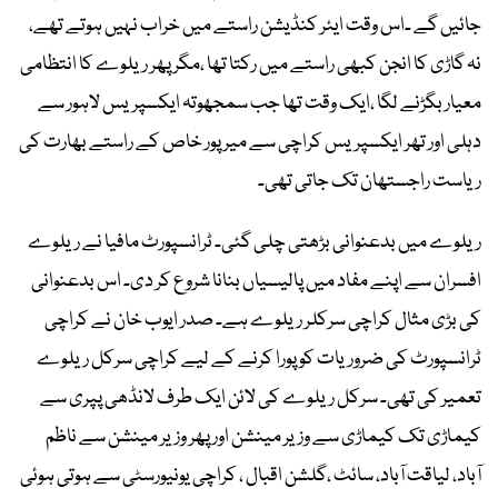
جائیں گے ۔اس وقت ایئر کنڈیشن راستے میں خراب نہیں ہوتے تھے،
نہ گاڑی کا انجن کبھی راستے میں رکتا تھا ،مگر پھر ریلوے کا انتظامی
معیار بگڑنے لگا ،ایک وقت تھا جب سمجھوتہ ایکسپریس لاہور سے
دہلی اور تھر ایکسپریس کراچی سے میر پور خاص کے راستے بھارت کی
ریاست راجستھان تک جاتی تھی۔
ریلوے میں بدعنوانی بڑھتی چلی گئی۔ ٹرانسپورٹ مافیا نے ریلوے
افسران سے اپنے مفاد میں پالیسیاں بنانا شروع کر دی۔ اس بدعنوانی
کی بڑی مثال کراچی سرکلر ریلوے ہے۔ صدر ایوب خان نے کراچی
ٹرانسپورٹ کی ضروریات کو پورا کرنے کے لیے کراچی سرکل ریلوے
تعمیر کی تھی۔ سرکل ریلوے کی لائن ایک طرف لانڈھی پپری سے
کیماڑی تک کیماڑی سے وزیر مینشن اور پھر وزیر مینشن سے ناظم
آباد، لیاقت آباد، سائٹ ،گلشن اقبال ، کراچی یونیورسٹی سے ہوتی ہوئی