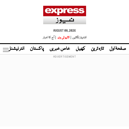
AUGUST 08, 2026
اشتہار لگائیں |
لائیو ٹی وی
| آج کا اخبار
صفحۂ اول
تازہ ترین
کھیل
خاص خبریں
پاکستان
انٹر نیشنل
ٹا