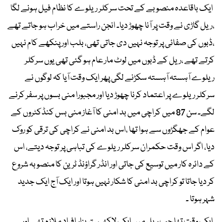
ایک باقاعدہ منصوبے کے تحت سرکلر ریلوے کا نظام فیل ہونے لگا
،ریل گاڑی نے وقت پر آنا چھوڑ دیا۔ انجن راستے میں خراب ہو جاتے تھے
،ڈبوں کی صفائی پر توجہ نہیں دی جاتی تھی، بلب اور پنکھے کام نہیں
کرتے تھے ،ریل کے ڈبوں میں لوٹ مار عام ہو گئی تھی یوں سرکلر
ریلوے آہستہ آہستہ سکڑنے لگی پھر ایک وقت آیا کہ لوگوں نے
سرکلر ریلوے پر اعتماد کرنا چھوڑ دیا اور مجبورا منی بسوں پر سفر کرنے
لگے۔ سن 87 میں کراچی میں بد امنی کا آغاز منی بس کنڈکٹروں کے
عوام کے جھگڑوں سے ہوا تھا ،اس بد امنی نے کراچی کی ترقی کو روک
دیا، اگر اس وقت حکمران سرکلر ریلوے کی تباہی پر توجہ دیتے، اس
کے دائرہ کار میں توسیع کی جاتی اور انڈر گراؤنڈ ٹرین کا منصوبہ شروع
کر دیا جاتا تو کراچی بد امنی کا شکار نہیں ہوتا اور ایک آج ایک جدید
شہر ہوتا ۔
ایک وقت تھا جب ریل میں ایک لاکھ ستر ہزار افراد ملازم تھے اور