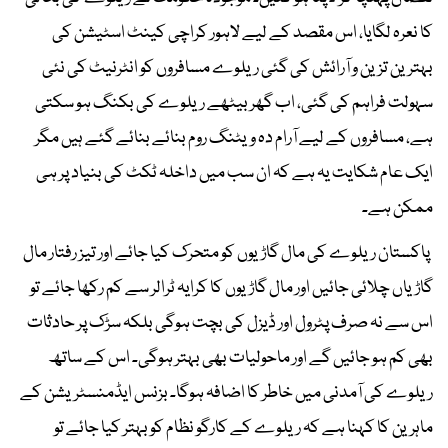
کا نعرہ لگایا، اس مقصد کے لیے لاہور کراچی کینٹ اسٹیشن کی
بہترین تزین و آرائش کی گئی ریلوے مسافروں کو انٹرنیٹ کی نئی
سہولت فراہم کی گئی، اب گھر بیٹھے ریلوے کی بکنگ ہو سکتی
ہے، مسافروں کے لیے آرام دہ ویٹنگ روم بنائے بنائے گئے ہیں مگر
ایک عام شکایت یہ ہے کہ ان سب میں داخلہ ٹکٹ کی بنیاد پر ہی
ممکن ہے۔
پاکستان ریلوے کی مال گاڑیوں کو متحرک کیا جائے اور تیز رفتار مال
گاڑیاں چلائی جائیں اور مال گاڑیوں کا کرایہ ٹرالر سے کم رکھا جائے تو
اس سے نہ صرف پٹرول اور ڈیزل کی بچت ہوگی بلکہ سڑک پر حادثات
بھی کم ہو جائیں گے اور ماحولیات بھی بہتر ہوگی۔ اس کے ساتھ
ریلوے کی آمدنی میں خاطر کا اضافہ ہوگا۔ بزنس ایڈمنسٹریشن کے
ماہرین کا کہنا ہے کہ ریلوے کے کارگو نظام کو بہتر کیا جائے تو