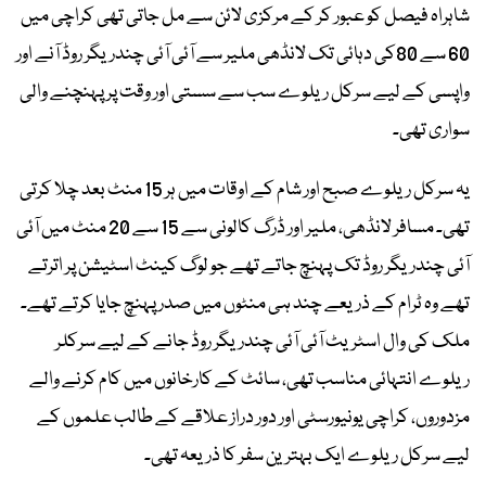
شاہراہ فیصل کو عبور کر کے مرکزی لائن سے مل جاتی تھی کراچی میں
60 سے 80کی دہائی تک لانڈھی ملیر سے آئی آئی چندریگر روڈ آنے اور
واپسی کے لیے سرکل ریلوے سب سے سستی اور وقت پر پہنچنے والی
سواری تھی۔
یہ سرکل ریلوے صبح اور شام کے اوقات میں ہر 15 منٹ بعد چلا کرتی
تھی۔ مسافر لانڈھی، ملیر اور ڈرگ کالونی سے 15 سے 20 منٹ میں آئی
آئی چندریگر روڈ تک پہنچ جاتے تھے جو لوگ کینٹ اسٹیشن پر اترتے
تھے وہ ٹرام کے ذریعے چند ہی منٹوں میں صدر پہنچ جایا کرتے تھے۔
ملک کی وال اسٹریٹ آئی آئی چندریگر روڈ جانے کے لیے سرکلر
ریلوے انتہائی مناسب تھی، سائٹ کے کارخانوں میں کام کرنے والے
مزدوروں، کراچی یونیورسٹی اور دور دراز علاقے کے طالب علموں کے
لیے سرکل ریلوے ایک بہترین سفر کا ذریعہ تھی۔