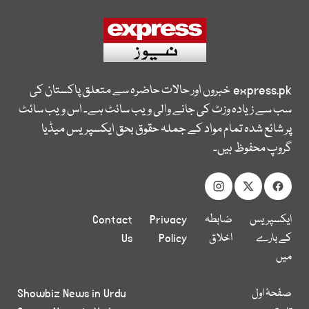
express.pk
خبروں اور حالات حاضرہ سے متعلق پاکستان کی
سب سے زیادہ وزٹ کی جانے والی ویب سائٹ ہے۔ اس ویب سائٹ
پر شائع شدہ تمام مواد کے جملہ حقوق بحق ایکسپریس میڈیا
گروپ محفوظ ہیں۔
ایکسپریس
ضابطہ
Privacy
Contact
کے بارے
اخلاق
Policy
Us
میں
صفحۂ اول
Showbiz News in Urdu