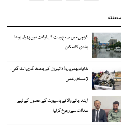
متعلقہ
کراچی میں صبح و رات کے اوقات میں پھوار، بوندا
باندی کا امکان
شاہراہ بھٹو پر روڈ ڈائیورژن کے باعث گاڑی الٹ گئی،
3مسافر زخمی
ارشد چائے والا نے پاسپورٹ کے حصول کے لیے
عدالت سے رجوع کر لیا