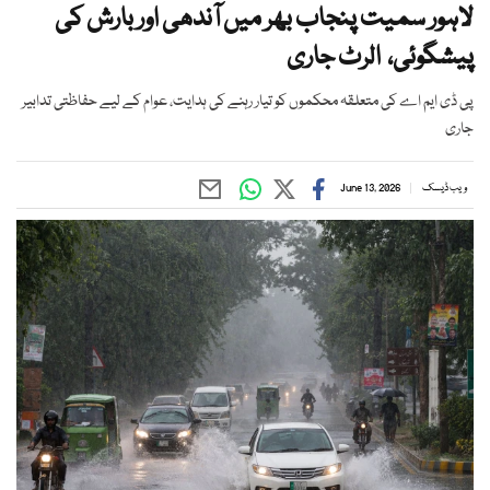
لاہور سمیت پنجاب بھر میں آندھی اور بارش کی
پیشگوئی، الرٹ جاری
پی ڈی ایم اے کی متعلقہ محکموں کو تیار رہنے کی ہدایت، عوام کے لیے حفاظتی تدابیر
جاری
ویب ڈیسک
June 13, 2026