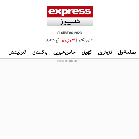
AUGUST 06, 2026
اشتہار لگائیں |
لائیو ٹی وی
| آج کا اخبار
صفحۂ اول
تازہ ترین
کھیل
خاص خبریں
پاکستان
انٹر نیشنل
ٹا