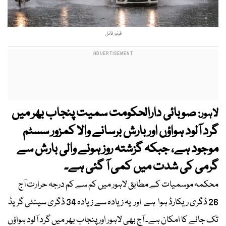
فوٹو: فائل
صوبائی دارالحکومت سمیت پنجاب بھر میں
لاہور:
گرد آلود ہواؤں اور بارش برسانے والا کمزور سسٹم
موجود ہے، جبکہ گزشتہ روز ہونے والی بارش سے
گرمی کی شدت میں کمی آ گئی ہے۔
محکمہ موسمیات کے مطابق لاہور میں کم سے کم درجہ حرارت آج
26 ڈگری ریکارڈ ہوا ہے اور یہ زیادہ سے زیادہ 34 ڈگری سینٹی گریڈ
تک جانے کا امکان ہے۔ آج بھی لاہور اور پنجاب بھر میں گرد آلود ہواؤں