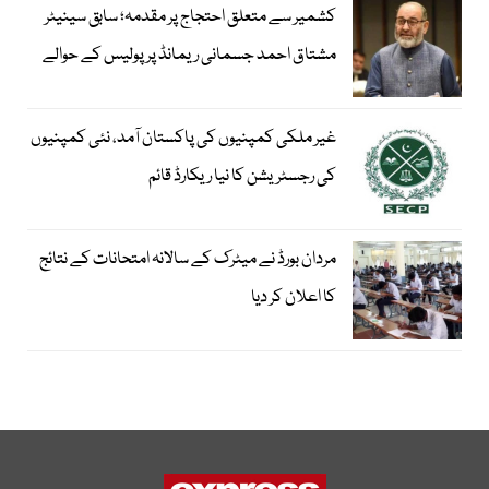
کشمیر سے متعلق احتجاج پر مقدمہ؛ سابق سینیٹر
مشتاق احمد جسمانی ریمانڈ پر پولیس کے حوالے
غیر ملکی کمپنیوں کی پاکستان آمد، نئی کمپنیوں
کی رجسٹریشن کا نیا ریکارڈ قائم
مردان بورڈ نے میٹرک کے سالانہ امتحانات کے نتائج
کا اعلان کر دیا