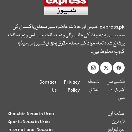
express.pk
خبروں اور حالات حاضرہ سے متعلق پاکستان کی
سب سے زیادہ وزٹ کی جانے والی ویب سائٹ ہے۔ اس ویب سائٹ
پر شائع شدہ تمام مواد کے جملہ حقوق بحق ایکسپریس میڈیا
گروپ محفوظ ہیں۔
ایکسپریس
ضابطہ
Privacy
Contact
کے بارے
اخلاق
Policy
Us
میں
صفحۂ اول
Showbiz News in Urdu
تازہ ترین
Sports News in Urdu
غزہ لہو لہو
International News in