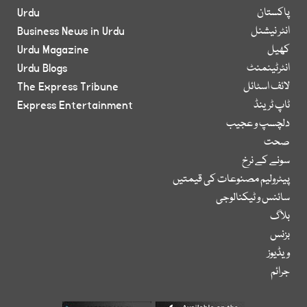
پاکستان
Urdu
انٹر نیشنل
Business News in Urdu
کھیل
Urdu Magazine
انٹرٹینمنٹ
Urdu Blogs
لائف اسٹائل
The Express Tribune
ٹاپ ٹرینڈ
Express Entertainment
دلچسپ و عجیب
صحت
سونے کے نرخ
پیٹرولیم مصنوعات کی قیمتیں
سائنس و ٹیکنالوجی
بلاگ
بزنس
ویڈیوز
جرائم