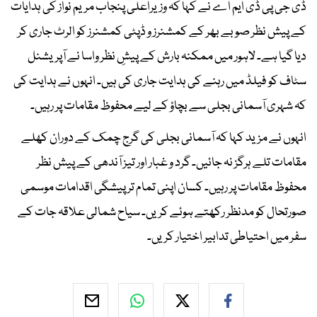
ڈی جی پی ڈی ایم اے نے کہا کہ وزیراعلیٰ پنجاب مریم نواز کی ہدایات
کے پیش نظر صوبے بھر کے کمشنرز و ڈپٹی کمشنرز کو الرٹ جاری کر
دیا گیا ہے۔ لاہور میں ممکنہ بارش کے پیشِ نظر واسا نے آپریشنل
سٹاف کو فیلڈ میں رہنے کی ہدایت جاری کی ہیں۔ انہوں نے ہدایت کی
کہ شہری آسمانی بجلی سے بچاؤ کے لیے محفوظ مقامات پر رہیں۔
انہوں نے مزید کہا کہ آسمانی بجلی کی گرج چمک کے دوران کھلے
مقامات تلے ہرگز نہ جائیں۔ گرد و غبار اور تیز آندھی کے پیش نظر
محفوظ مقامات پر رہیں۔ کسان اپنی تمام تر پیشگی اقدامات موسمی
صورتحال کو مدنظر رکھتے ہوئے کریں۔ سیاح شمالی علاقہ جات کے
سفر میں احتیاطی تدابیر اختیار کریں۔