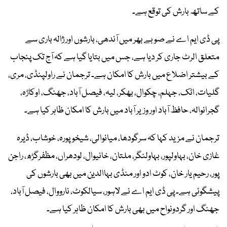
کے ساتھ بارش کی توقع ہے۔
پی ڈی ایم اے نے صوبے بھر میں آندھی، بارشوں اور ژالہ باری سے
متعلق الرٹ جاری کر دیا ہے، جس میں بتایا گیا ہے کہ آج تک پنجاب
کے بیشتر اضلاع میں بارش کا امکان ہے۔ ترجمان نے راولپنڈی، مری،
گلیات، اٹک، جہلم، چکوال، بھکر، لیہ، فیصل آباد، جھنگ، اوکاڑہ،
گجرانوالہ، حافظ آباد اور وزیر آباد میں بارش کا امکان ظاہر کیا ہے۔
ترجمان نے مزید کہا کہ سرگودھا، میانوالی، شیخوپورہ، خوشاب، ڈیرہ
غازی خان، بہاولپور، بہاولنگر، ملتان، خانیوال، لودھراں، مظفرگڑھ، راجن
پور، رحیم یار خان، کوٹ ادو اور منڈی بہاالدین میں بھی بارشوں کی
پیشگوئی ہے۔ پی ڈی ایم اے نے لاہور، سیالکوٹ، نارووال، فیصل آباد،
جھنگ اور گردونواح میں بھی بارش کا امکان ظاہر کیا ہے۔