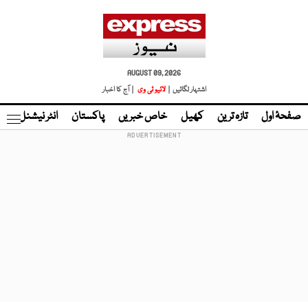
AUGUST 09, 2026
اشتہار لگائیں |
لائیو ٹی وی
| آج کا اخبار
صفحۂ اول
تازہ ترین
کھیل
خاص خبریں
پاکستان
انٹر نیشنل
ٹا