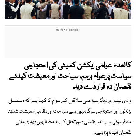
کالعدم عوامی ایکشن کمیٹی کی احتجاجی
سیاست پرعوام برہم، سیاحت اور معیشت کیلئے
نقصان دہ قرار دے دیا۔
وادی نیلم اور دیگر سیاحتی علاقوں کے عوام کا کہنا ہے کہ مسلسل
ہڑتالوں اور احتجاجی سرگرمیوں سے سیاحت اور مقامی معیشت شدید
متاثر ہوئی ہے، غیر یقینی صورتحال کے باعث انہیں بھاری مالی
نقصان اٹھانا پڑا ہے۔