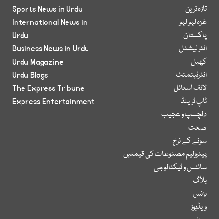
تازہ ترین
Sports News in Urdu
غزہ لہو لہو
International News in
پاکستان
Urdu
انٹر نیشنل
Business News in Urdu
کھیل
Urdu Magazine
انٹرٹینمنٹ
Urdu Blogs
لائف اسٹائل
The Express Tribune
ٹاپ ٹرینڈ
Express Entertainment
دلچسپ و عجیب
صحت
سونے کے نرخ
پیٹرولیم مصنوعات کی قیمتیں
سائنس و ٹیکنالوجی
بلاگ
بزنس
ویڈیوز