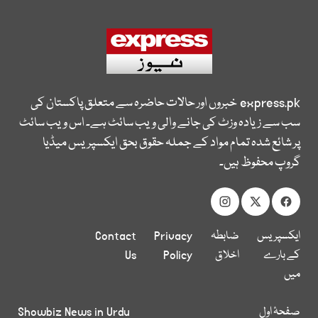
express.pk
خبروں اور حالات حاضرہ سے متعلق پاکستان کی
سب سے زیادہ وزٹ کی جانے والی ویب سائٹ ہے۔ اس ویب سائٹ
پر شائع شدہ تمام مواد کے جملہ حقوق بحق ایکسپریس میڈیا
گروپ محفوظ ہیں۔
ایکسپریس
ضابطہ
Privacy
Contact
کے بارے
اخلاق
Policy
Us
میں
صفحۂ اول
Showbiz News in Urdu