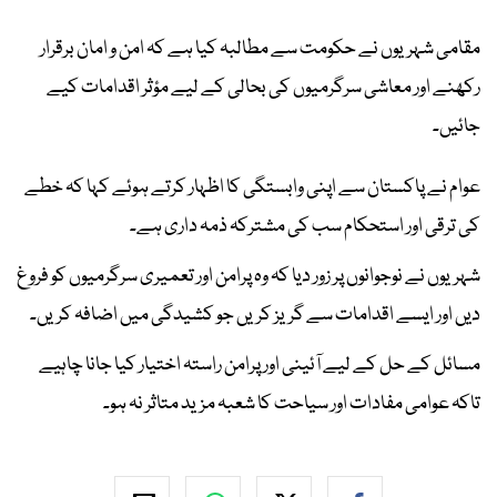
مقامی شہریوں نے حکومت سے مطالبہ کیا ہے کہ امن و امان برقرار
رکھنے اور معاشی سرگرمیوں کی بحالی کے لیے مؤثر اقدامات کیے
جائیں۔
عوام نے پاکستان سے اپنی وابستگی کا اظہار کرتے ہوئے کہا کہ خطے
کی ترقی اور استحکام سب کی مشترکہ ذمہ داری ہے۔
شہریوں نے نوجوانوں پر زور دیا کہ وہ پرامن اور تعمیری سرگرمیوں کو فروغ
دیں اور ایسے اقدامات سے گریز کریں جو کشیدگی میں اضافہ کریں۔
مسائل کے حل کے لیے آئینی اور پرامن راستہ اختیار کیا جانا چاہیے
تاکہ عوامی مفادات اور سیاحت کا شعبہ مزید متاثر نہ ہو۔