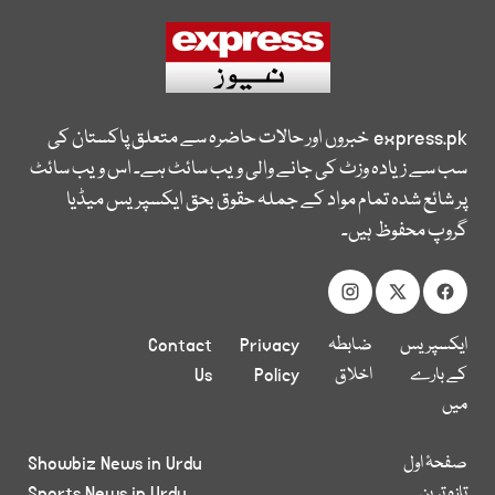
express.pk
خبروں اور حالات حاضرہ سے متعلق پاکستان کی
سب سے زیادہ وزٹ کی جانے والی ویب سائٹ ہے۔ اس ویب سائٹ
پر شائع شدہ تمام مواد کے جملہ حقوق بحق ایکسپریس میڈیا
گروپ محفوظ ہیں۔
ایکسپریس
ضابطہ
Privacy
Contact
کے بارے
اخلاق
Policy
Us
میں
صفحۂ اول
Showbiz News in Urdu
تازہ ترین
Sports News in Urdu