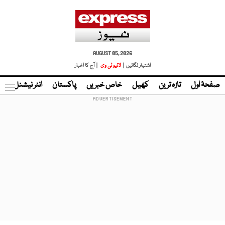
AUGUST 05, 2026
اشتہار لگائیں |
لائیو ٹی وی
| آج کا اخبار
صفحۂ اول
تازہ ترین
کھیل
خاص خبریں
پاکستان
انٹر نیشنل
ٹا