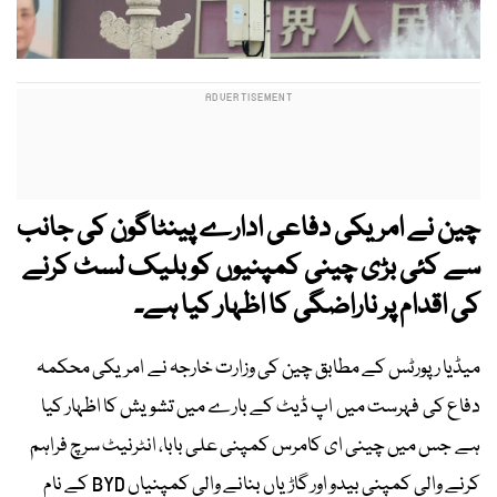
چین نے امریکی دفاعی ادارے پینٹاگون کی جانب
سے کئی بڑی چینی کمپنیوں کو بلیک لسٹ کرنے
کی اقدام پر ناراضگی کا اظہار کیا ہے۔
میڈیا رپورٹس کے مطابق چین کی وزارت خارجہ نے امریکی محکمہ
دفاع کی فہرست میں اپ ڈیٹ کے بارے میں تشویش کا اظہار کیا
ہے جس میں چینی ای کامرس کمپنی علی بابا، انٹرنیٹ سرچ فراہم
کرنے والی کمپنی بیدو اور گاڑیاں بنانے والی کمپنیاں BYD کے نام