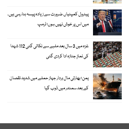
پیٹرول کمپنیاں ضرورت سے زیادہ پیسہ بنا رہی ہیں،
میں اس پر خوش نہیں ہوں؛ ٹرمپ
غزہ میں 3 سال بعد ملبے سے نکالی گئی 112 شہدا
کی نمازِ جنازہ ادا کردی گئی
یمن؛ بھارتی مال بردار جہاز حملے میں شدید نقصان
کے بعد سمندر میں ڈوب گیا