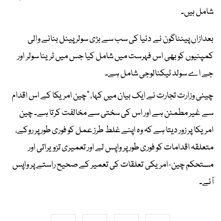
شامل ہیں۔
بعدازاں پینٹاگون نے دنیا کی سب سے بڑی سولر پینل بنانے والی
کمپنیوں کو بھی اس فہرست میں شامل کیا جس میں ٹرینا سولر اور
جے اے سولد ٹیکنالوجی شامل ہے۔
چینی وزارت تجارت نے ایک بیان میں کہا، "چین امریکا کے اس اقدام
سے غیر مطمئن ہے اور اس کی سختی سے مخالفت کرتا ہے۔ چین
امریکا پر زور دیتا ہے کہ وہ اپنے غلط طرز عمل کو فوری طور پر روکے،
متعلقہ اقدامات کو فوری طور پر واپس لے اور تعمیری تزویراتی اور
مستحکم چین-امریکی تعلقات کی تعمیر کے صحیح راستے پر واپس
آئے۔