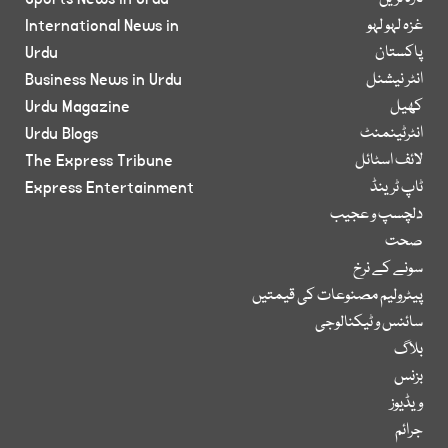
غزہ لہو لہو
International News in
پاکستان
Urdu
انٹر نیشنل
Business News in Urdu
کھیل
Urdu Magazine
انٹرٹینمنٹ
Urdu Blogs
لائف اسٹائل
The Express Tribune
ٹاپ ٹرینڈ
Express Entertainment
دلچسپ و عجیب
صحت
سونے کے نرخ
پیٹرولیم مصنوعات کی قیمتیں
سائنس و ٹیکنالوجی
بلاگ
بزنس
ویڈیوز
جرائم