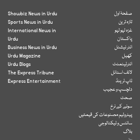
صفحۂ اول
Showbiz News in Urdu
تازہ ترین
Sports News in Urdu
غزہ لہو لہو
International News in
پاکستان
Urdu
انٹر نیشنل
Business News in Urdu
کھیل
Urdu Magazine
انٹرٹینمنٹ
Urdu Blogs
لائف اسٹائل
The Express Tribune
ٹاپ ٹرینڈ
Express Entertainment
دلچسپ و عجیب
صحت
سونے کے نرخ
پیٹرولیم مصنوعات کی قیمتیں
سائنس و ٹیکنالوجی
بلاگ