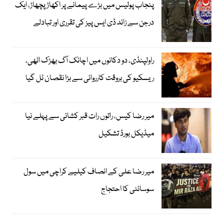
پنجاب پولیس میں بڑے پیمانے پر اکھاڑ پچھاڑ، ایک
درجن سے زائد ڈی ایس پیز کی تقرری اور تبادلے
راولپنڈی، دو دکانوں میں اچانک آگ بھڑک اٹھی،
ریسکیو کی بروقت کارروائی سے بڑا نقصان ٹل گیا
میر رضا کیس، راتوں رات قبر کشائی سے پہلے نیا
میڈیکل بورڈ تشکیل
میر رضا علی کے انصاف کیلیے کراچی میں سول
سوسائٹی کا احتجاج