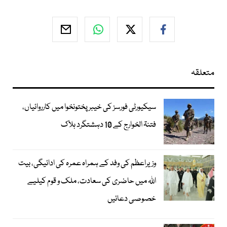
متعلقہ
سیکیورٹی فورسز کی خیبر پختونخوا میں کارروائیاں،
فتنۃ الخوارج کے 10 دہشتگرد ہلاک
وزیراعظم کی وفد کے ہمراہ عمرہ کی ادائیگی، بیت
اللہ میں حاضری کی سعادت، ملک و قوم کیلیے
خصوصی دعائیں