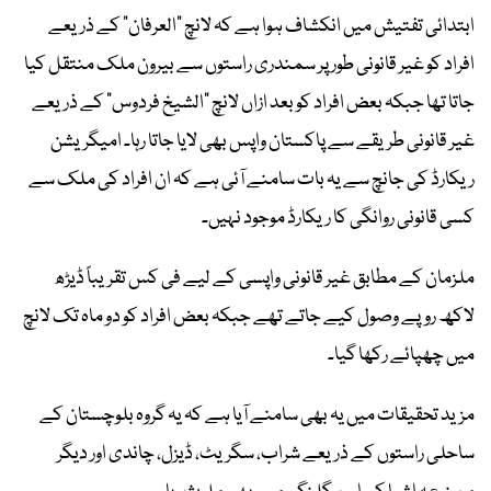
ابتدائی تفتیش میں انکشاف ہوا ہے کہ لانچ “العرفان” کے ذریعے
افراد کو غیر قانونی طور پر سمندری راستوں سے بیرون ملک منتقل کیا
جاتا تھا جبکہ بعض افراد کو بعد ازاں لانچ “الشیخ فردوس” کے ذریعے
غیر قانونی طریقے سے پاکستان واپس بھی لایا جاتا رہا۔ امیگریشن
ریکارڈ کی جانچ سے یہ بات سامنے آئی ہے کہ ان افراد کی ملک سے
کسی قانونی روانگی کا ریکارڈ موجود نہیں۔
ملزمان کے مطابق غیر قانونی واپسی کے لیے فی کس تقریباً ڈیڑھ
لاکھ روپے وصول کیے جاتے تھے جبکہ بعض افراد کو دو ماہ تک لانچ
میں چھپائے رکھا گیا۔
مزید تحقیقات میں یہ بھی سامنے آیا ہے کہ یہ گروہ بلوچستان کے
ساحلی راستوں کے ذریعے شراب، سگریٹ، ڈیزل، چاندی اور دیگر