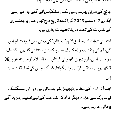
ممنوعہ اشیا کی اسمگلنگ میں بھی ملوث رہا ہے۔
جانچ کے دوران چار سی مین بکس مشکوک پائے گئے جن میں سے
ایک پر 12 دسمبر 2026 کی آئندہ تاریخ درج تھی جس پر جعلسازی
کے شبہات کے تحت مزید تحقیقات جاری ہیں۔
ابتدائی شواہد کے مطابق لانچ “العرفان” کی دبئی میں فروخت اور اس
کی رقم کی ہنڈی/حوالہ کے ذریعے پاکستان منتقلی کا بھی انکشاف
ہوا ہے۔ اسی طرح دورانِ کارروائی کپتان عبدالسلام کو مبینہ طور پر 38
لاکھ روپے منتقل کرتے ہوئے گرفتار کیا گیا جس کی تحقیقات جاری
ہیں۔
ایف آئی اے کے مطابق ڈیجیٹل شواہد، مالی لین دین اور اسمگلنگ
نیٹ ورک سے جڑے دیگر افراد کی شناخت کے لیے تفتیش مزید آگے
بڑھائی جا رہی ہے۔