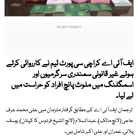
ایف آئی اے کراچی سی پورٹ ٹیم نے کارروائی کرتے
ہوئے غیر قانونی سمندری سرگرمیوں اور
اسمگلنگ میں ملوث پانچ افراد کو حراست میں
لے لیا۔
ترجمان ایف آئی اے کے مطابق گرفتار ملزمان میں علی محمد عرف
حاجی (لانچ مالک)، عبدالسلام (لانچ الشیخ فردوس کا کپتان)، یوسف
پلانی، عمران اور علی اکبر شامل ہیں۔