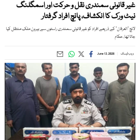
غیر قانونی سمندری نقل و حرکت اور اسمگلنگ
نیٹ ورک کا انکشاف، پانچ افراد گرفتار
لانچ "العرفان" کے ذریعے افراد کو غیر قانونی سمندری راستوں سے بیرون ملک منتقل کیا
جاتا تھا، حکام
ویب ڈیسک
June 13, 2026