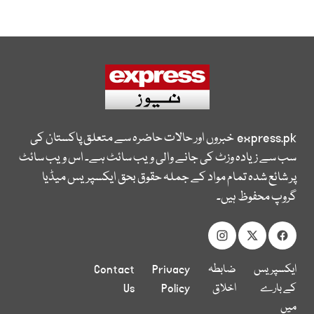
express.pk
خبروں اور حالات حاضرہ سے متعلق پاکستان کی
سب سے زیادہ وزٹ کی جانے والی ویب سائٹ ہے۔ اس ویب سائٹ
پر شائع شدہ تمام مواد کے جملہ حقوق بحق ایکسپریس میڈیا
گروپ محفوظ ہیں۔
ایکسپریس
ضابطہ
Privacy
Contact
کے بارے
اخلاق
Policy
Us
میں