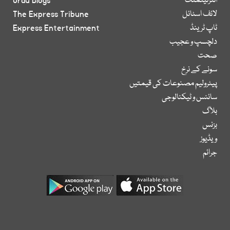
انٹرٹینمنٹ
Urdu Blogs
لائف اسٹائل
The Express Tribune
ٹاپ ٹرینڈ
Express Entertainment
دلچسپ و عجیب
صحت
سونے کے نرخ
پیٹرولیم مصنوعات کی قیمتیں
سائنس و ٹیکنالوجی
بلاگ
بزنس
ویڈیوز
جرائم