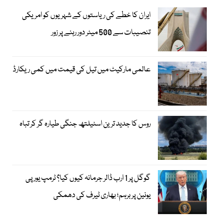
ایران کا خطے کی ریاستوں کے شہریوں کو امریکی
تنصیبات سے 500 میٹر دور رہنے پر زور
عالمی مارکیٹ میں تیل کی قیمت میں کمی ریکارڈ
روس کا جدید ترین اسٹیلتھ جنگی طیارہ گر کر تباہ
گوگل پر 1 ارب ڈالر جرمانہ کیوں کیا؟ ٹرمپ یورپی
یونین پر برہم؛ بھاری ٹیرف کی دھمکی