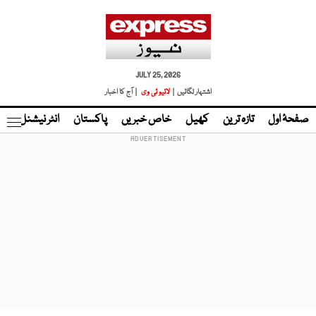
JULY 25, 2026
اشتہار لگائیں |
لائیو ٹی وی
| آج کا اخبار
صفحۂ اول
تازہ ترین
کھیل
خاص خبریں
پاکستان
انٹر نیشنل
ٹا