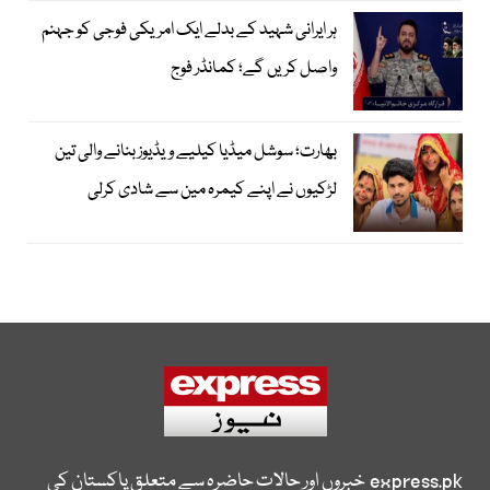
ہر ایرانی شہید کے بدلے ایک امریکی فوجی کو جہنم
واصل کریں گے؛ کمانڈر فوج
بھارت؛ سوشل میڈیا کیلیے ویڈیوز بنانے والی تین
لڑکیوں نے اپنے کیمرہ مین سے شادی کرلی
express.pk
خبروں اور حالات حاضرہ سے متعلق پاکستان کی