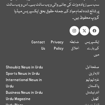
سب سے زیادہ وزٹ کی جانے والی ویب سائٹ ہے۔ اس ویب سائٹ
پر شائع شدہ تمام مواد کے جملہ حقوق بحق ایکسپریس میڈیا
گروپ محفوظ ہیں۔
ایکسپریس
ضابطہ
Privacy
Contact
کے بارے
اخلاق
Policy
Us
میں
صفحۂ اول
Showbiz News in Urdu
تازہ ترین
Sports News in Urdu
غزہ لہو لہو
International News in
پاکستان
Urdu
انٹر نیشنل
Business News in Urdu
کھیل
Urdu Magazine