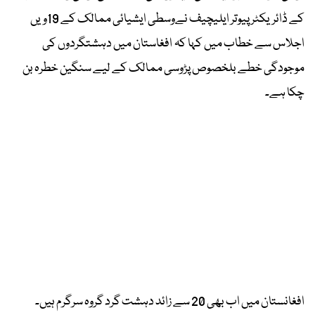
کے ڈائریکٹر پیوتر ایلیچیف نےوسطی ایشیائی ممالک کے 19ویں
اجلاس سے خطاب میں کہا کہ افغاستان میں دہشتگردوں کی
موجودگی خطے بلخصوص پڑوسی ممالک کے لیے سنگین خطرہ بن
چکا ہے۔
افغانستان میں اب بھی 20 سے زائد دہشت گرد گروہ سرگرم ہیں۔