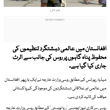
(فوٹو: فائل)
افغانستان میں عالمی دہشتگرد تنظیموں کی
محفوظ پناہ گاہوں پر روس کی جانب سے الرٹ
جاری کیا گیا ہے۔
میڈیا رپورٹس کے مطابق روسی وزارت خارجہ نےایک بار پھر افغانستان
میں عالمی اور علاقائی دہشتگردوں کی موجودگی کےپاکستانی
موقف کی تائیدکردی ہے۔
روسی سرکاری نیوز ایجنسی 'ریا نووستی' کے مطابق روسی وزارتِ خارجہ