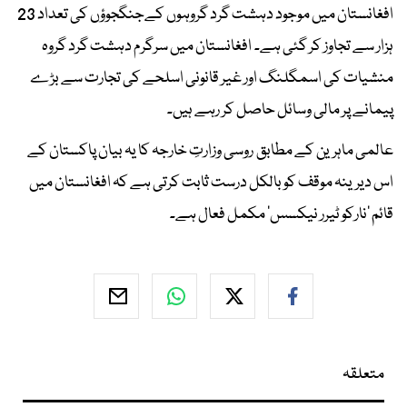
افغانستان میں موجود دہشت گرد گروہوں کےجنگجوؤں کی تعداد 23
ہزار سے تجاوز کر گئی ہے۔ افغانستان میں سرگرم دہشت گرد گروہ
منشیات کی اسمگلنگ اور غیر قانونی اسلحے کی تجارت سے بڑے
پیمانے پر مالی وسائل حاصل کر رہے ہیں۔
عالمی ماہرین کے مطابق روسی وزارتِ خارجہ کا یہ بیان پاکستان کے
اس دیرینہ موقف کو بالکل درست ثابت کرتی ہے کہ افغانستان میں
قائم 'نارکو ٹیرر نیکسس' مکمل فعال ہے۔
متعلقہ