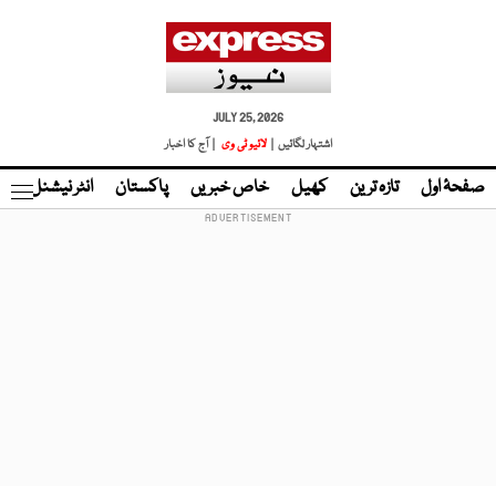
JULY 25, 2026
اشتہار لگائیں |
لائیو ٹی وی
| آج کا اخبار
صفحۂ اول
تازہ ترین
کھیل
خاص خبریں
پاکستان
انٹر نیشنل
ٹا