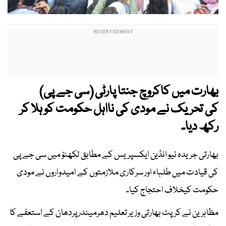
بھارت میں کاکروچ جنتا پارٹی (سی جے پی)
کی تحریک نے مودی کی نااہل حکومت کو ہلا کر
رکھ دیا۔
بھارتی جریدہ نیو انڈین ایکسپریس کے مطابق لکھنؤ میں سی جے پی
کی قیادت میں طلباء اور سرکاری ملازمتوں کے امیدواروں نے مودی
حکومت کیخلاف احتجاج کیا۔
مظاہرین نے کرپٹ بھارتی وزیر تعلیم دھرمیندر پردھان کے استعفے کا