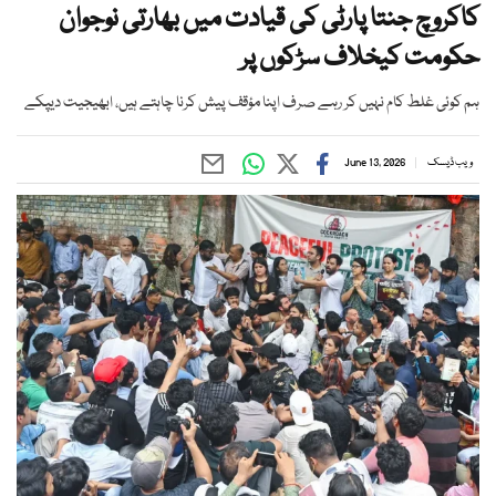
کاکروچ جنتا پارٹی کی قیادت میں بھارتی نوجوان
حکومت کیخلاف سڑکوں پر
ہم کوئی غلط کام نہیں کر رہے صرف اپنا مؤقف پیش کرنا چاہتے ہیں، ابھیجیت دیپکے
ویب ڈیسک
June 13, 2026