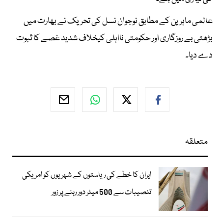
عالمی ماہرین کے مطابق نوجوان نسل کی تحریک نے بھارت میں
بڑھتی بے روزگاری اور حکومتی نااہلی کیخلاف شدید غصے کا ثبوت
دے دیا۔
متعلقہ
ایران کا خطے کی ریاستوں کے شہریوں کو امریکی
تنصیبات سے 500 میٹر دور رہنے پر زور