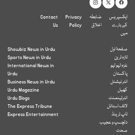
ایکسپریس
ضابطہ
Privacy
Contact
کے بارے
اخلاق
Policy
Us
میں
صفحۂ اول
Showbiz News in Urdu
تازہ ترین
Sports News in Urdu
غزہ لہو لہو
International News in
پاکستان
Urdu
انٹر نیشنل
Business News in Urdu
کھیل
Urdu Magazine
انٹرٹینمنٹ
Urdu Blogs
لائف اسٹائل
The Express Tribune
ٹاپ ٹرینڈ
Express Entertainment
دلچسپ و عجیب
صحت