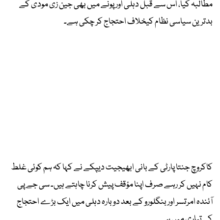
مطالبہ کیا، اس سے قبل دہلی اور پونے میں بھی جین زی مودی کے
بدترین سیاسی نظام کیخلاف احتجاج کر چکی ہے۔
کاکروچ جنتا پارٹی کے بانی ابھیجیت دیپکے نے کہا کہ ہم کوئی غلط
کام نہیں کر رہے صرف اپنا مؤقف پیش کرنا چاہتے ہیں۔ سی جے پی
آئندہ امرتسر اور بنگلورو کے بعد دوبارہ دہلی میں ایک بڑے احتجاج
کی تیاری میں ہے۔