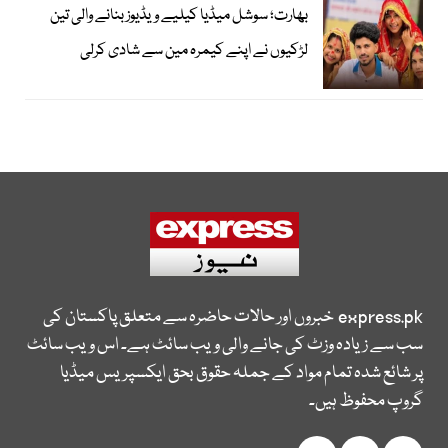
بھارت؛ سوشل میڈیا کیلیے ویڈیوز بنانے والی تین
لڑکیوں نے اپنے کیمرہ مین سے شادی کرلی
express.pk
خبروں اور حالات حاضرہ سے متعلق پاکستان کی
سب سے زیادہ وزٹ کی جانے والی ویب سائٹ ہے۔ اس ویب سائٹ
پر شائع شدہ تمام مواد کے جملہ حقوق بحق ایکسپریس میڈیا
گروپ محفوظ ہیں۔