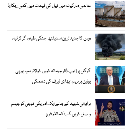
عالمی مارکیٹ میں تیل کی قیمت میں کمی ریکارڈ
روس کا جدید ترین اسٹیلتھ جنگی طیارہ گر کر تباہ
گوگل پر 1 ارب ڈالر جرمانہ کیوں کیا؟ ٹرمپ یورپی
یونین پر برہم؛ بھاری ٹیرف کی دھمکی
ہر ایرانی شہید کے بدلے ایک امریکی فوجی کو جہنم
واصل کریں گے؛ کمانڈر فوج