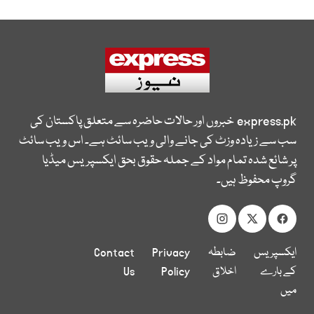
express.pk
خبروں اور حالات حاضرہ سے متعلق پاکستان کی
سب سے زیادہ وزٹ کی جانے والی ویب سائٹ ہے۔ اس ویب سائٹ
پر شائع شدہ تمام مواد کے جملہ حقوق بحق ایکسپریس میڈیا
گروپ محفوظ ہیں۔
ایکسپریس
ضابطہ
Privacy
Contact
کے بارے
اخلاق
Policy
Us
میں