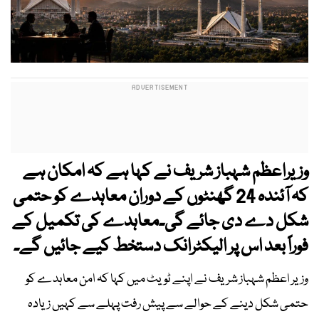
وزیراعظم شہباز شریف نے کہا ہے کہ امکان ہے
کہ آئندہ 24 گھنٹوں کے دوران معاہدے کو حتمی
شکل دے دی جائے گی۔معاہدے کی تکمیل کے
فوراً بعد اس پر الیکٹرانک دستخط کیے جائیں گے۔
وزیر اعظم شہباز شریف نے اپنے ٹویٹ میں کہا کہ امن معاہدے کو
حتمی شکل دینے کے حوالے سے پیش رفت پہلے سے کہیں زیادہ