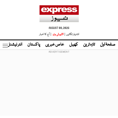
AUGUST 09, 2026
اشتہار لگائیں |
لائیو ٹی وی
| آج کا اخبار
صفحۂ اول
تازہ ترین
کھیل
خاص خبریں
پاکستان
انٹر نیشنل
ٹا