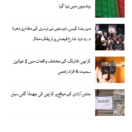
روشنیوں میں نہا گیا
میر رضا کیس، دوستوں نے نرسری کے مقام پر دھرنا
دے دیا، شارع فیصل پر ٹریفک متاثر
کراچی: فائرنگ کے مختلف واقعات میں 2 خواتین
سمیت 4 افراد زخمی
جشن آزادی کے موقع پر کراچی کی جھنڈا گلی سیل