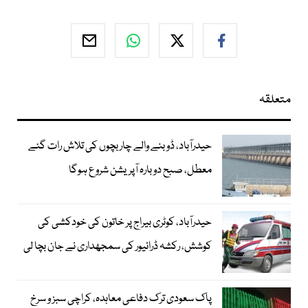
متعلقہ
حیدرآباد، ڈوبنے والے چار بچوں کی تلاش رات گئے
معطل، صبح دوبارہ آپریشن شروع ہوگا
حیدرآباد، کوٹری بیراج پر خاتون کی خودکشی کی
کوشش، رکشہ ڈرائیور کی سمجھداری نے جان بچا لی
پاک سعودی ترک دفاعی معاہدہ، کراچی سبز و سرخ