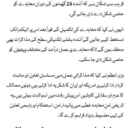
قریب ہےامکان ہے کہ آئندہ 24 گھنٹوں کے دوران معاہدے کو
حتمی شکل دے دی جائے گی۔
انہوں نے کہا کہ معاہدے کی تکمیل کے فوراً بعد اس پر الیکٹرانک
دستخط کیے جائیں گےآئندہ ہفتے تکنیکی سطح کے مذاکرات بھی
منعقد ہوں گے تاکہ معاہدے پر عمل درآمد کے مختلف پہلوؤں کو
حتمی شکل دی جا سکے۔
وزہر اعظم نے کہا کہ مذاکراتی عمل میں مسلسل تعاون اور مثبت
کردار ادا کرنے پر امریکہ اور ایران کا شکریہ ادا کرتے ہیں دونوں ممالک
کا عزم اور سفارتی کاوشیں اس پیش رفت میں اہم ثابت ہوئی ہیں۔یہ
تاریخی امن معاہدہ خطے میں پائیدار امن، استحکام اور باہمی تعاون
کے لیے مضبوط بنیاد فراہم کرے گا۔