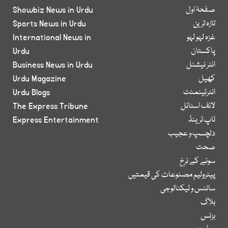
صفحۂ اول
Showbiz News in Urdu
تازہ ترین
Sports News in Urdu
غزہ لہو لہو
International News in
پاکستان
Urdu
انٹر نیشنل
Business News in Urdu
کھیل
Urdu Magazine
انٹرٹینمنٹ
Urdu Blogs
لائف اسٹائل
The Express Tribune
ٹاپ ٹرینڈ
Express Entertainment
دلچسپ و عجیب
صحت
سونے کے نرخ
پیٹرولیم مصنوعات کی قیمتیں
سائنس و ٹیکنالوجی
بلاگ
بزنس