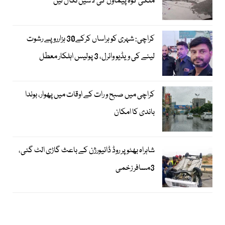
ملکی کوہ پیماؤں کی لاشیں نکال لیں
کراچی: شہری کو ہراساں کرکے30 ہزارروپے رشوت
لینے کی ویڈیو وائرل، 3 پولیس اہلکار معطل
کراچی میں صبح و رات کے اوقات میں پھوار، بوندا
باندی کا امکان
شاہراہ بھٹو پر روڈ ڈائیورژن کے باعث گاڑی الٹ گئی،
3مسافر زخمی