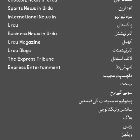
صفحۂ اول
Showbiz News in Urdu
تازہ ترین
Sports News in Urdu
غزہ لہو لہو
International News in
پاکستان
Urdu
انٹر نیشنل
Business News in Urdu
کھیل
Urdu Magazine
انٹرٹینمنٹ
Urdu Blogs
لائف اسٹائل
The Express Tribune
ٹاپ ٹرینڈ
Express Entertainment
دلچسپ و عجیب
صحت
سونے کے نرخ
پیٹرولیم مصنوعات کی قیمتیں
سائنس و ٹیکنالوجی
بلاگ
بزنس
ویڈیوز