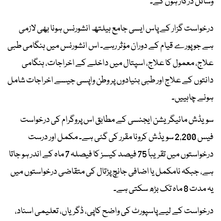
وسائل درکار ہوں گے۔
درخواست گزار کے پاس ایسی جامع ہیلتھ انشورنس ہونا بھی لازمی
ہے جو پورے قیام کے دوران مؤثر رہے۔ اس انشورنس میں ہنگامی طبی
علاج، معمول کا علاج، اسپتال میں داخلے کے اخراجات، ہنگامی
دانتوں کے علاج اور طبی بنیادوں پر وطن واپسی جیسے اخراجات شامل
ہونے چاہییں۔
سویڈش مائیگریشن ایجنسی کے مطابق اس پروگرام کی درخواست
فیس 2,200 سویڈش کرونا مقرر کی گئی ہے۔ مکمل اور درست
درخواستوں میں تقریباً 75 فیصد کیسز کا فیصلہ 7 ماہ کے اندر ہو جاتا
ہے، جبکہ نامکمل یا اضافی جانچ پڑتال کی متقاضی درخواستوں میں
یہ مدت 8 ماہ تک بڑھ سکتی ہے۔
درخواست کے لیے پاسپورٹ کی واضح کاپی، ڈگریاں، تعلیمی اسناد،