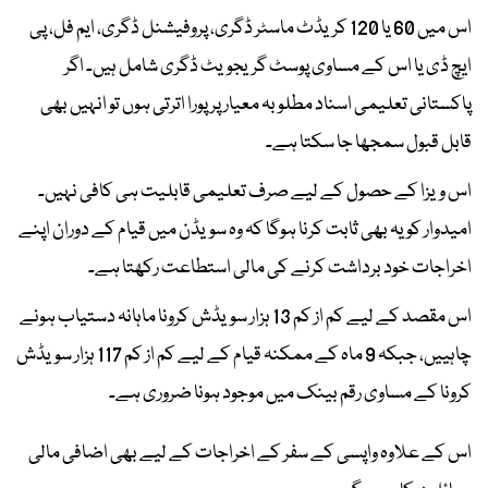
اس میں 60 یا 120 کریڈٹ ماسٹر ڈگری، پروفیشنل ڈگری، ایم فل، پی
ایچ ڈی یا اس کے مساوی پوسٹ گریجویٹ ڈگری شامل ہیں۔ اگر
پاکستانی تعلیمی اسناد مطلوبہ معیار پر پورا اترتی ہوں تو انہیں بھی
قابل قبول سمجھا جا سکتا ہے۔
اس ویزا کے حصول کے لیے صرف تعلیمی قابلیت ہی کافی نہیں۔
امیدوار کو یہ بھی ثابت کرنا ہوگا کہ وہ سویڈن میں قیام کے دوران اپنے
اخراجات خود برداشت کرنے کی مالی استطاعت رکھتا ہے۔
اس مقصد کے لیے کم از کم 13 ہزار سویڈش کرونا ماہانہ دستیاب ہونے
چاہییں، جبکہ 9 ماہ کے ممکنہ قیام کے لیے کم از کم 117 ہزار سویڈش
کرونا کے مساوی رقم بینک میں موجود ہونا ضروری ہے۔
اس کے علاوہ واپسی کے سفر کے اخراجات کے لیے بھی اضافی مالی