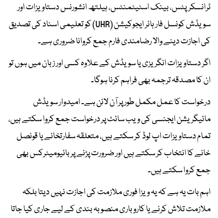
ٹرانسکرپٹس، بینک اسٹیٹمنٹس، ہیلتھ انشورنس دستاویزات اور
سویڈش کونسل فار ہائر ایجوکیشن (UHR) کو تعلیمی اسناد کی تصدیق
کی اجازت دینے والا رضامندی فارم جمع کروانا ضروری ہے۔
اگر دستاویزات انگریزی یا سویڈش کے علاوہ کسی اور زبان میں ہوں تو
ان کا مصدقہ ترجمہ بھی فراہم کرنا ہوگا۔
درخواست کا عمل مکمل طور پر آن لائن ہے۔ امیدوار سویڈش
مائیگریشن ایجنسی کی ویب سائٹ پر درخواست جمع کروا سکتے ہیں،
تمام دستاویزات اپ لوڈ کر سکتے ہیں، متعلقہ سفارتخانے یا قونصل
خانے کا انتخاب کر سکتے ہیں اور ضرورت پڑنے پر بائیومیٹرکس بھی
جمع کروا سکتے ہیں۔
اہم بات یہ ہے کہ یہ ویزا فوری ملازمت کی اجازت نہیں دیتا بلکہ
ملازمت تلاش کرنے یا کاروباری منصوبہ بندی کے لیے جاری کیا جاتا