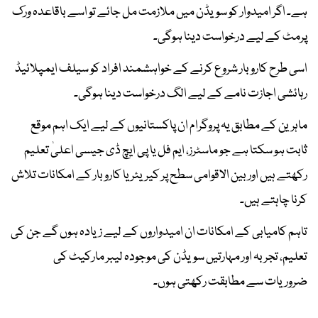
ہے۔ اگر امیدوار کو سویڈن میں ملازمت مل جائے تو اسے باقاعدہ ورک
پرمٹ کے لیے درخواست دینا ہوگی۔
اسی طرح کاروبار شروع کرنے کے خواہشمند افراد کو سیلف ایمپلائیڈ
رہائشی اجازت نامے کے لیے الگ درخواست دینا ہوگی۔
ماہرین کے مطابق یہ پروگرام ان پاکستانیوں کے لیے ایک اہم موقع
ثابت ہو سکتا ہے جو ماسٹرز، ایم فل یا پی ایچ ڈی جیسی اعلیٰ تعلیم
رکھتے ہیں اور بین الاقوامی سطح پر کیریئر یا کاروبار کے امکانات تلاش
کرنا چاہتے ہیں۔
تاہم کامیابی کے امکانات ان امیدواروں کے لیے زیادہ ہوں گے جن کی
تعلیم، تجربہ اور مہارتیں سویڈن کی موجودہ لیبر مارکیٹ کی
ضروریات سے مطابقت رکھتی ہوں۔