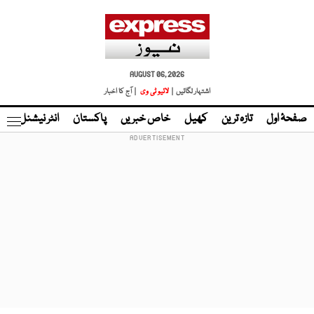
AUGUST 06, 2026
اشتہار لگائیں |
لائیو ٹی وی
| آج کا اخبار
صفحۂ اول
تازہ ترین
کھیل
خاص خبریں
پاکستان
انٹر نیشنل
ٹا