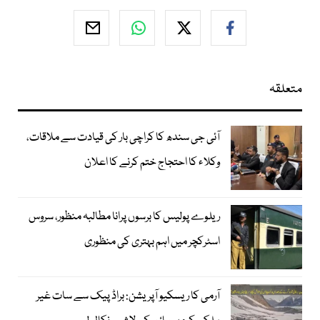
متعلقہ
آئی جی سندھ کا کراچی بار کی قیادت سے ملاقات،
وکلاء کا احتجاج ختم کرنے کا اعلان
ریلوے پولیس کا برسوں پرانا مطالبہ منظور، سروس
اسٹرکچر میں اہم بہتری کی منظوری
آرمی کا ریسکیو آپریشن: براڈ پیک سے سات غیر