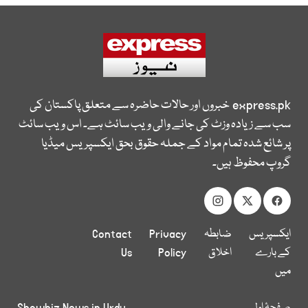
express.pk
خبروں اور حالات حاضرہ سے متعلق پاکستان کی
سب سے زیادہ وزٹ کی جانے والی ویب سائٹ ہے۔ اس ویب سائٹ
پر شائع شدہ تمام مواد کے جملہ حقوق بحق ایکسپریس میڈیا
گروپ محفوظ ہیں۔
ایکسپریس
ضابطہ
Privacy
Contact
کے بارے
اخلاق
Policy
Us
میں