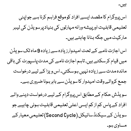
ہیں۔
اس پروگرام کا مقصد ایسے افراد کو موقع فراہم کرنا ہے جو اپنی
تعلیمی قابلیت اور پیشہ ورانہ مہارتوں کی بنیاد پر سویڈن کی لیبر
مارکیٹ میں جگہ بنانا چاہتے ہیں۔
اس اجازت نامے کے تحت امیدوار زیادہ سے زیادہ 9 ماہ تک سویڈن
میں قیام کر سکتے ہیں، تاہم اجازت نامے کی مدت پاسپورٹ کی باقی
ماندہ مدت سے زیادہ نہیں ہو سکتی۔ اس ویزا کے لیے درخواست
جمع کرواتے وقت امیدوار کا سویڈن سے باہر ہونا ضروری ہے۔
سویڈش حکام کے مطابق اس پروگرام کے لیے درخواست دینے والے
افراد کے پاس کم از کم ایسی اعلیٰ تعلیمی قابلیت ہونی چاہیے جو
سویڈن کے سیکنڈ سائیکل (Second Cycle) تعلیمی معیار کے
مساوی ہو۔