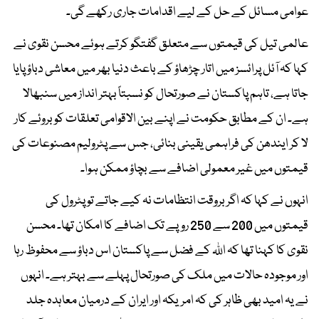
عوامی مسائل کے حل کے لیے اقدامات جاری رکھے گی۔
عالمی تیل کی قیمتوں سے متعلق گفتگو کرتے ہوئے محسن نقوی نے
کہا کہ آئل پرائسز میں اتار چڑھاؤ کے باعث دنیا بھر میں معاشی دباؤ پایا
جاتا ہے، تاہم پاکستان نے صورتحال کو نسبتاً بہتر انداز میں سنبھالا
ہے۔ ان کے مطابق حکومت نے اپنے بین الاقوامی تعلقات کو بروئے کار
لا کر ایندھن کی فراہمی یقینی بنائی، جس سے پٹرولیم مصنوعات کی
قیمتوں میں غیر معمولی اضافے سے بچاؤ ممکن ہوا۔
انہوں نے کہا کہ اگر بروقت انتظامات نہ کیے جاتے تو پٹرول کی
قیمتوں میں 200 سے 250 روپے تک اضافے کا امکان تھا۔ محسن
نقوی کا کہنا تھا کہ اللہ کے فضل سے پاکستان اس دباؤ سے محفوظ رہا
اور موجودہ حالات میں ملک کی صورتحال پہلے سے بہتر ہے۔ انہوں
نے یہ امید بھی ظاہر کی کہ امریکہ اور ایران کے درمیان معاہدہ جلد