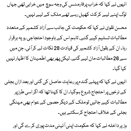
انہوں نے کہا کہ خراب پرفارمنسں کی وجہ سوچ میں خرابی تھی جہاں
لوگ اپنے لیے کرکٹ کھیل رہے تھے ملک کے لیے نہیں۔
محسن نقوی نے کہا کہ حکومت کی جانب سے آزاد کشمیر کے متعدد
مطالبات تسلیم کیے گئے، تاہم اس کے باوجود احتجاجی رویہ برقرار
رہا۔ ان کے بقول آزاد کشمیر کی قیادت 28 نکات لے کر آئی، جن میں
سے 26 مطالبات مان لیے گئے، لیکن پھر بھی اطمینان کا اظہار نہیں
کیا گیا۔
انہوں نے کہا کہ پہلے گندم پر رعایت حاصل کی گئی اور بعد ازاں بجلی
کے نرخوں پر احتجاج شروع ہوگیا۔ ان کا کہنا تھا کہ اگر اسی طرز پر
مطالبات کیے جائیں تو ملک کے دیگر حصوں کے عوام بھی مہنگی
بجلی کے خلاف احتجاج کر سکتے ہیں۔
وزیر داخلہ نے کہا کہ حکومت اپنی آئینی مدت پوری کرے گی اور