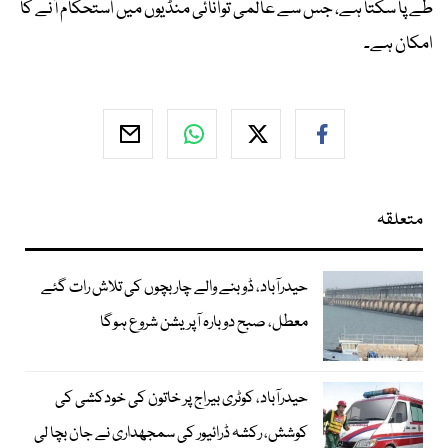
طے پا سکتا ہے، جس سے عالمی توانائی منڈیوں میں استحکام آنے کا
امکان ہے۔
متعلقہ
حیدرآباد، ڈوبنے والے چار بچوں کی تلاش رات گئے
معطل، صبح دوبارہ آپریشن شروع ہوگا
حیدرآباد، کوٹری بیراج پر خاتون کی خودکشی کی
کوشش، رکشہ ڈرائیور کی سمجھداری نے جان بچا لی