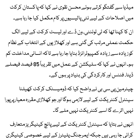
میڈیا سے گفتگو کرتے ہوئے محسن نقوی نے کہا کہ پاکستان کرکٹ
میں اصلاحات کے لیے نئی پالیسیوں پر کام مکمل کیا جا رہا ہے۔
ان کا کہنا تھا کہ ٹی ٹوئنٹی، ون ڈے اور ٹیسٹ کرکٹ کے لیے الگ
حکمت عملی مرتب کی گئی ہے اور کھلاڑیوں کے انتخاب کے نظام
کو زیادہ سے زیادہ کمپیوٹرائزڈ بنایا جا رہا ہے تاکہ انسانی مداخلت کم
ہو۔ انہوں نے کہا کہ سلیکشن کے عمل میں تقریباً 85 فیصد فیصلے
ڈیٹا، فٹنس اور کارکردگی کی بنیاد پر ہوں گے۔
چیئرمین پی سی بی نے واضح کیا کہ ڈومیسٹک کرکٹ کھیلنا
سینٹرل کنٹریکٹ کے لیے لازمی ہوگا اور جو کھلاڑی مقررہ معیار پر پورا
نہیں اترے گا اسے کنٹریکٹ نہیں ملے گا۔
انہوں نے بتایا کہ سینٹرل کنٹریکٹ کے لیے پانچ کیٹیگریز متعارف
کرائی جا رہی ہیں جبکہ ایمرجنگ پلیئرز کے لیے خصوصی کیٹیگری