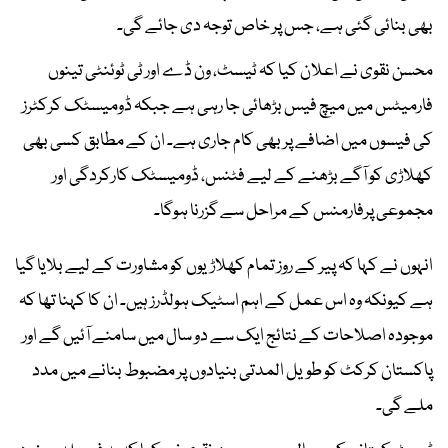
بھی بنائی گئی ہے، جس پر خاص توجہ دی جائے گی۔
محسن نقوی نے اعلان کیا کہ ٹیسٹ، ون ڈے اور ٹی ٹوئنٹی تینوں
فارمیٹس میں میچ فیس بڑھائی جا رہی ہے جبکہ ڈومیسٹک کرکٹرز
کی فیسوں میں اضافے پر بھی کام جاری ہے۔ ان کے مطابق کسی بھی
کھلاڑی کو آگے بڑھنے کے لیے فٹنس، ڈومیسٹک کارکردگی اور
مجموعی پرفارمنس کے مراحل سے گزرنا ہوگا۔
انہوں نے کہا کہ پیر کے روز تمام کھلاڑیوں کو مشاورت کے لیے بلایا گیا
ہے کیونکہ وہ اس عمل کے اہم اسٹیک ہولڈرز ہیں۔ ان کا کہنا تھا کہ
موجودہ اصلاحات کے نتائج ایک سے دو سال میں سامنے آئیں گے اور
پاکستان کرکٹ کو طویل المدتی بنیادوں پر مضبوط بنانے میں مدد
ملے گی۔