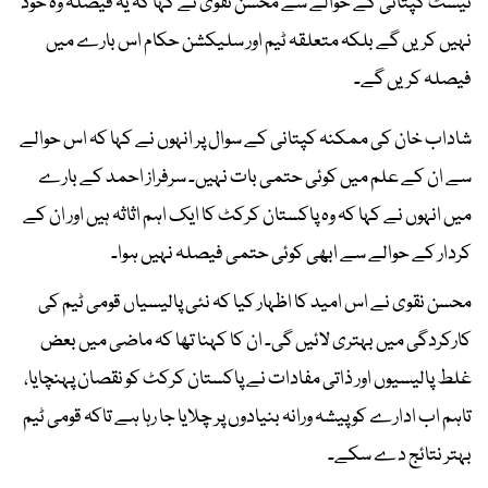
ٹیسٹ کپتانی کے حوالے سے محسن نقوی نے کہا کہ یہ فیصلہ وہ خود
نہیں کریں گے بلکہ متعلقہ ٹیم اور سلیکشن حکام اس بارے میں
فیصلہ کریں گے۔
شاداب خان کی ممکنہ کپتانی کے سوال پر انہوں نے کہا کہ اس حوالے
سے ان کے علم میں کوئی حتمی بات نہیں۔ سرفراز احمد کے بارے
میں انہوں نے کہا کہ وہ پاکستان کرکٹ کا ایک اہم اثاثہ ہیں اور ان کے
کردار کے حوالے سے ابھی کوئی حتمی فیصلہ نہیں ہوا۔
محسن نقوی نے اس امید کا اظہار کیا کہ نئی پالیسیاں قومی ٹیم کی
کارکردگی میں بہتری لائیں گی۔ ان کا کہنا تھا کہ ماضی میں بعض
غلط پالیسیوں اور ذاتی مفادات نے پاکستان کرکٹ کو نقصان پہنچایا،
تاہم اب ادارے کو پیشہ ورانہ بنیادوں پر چلایا جا رہا ہے تاکہ قومی ٹیم
بہتر نتائج دے سکے۔