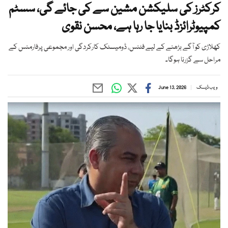
کرکٹرز کی سلیکشن مشین سے کی جائے گی، سسٹم
کمپیوٹرائزڈ بنایا جا رہا ہے، محسن نقوی
کھلاڑی کو آگے بڑھنے کے لیے فٹنس، ڈومیسٹک کارکردگی اور مجموعی پرفارمنس کے
مراحل سے گزرنا ہوگا۔
ویب ڈیسک
June 13, 2026