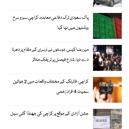
پاک سعودی ترک دفاعی معاہدہ، کراچی سبز و سرخ
روشنیوں میں نہا گیا
میر رضا کیس، دوستوں نے نرسری کے مقام پر دھرنا
دے دیا، شارع فیصل پر ٹریفک متاثر
کراچی: فائرنگ کے مختلف واقعات میں 2 خواتین
سمیت 4 افراد زخمی
جشن آزادی کے موقع پر کراچی کی جھنڈا گلی سیل