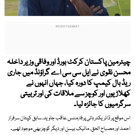
چیئرمین پاکستان کرکٹ بورڈ اور وفاقی وزیر داخلہ
محسن نقوی نے ایل سی سی اے گراؤنڈ میں جاری
ریڈ بال کیمپ کا دورہ کیا، جہاں انہوں نے
کھلاڑیوں اور کوچز سے ملاقات کی اور تربیتی
سرگرمیوں کا جائزہ لیا۔
اس موقع پر ڈائریکٹر ہائی پرفارمنس عاقب جاوید، سابق کپتان سرفراز
احمد اور مصباح الحق، مائیک ہیسن اور دیگر کوچز بھی موجود تھے۔