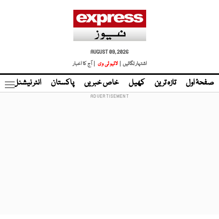
AUGUST 09, 2026
اشتہار لگائیں |
لائیو ٹی وی
| آج کا اخبار
صفحۂ اول
تازہ ترین
کھیل
خاص خبریں
پاکستان
انٹر نیشنل
ٹا