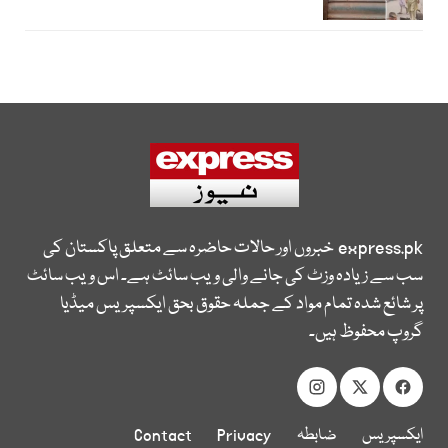
express.pk
خبروں اور حالات حاضرہ سے متعلق پاکستان کی
سب سے زیادہ وزٹ کی جانے والی ویب سائٹ ہے۔ اس ویب سائٹ
پر شائع شدہ تمام مواد کے جملہ حقوق بحق ایکسپریس میڈیا
گروپ محفوظ ہیں۔
ایکسپریس
ضابطہ
Privacy
Contact