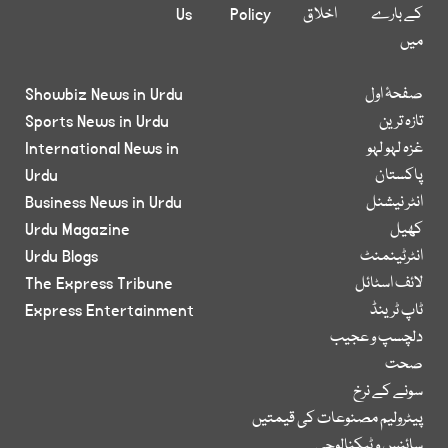
کے بارے
اخلاق
Policy
Us
میں
صفحۂ اول
Showbiz News in Urdu
تازہ ترین
Sports News in Urdu
غزہ لہو لہو
International News in
پاکستان
Urdu
انٹر نیشنل
Business News in Urdu
کھیل
Urdu Magazine
انٹرٹینمنٹ
Urdu Blogs
لائف اسٹائل
The Express Tribune
ٹاپ ٹرینڈ
Express Entertainment
دلچسپ و عجیب
صحت
سونے کے نرخ
پیٹرولیم مصنوعات کی قیمتیں
سائنس و ٹیکنالوجی