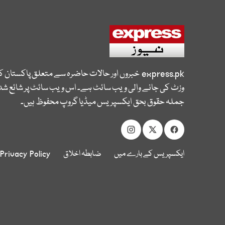
express.pk
خبروں اور حالات حاضرہ سے متعلق پاکستان 
وزٹ کی جانے والی ویب سائٹ ہے۔ اس ویب سائٹ پر شائع شدہ
جملہ حقوق بحق ایکسپریس میڈیا گروپ محفوظ ہیں۔
ایکسپریس کے بارے میں
ضابطہ اخلاق
Privacy Policy