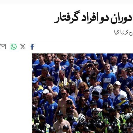
ران دو افراد گرفتار
 کر لیا گیا