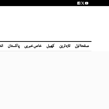
صفحۂ اول
تازہ ترین
کھیل
خاص خبریں
پاکستان
انٹ