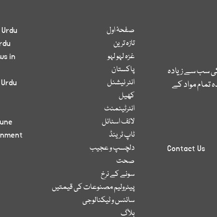
صفحۂ اول
 Urdu
تازہ ترین
rdu
غزہ لہو لہو
ws in
پاکستان
کی سب سے زیادہ
انٹر نیشنل
 Urdu
 تمام مواد کے
کھیل
انٹرٹینمنٹ
لائف اسٹائل
bune
ٹاپ ٹرینڈ
inment
دلچسپ و عجیب
Contact Us
صحت
سونے کے نرخ
پیٹرولیم مصنوعات کی قیمتیں
سائنس و ٹیکنالوجی
بلاگ