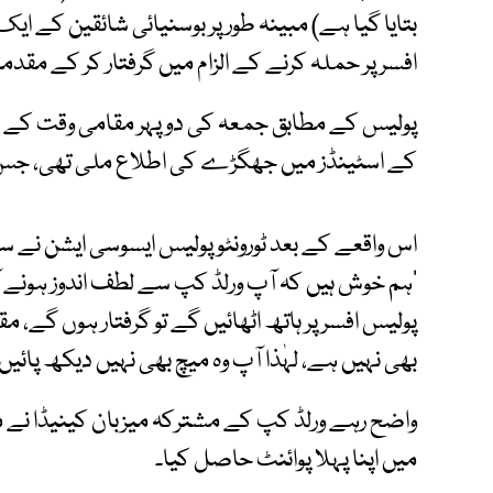
بتایا گیا ہے) مبینہ طور پر بوسنیائی شائقین کے ا
افسر پر حملہ کرنے کے الزام میں گرفتار کر کے مقدمہ 
کے اسٹینڈز میں جھگڑے کی اطلاع ملی تھی، جس کے ب
اس واقعے کے بعد ٹورونٹو پولیس ایسوسی ایشن نے سو
’ہم خوش ہیں کہ آپ ورلڈ کپ سے لطف اندوز ہونے آئ
پولیس افسر پر ہاتھ اٹھائیں گے تو گرفتار ہوں گے، 
بھی نہیں ہے، لہٰذا آپ وہ میچ بھی نہیں دیکھ پائ
میں اپنا پہلا پوائنٹ حاصل کیا۔