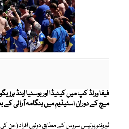
فیفا ورلڈ کپ میں کینیڈا
اور بوسنیا اینڈ ہرزیگو
میچ کے دوران اسٹیڈیم میں ہنگامہ آرائی کے بعد د