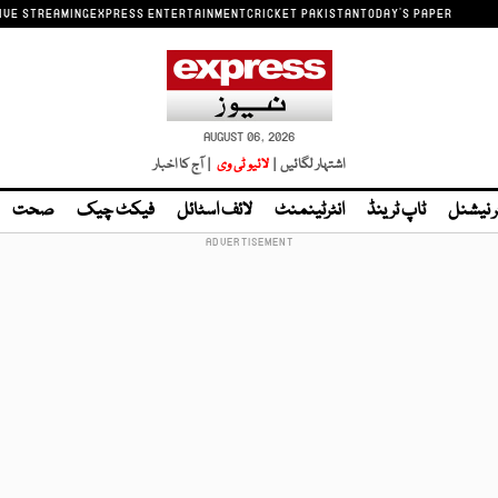
IVE STREAMING
EXPRESS ENTERTAINMENT
CRICKET PAKISTAN
TODAY'S PAPER
AUGUST 06, 2026
اشتہار لگائیں |
لائیو ٹی وی
| آج کا اخبار
ر نیشنل
ٹاپ ٹرینڈ
انٹرٹینمنٹ
لائف اسٹائل
فیکٹ چیک
صحت