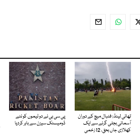
تھائی لینڈ: فٹبال میچ کے دوران
پی سی بی نے دو ٹیموں کو نئے
آسمانی بجلی گرنے سے ایک
ڈومیسٹک سیزن سے باہر کردیا
کھلاڑی جاں بحق، 12 زخمی