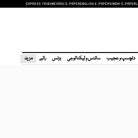
EXPRESS TRIBUNE
URDU E-PAPER
ENGLISH E-PAPER
SINDHI E-PAPER
L
دلچسپ و عجیب
سائنس و ٹیکنالوجی
بزنس
رائے
مزید