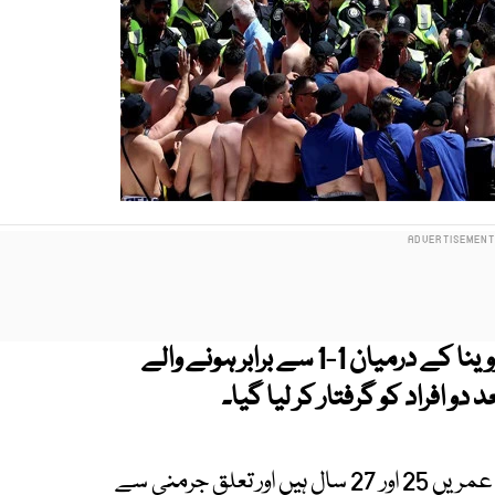
وینا
کے درمیان 1-1 سے برابر ہونے والے
و افراد کو گرفتار کر لیا گیا۔
ٹورونٹو پولیس سروس کے مطابق دونوں افراد (جن کی عمریں 25 اور 27 سال ہیں اور تعلق جرمنی سے