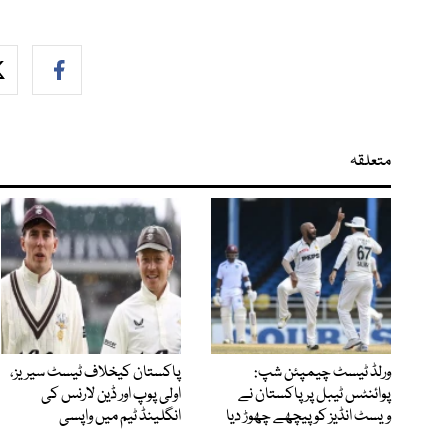
متعلقہ
ورلڈ ٹیسٹ چیمپئن شپ:
پاکستان کیخلاف ٹیسٹ سیریز،
پوائنٹس ٹیبل پر پاکستان نے
اولی پوپ اور ڈین لارنس کی
ویسٹ انڈیز کو پیچھے چھوڑ دیا
انگلینڈ ٹیم میں واپسی