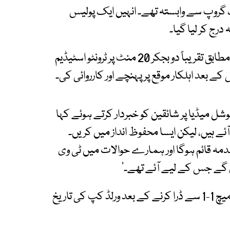
یک گروپ سے وابستہ تھے۔ انہیں ایک پولیس
درج کر لیا گیا۔
پولیس کے مطابق جمعہ کی دوپہر مقامی وقت کے مطابق تقریباً دو بجکر 20 منٹ پر ٹرونٹو اسٹیڈیم
عد اہلکار موقع پر پہنچے اور کارروائی کی۔
شل میڈیا پر شائقین کو خبردار کرتے ہوئے کہا
ے ہیں، لیکن ایسا محفوظ انداز میں کریں۔
مقدمہ قائم ہوگا اور ہمارے حوالات میں ٹی وی
یں گے جس کے لیے آئے تھے۔‘
واضح رہے ورلڈ کپ کے مشترکہ میزبان کینیڈا نے میچ 1-1 سے ڈرا کرنے کے بعد ورلڈ کپ کی تاریخ