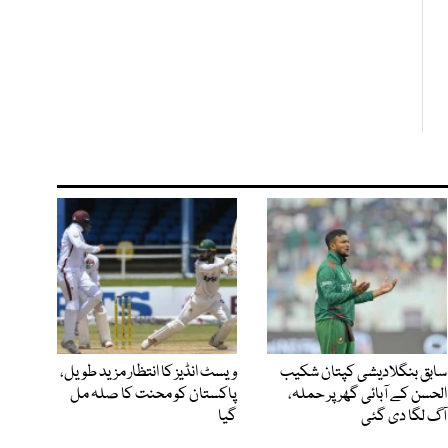
سابق بنگلادیشی کپتان شکیب
ویسٹ انڈیز کا انتظار مزید طویل،
الحسن کے آبائی گھر پر حملہ،
پاکستان کو محنت کا صلہ مل
آگ لگا دی گئی
گیا