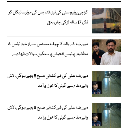
کراچی یونیورسٹی کی تیز رفتار بس کی موٹرسائیکل کو
ٹکر، 17 سالہ لڑکی جاں بحق
میر رضا کے والد کا چیف جسٹس سے از خود نوٹس کا
مطالبہ، پولیس تفتیش پر سنگین سوالات اٹھا دیے
میر رضا علی کی قبر کشائی صبح 9 بجے ہوگی، لاش
والے مقام سے گولی کا خول برآمد
میر رضا علی کی قبر کشائی صبح 9 بجے ہوگی، لاش
والے مقام سے گولی کا خول برآمد