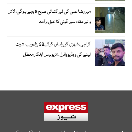
میر رضا علی کی قبر کشائی صبح 9 بجے ہوگی، لاش
والے مقام سے گولی کا خول برآمد
کراچی: شہری کو ہراساں کرکے30 ہزارروپے رشوت
لینے کی ویڈیو وائرل، 3 پولیس اہلکار معطل