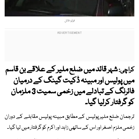
فوٹو: فائل
شہر قائد میں ضلع ملیر کے علاقے بن قاسم
کراچی:
میں پولیس اور مبینہ ڈکیت گینگ کے درمیان
فائرنگ کے تبادلے میں زخمی سمیت 3 ملزمان
کو گرفتار کرلیا گیا۔
ترجمان ضلع ملیر پولیس کے مطابق مبینہ پولیس مقابلے کے دوران
زخمی ملزم اصغر اور اس کے ساتھی زاہد اور اکرم کو گرفتار میں لیا گیا۔