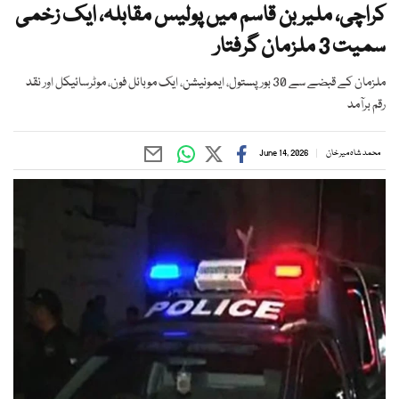
کراچی، ملیر بن قاسم میں پولیس مقابلہ، ایک زخمی
سمیت 3 ملزمان گرفتار
ملزمان کے قبضے سے 30 بور پستول، ایمونیشن، ایک موبائل فون، موٹرسائیکل اور نقد
رقم برآمد
محمد شاہ میر خان
June 14, 2026