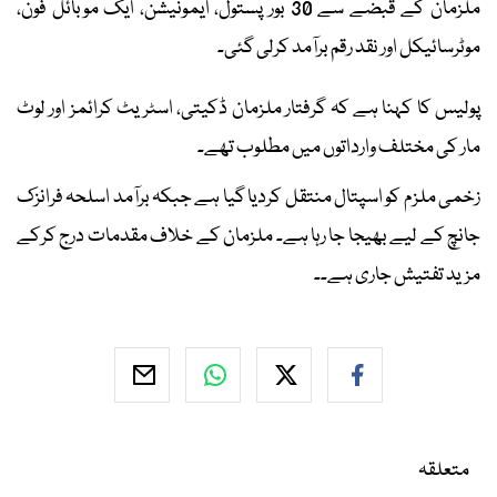
ملزمان کے قبضے سے 30 بور پستول، ایمونیشن، ایک موبائل فون،
موٹرسائیکل اور نقد رقم برآمد کرلی گئی۔
پولیس کا کہنا ہے کہ گرفتار ملزمان ڈکیتی، اسٹریٹ کرائمز اور لوٹ
مار کی مختلف وارداتوں میں مطلوب تھے۔
زخمی ملزم کو اسپتال منتقل کردیا گیا ہے جبکہ برآمد اسلحہ فرانزک
جانچ کے لیے بھیجا جا رہا ہے۔ ملزمان کے خلاف مقدمات درج کرکے
مزید تفتیش جاری ہے۔۔
متعلقہ