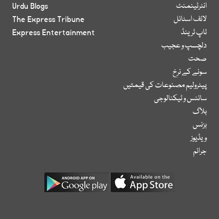
انٹرٹینمنٹ
Urdu Blogs
لائف اسٹائل
The Express Tribune
ٹاپ ٹرینڈ
Express Entertainment
دلچسپ و عجیب
صحت
سونے کے نرخ
پیٹرولیم مصنوعات کی قیمتیں
سائنس و ٹیکنالوجی
بلاگ
بزنس
ویڈیوز
جرائم