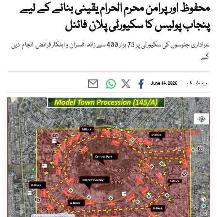
محفوظ اور پرامن محرم الحرام یقینی بنانے کے لیے
پنجاب پولیس کا سکیورٹی پلان فائنل
عزاداری جلوسوں کی سکیورٹی پر 73 ہزار 400 سے زائد افسران و اہلکار فرائض انجام دیں
گے
ویب ڈیسک
June 14, 2026