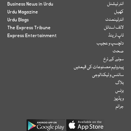
انٹر نیشنل
Business News in Urdu
کھیل
Urdu Magazine
انٹرٹینمنٹ
Urdu Blogs
لائف اسٹائل
The Express Tribune
ٹاپ ٹرینڈ
Express Entertainment
دلچسپ و عجیب
صحت
سونے کے نرخ
پیٹرولیم مصنوعات کی قیمتیں
سائنس و ٹیکنالوجی
بلاگ
بزنس
ویڈیوز
جرائم