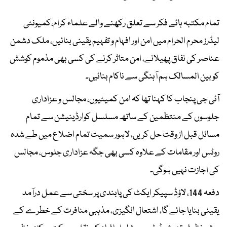
تمام مکتبہ ہائے فکر سے تعلق رکھنے والے علماء کرام،کمیونٹی
لیڈرز محرم الحرام میں امن اور افہام و تفہیم یقینی بنائیں، ملک دشمن
عناصر کی نفاق پھیلانے، امن متاثر کرنے کی کسی بھی مذموم کوشش
کو بین المسالک ہم آہنگی سے ناکام بنائیں۔
آئی جی پنجاب کا کہنا تھا کہ امن کمیٹیوں، مجالس و عزاداری
جلوسوں کے منتظمین کے ساتھ مسلسل کوارڈینیشن سے تمام
مسائل قبل از وقت حل کریں، لاہور سمیت تمام اضلاع میں طے شدہ
روٹس اور مقامات کے علاوہ کسی بھی جگہ عزاداری جلوس، مجالس
کی اجازت نہیں ہوگی۔
دفعہ 144، لاؤڈ سپیکر ایکٹ کی پابندی پر سختی سے عمل درآمد
یقینی بنایا جائے گا، اشتعال انگیزی، مذہبی منافرت کے خطرے کے