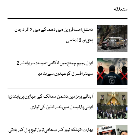
متعلقہ
دمشق؛ مسافر وین میں دھماکے میں 2 افراد جاں
بحق اور 13 زخمی
ایران رجیم چینج میں ناکامی؛ موساد سربراہ نے 2
سینئر افسران کو عہدوں سے ہٹا دیا
آبنائے ہرمز میں دشمن ممالک کے جہازوں پر پابندی؛
ایرانی پارلیمان میں نئے قانون کی تیاری
بھارت؛ تہلکہ نیوز کے صحافی ترون تیج پال کو زیادتی