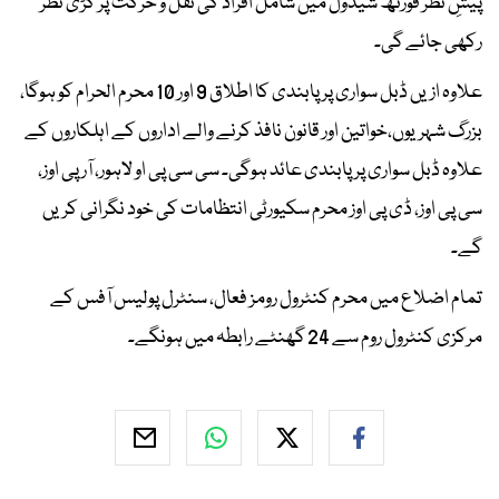
پیشِ نظر فورتھ شیڈول میں شامل افراد کی نقل و حرکت پر کڑی نظر
رکھی جائے گی۔
علاوہ ازیں ڈبل سواری پر پابندی کا اطلاق 9 اور 10 محرم الحرام کو ہوگا،
بزرگ شہریوں،خواتین اور قانون نافذ کرنے والے اداروں کے اہلکاروں کے
علاوہ ڈبل سواری پر پابندی عائد ہوگی۔ سی سی پی او لاہور، آر پی اوز،
سی پی اوز، ڈی پی اوز محرم سکیورٹی انتظامات کی خود نگرانی کریں
گے۔
تمام اضلاع میں محرم کنٹرول رومز فعال، سنٹرل پولیس آفس کے
مرکزی کنٹرول روم سے 24 گھنٹے رابطہ میں ہونگے۔