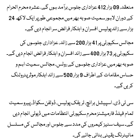
منعقد، 09 ہزار 412 عزاداری جلوس برآمد ہوں گے، عشرہ محرم الحرام
کے دوران لاہور سمیت صوبہ بھر میں مجموعی طور پر ایک لاکھ 24
ہزار سے زائد پولیس افسران و اہلکار فرائض سر انجام دیں گے۔
مجالس سکیورٹی پر 41 ہزار 200 سے زائد، عزاداری جلوسوں کی
سکیورٹی پر 73 ہزار 400 سے زائد افسران و اہلکار فرائض انجام دیں گے۔
صوبہ بھر میں عزاداری جلوسوں کے روٹس، مجالس سمیت اہم و
حساس مقامات کے اطراف 9 ہزار 500 سے زائد اہلکار موثر پٹرولنگ
کریں گے۔
سی ٹی ڈی، اسپیشل برانچ، ٹریفک پولیس، ڈولفن سکواڈ، پیرو سمیت
تمام فیلڈ فارمیشنز محرم سکیورٹی انتظامات میں ڈیوٹی انجام دیں
گے۔ سیف سٹیز کیمروں کی مدد سے جلوس اور مجالس کی مسلسل
مانیٹرنگ یقینی بنائی جائے گی۔