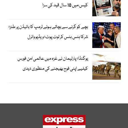
کیس میں 10 سال قید کی سزا
بچے کو گرنے سے بچاتے ہوئے ٹرمپ کا بائیڈن پر طنز؛
شرکا ہنس ہنس کر لوٹ پوٹ؛ ویڈیو وائرل
یوگنڈا؛ پارلیمان نے غزہ میں عالمی امن فورس
کیلیے اپنی فوج بھیجنے کی منظوری دیدی