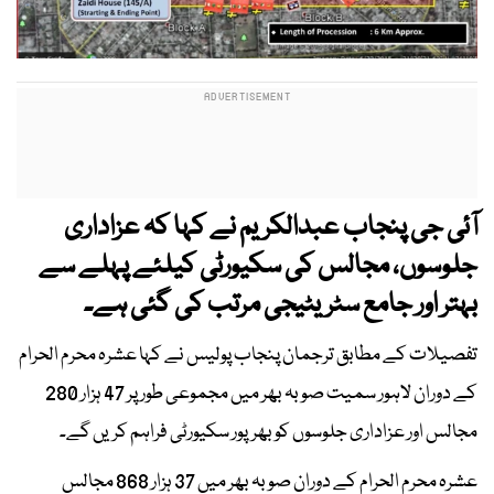
آئی جی پنجاب عبدالکریم نے کہا کہ عزاداری
جلوسوں، مجالس کی سکیورٹی کیلئے پہلے سے
بہتر اور جامع سٹریٹیجی مرتب کی گئی ہے۔
تفصیلات کے مطابق ترجمان پنجاب پولیس نے کہا عشرہ محرم الحرام
کے دوران لاہور سمیت صوبہ بھر میں مجموعی طور پر 47 ہزار 280
مجالس اور عزاداری جلوسوں کو بھرپور سکیورٹی فراہم کریں گے۔
عشرہ محرم الحرام کے دوران صوبہ بھر میں 37 ہزار 868 مجالس