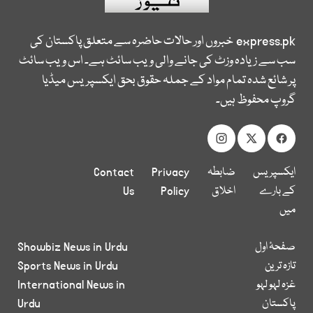
express.pk
خبروں اور حالات حاضرہ سے متعلق پاکستان کی
سب سے زیادہ وزٹ کی جانے والی ویب سائٹ ہے۔ اس ویب سائٹ
پر شائع شدہ تمام مواد کے جملہ حقوق بحق ایکسپریس میڈیا
گروپ محفوظ ہیں۔
ایکسپریس
ضابطہ
Privacy
Contact
کے بارے
اخلاق
Policy
Us
میں
صفحۂ اول
Showbiz News in Urdu
تازہ ترین
Sports News in Urdu
غزہ لہو لہو
International News in
پاکستان
Urdu