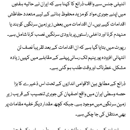
انٹیلی جنس سے واقف ذرائع کا کہنا ہے کہ ایران نے حالیہ ہفتوں
میں اپنے جوہری مواد کو مزید محفوظ بنانے کے لیے متعدد حفاظتی
اقدامات کیے ہیں۔ ان اقدامات میں بعض زیرِ زمین سرنگوں کو بند یا
منہدم کرنا اور داخلی راستوں پر بارودی سرنگیں نصب کرنا شامل ہے۔
رپورٹ میں بتایا گیا ہے کہ ان اقدامات کے بعد تقریباً نصف ٹن
انتہائی افزودہ یورینیم تک رسائی پہلے کے مقابلے میں کہیں زیادہ
مشکل، خطرناک اور وقت طلب ہو گئی ہے۔
ذرائع کے مطابق بین الاقوامی اندازوں کے تحت اس ذخیرے کا بڑا
حصہ وسطی ایران میں واقع اصفہان کی جوہری تنصیب کے قریب زیرِ
زمین سرنگوں میں موجود ہے، جبکہ کچھ مقدار دیگر خفیہ مقامات پر
بھی منتقل کی جا چکی ہے۔