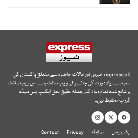
express.pk
خبروں اور حالات حاضرہ سے متعلق پاکستان کی
سب سے زیادہ وزٹ کی جانے والی ویب سائٹ ہے۔ اس ویب سائٹ
پر شائع شدہ تمام مواد کے جملہ حقوق بحق ایکسپریس میڈیا
گروپ محفوظ ہیں۔
ایکسپریس
ضابطہ
Privacy
Contact