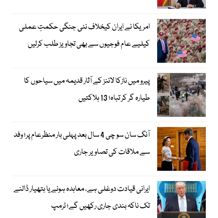
امریکا نے ایران کیخلاف نئی جنگی حکمتِ عملی
کیلیے عام فوجیوں سے بھی تجاویز طلب کرلیں
پیرو میں نازکا لائنز کے آثار قدیمہ میں سیاحوں کا
طیارہ گر کر تباہ؛ 13 ہلاکتیں
آنگ سان سو چی 4 سال بعد پہلی بار منظرعام پر؛ وفد
سے ملاقات کی تصاویر جاری
ایرانی قیادت دوغلی ہے، معاہدہ ہونے یا ہتھیار ڈالنے
تک ناکہ بندی جاری رکھیں گے؛ ٹرمپ