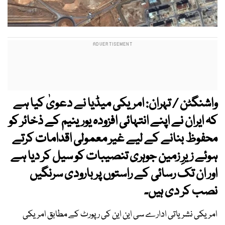
واشنگٹن / تہران: امریکی میڈیا نے دعویٰ کیا ہے
کہ ایران نے اپنے انتہائی افزودہ یورینیم کے ذخائر کو
محفوظ بنانے کے لیے غیر معمولی اقدامات کرتے
ہوئے زیرِ زمین جوہری تنصیبات کو سیل کر دیا ہے
اور ان تک رسائی کے راستوں پر بارودی سرنگیں
نصب کر دی ہیں۔
امریکی نشریاتی ادارے سی این این کی رپورٹ کے مطابق امریکی