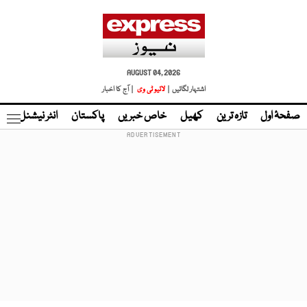
AUGUST 04, 2026
اشتہار لگائیں |
لائیو ٹی وی
| آج کا اخبار
صفحۂ اول
تازہ ترین
کھیل
خاص خبریں
پاکستان
انٹر نیشنل
ٹا