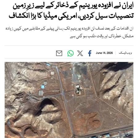
ایران نے افزودہ یورینیم کے ذخائر کے لیے زیرِ زمین
تنصیبات سیل کردیں، امریکی میڈیا کا بڑا انکشاف
ان اقدامات کے بعد نصف ٹن افزودہ یورینیم تک رسائی پہلے کے مقابلے میں کہیں زیادہ
مشکل، خطرناک اور وقت طلب ہو گئی ہے
ویب ڈیسک
June 14, 2026