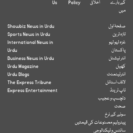
کے بارے
اخلاق
Policy
Us
میں
صفحۂ اول
Showbiz News in Urdu
تازہ ترین
Sports News in Urdu
غزہ لہو لہو
International News in
پاکستان
Urdu
انٹر نیشنل
Business News in Urdu
کھیل
Urdu Magazine
انٹرٹینمنٹ
Urdu Blogs
لائف اسٹائل
The Express Tribune
ٹاپ ٹرینڈ
Express Entertainment
دلچسپ و عجیب
صحت
سونے کے نرخ
پیٹرولیم مصنوعات کی قیمتیں
سائنس و ٹیکنالوجی