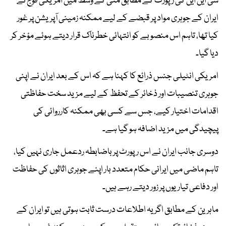
سی این این کی رپورٹ کے مطابق مئی کے وسط میں امریکی فوج نے
ایران کے جوہری مواد پر قبضے کے لیے ممکنہ زمینی آپریشن پر غور
کیا تھا، تاہم اس منصوبے کو انتہائی خطرناک قرار دیتے ہوئے مؤخر کر
دیا گیا۔
امریکی انٹیلی جنس ذرائع کا کہنا ہے کہ اس کے بعد ایران نے اپنی
جوہری تنصیبات اور ذخائر کے تحفظ کے لیے مزید سخت حفاظتی
اقدامات اختیار کیے، جس سے کسی بھی ممکنہ کارروائی کی
پیچیدگی میں مزید اضافہ ہو گیا ہے۔
دوسری جانب ایران نے اس رپورٹ پر باضابطہ ردعمل جاری نہیں کیا،
تاہم ماضی میں ایرانی حکام متعدد بار اپنے جوہری اثاثوں کی حفاظت
اور دفاعی تیاریوں پر زور دیتے رہے ہیں۔
ماہرین کے مطابق اگر یہ اطلاعات درست ثابت ہوتی ہیں تو ایران کے