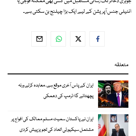
جوہری ذخائر تک رسائی مستقبل میں کسی بھی ممکنہ فوجی یا
انٹیلی جنس آپریشن کے لیے ایک بڑا چیلنج بن سکتی ہے۔
متعلقہ
ایران کے پاس آخری موقع ہے، معاہدہ کرلے ورنہ
پچھتائے گا؛ ٹرمپ کی دھمکی
ایران نے پاکستان سمیت مسلم ممالک کی افواج پر
مشتمل سیکیورٹی اتحاد کی تجویز پیش کردی