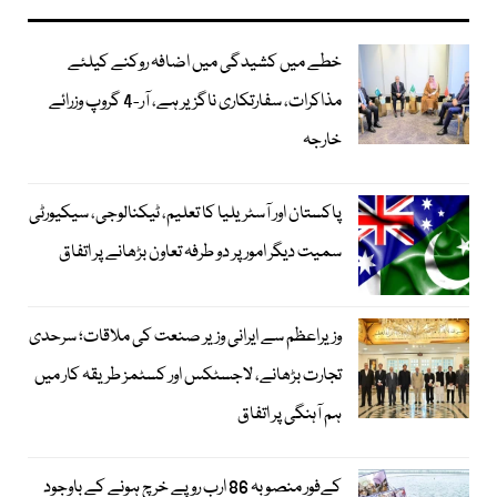
خطے میں کشیدگی میں اضافہ روکنے کیلئے
مذاکرات، سفارتکاری ناگزیر ہے، آر-4 گروپ وزرائے
خارجہ
پاکستان اور آسٹریلیا کا تعلیم، ٹیکنالوجی، سیکیورٹی
سمیت دیگر امور پر دو طرفہ تعاون بڑھانے پر اتفاق
وزیراعظم سے ایرانی وزیر صنعت کی ملاقات؛ سرحدی
تجارت بڑھانے، لاجسٹکس اور کسٹمز طریقہ کار میں
ہم آہنگی پر اتفاق
کےفور منصوبہ 86 ارب روپے خرچ ہونے کے باوجود