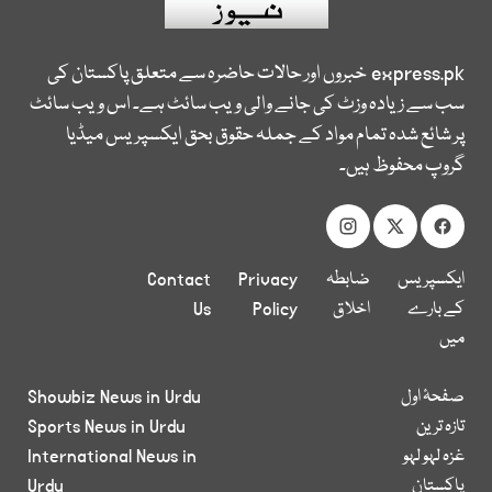
express.pk
خبروں اور حالات حاضرہ سے متعلق پاکستان کی
سب سے زیادہ وزٹ کی جانے والی ویب سائٹ ہے۔ اس ویب سائٹ
پر شائع شدہ تمام مواد کے جملہ حقوق بحق ایکسپریس میڈیا
گروپ محفوظ ہیں۔
ایکسپریس
ضابطہ
Privacy
Contact
کے بارے
اخلاق
Policy
Us
میں
صفحۂ اول
Showbiz News in Urdu
تازہ ترین
Sports News in Urdu
غزہ لہو لہو
International News in
پاکستان
Urdu