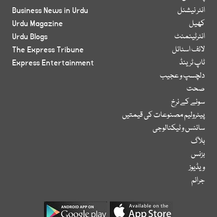
انٹر نیشنل
Business News in Urdu
کھیل
Urdu Magazine
انٹرٹینمنٹ
Urdu Blogs
لائف اسٹائل
The Express Tribune
ٹاپ ٹرینڈ
Express Entertainment
دلچسپ و عجیب
صحت
سونے کے نرخ
پیٹرولیم مصنوعات کی قیمتیں
سائنس و ٹیکنالوجی
بلاگ
بزنس
ویڈیوز
جرائم