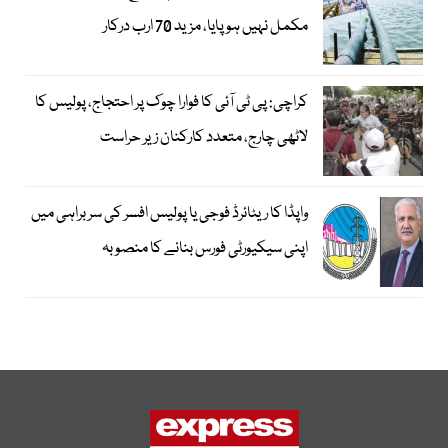
مکمل نہیں ہوپایا، مزید 70 ارب درکار
کراچی: پی ٹی آئی کا فوارا چوک پر احتجاج، پولیس کا
لاٹھی چارج، متعدد کارکنان زیر حراست
واپڈا کا ریٹائرڈ فوجی یا پولیس افسر کی سربراہی میں
اپنی سیکیورٹی فورس بنانے کا منصوبہ