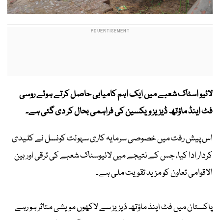
لائیو اسٹاک شعبے میں ایک اہم کامیابی حاصل کرتے ہوئے روسی
فٹ اینڈ ماؤتھ ڈیزیز ویکسین کی فراہمی بحال کر دی گئی ہے۔
اس پیش رفت میں خصوصی سرمایہ کاری سہولت کونسل نے کلیدی
کردار ادا کیا، جس کے نتیجے میں لائیوسٹاک شعبے کی ترقی اور بین
الاقوامی تعاون کو مزید تقویت ملی ہے۔
پاکستان میں فٹ اینڈ ماؤتھ ڈیزیز سے لاکھوں مویشی متاثر ہو رہے