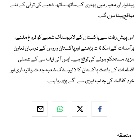
پیداوار اور معیار میں بہتری کے ساتھ ساتھ شعبے کی ترقی کے نئے
مواقع پیدا ہوں گے۔
اس پیش رفت سے پاکستان کے لائیوسٹاک شعبے کو فروغ ملنے،
برآمدات کے امکانات بڑھنے اور پاکستان و روس کے درمیان تعاون
مزید مستحکم ہونے کی توقع ہے۔ ایس آئی ایف سی کے عملی
اقدامات کے باعث پاکستان کا لائیوسٹاک شعبہ جدت، پائیداری اور
خود کفالت کی جانب تیزی سے آگے بڑھ رہا ہے۔
متعلقہ