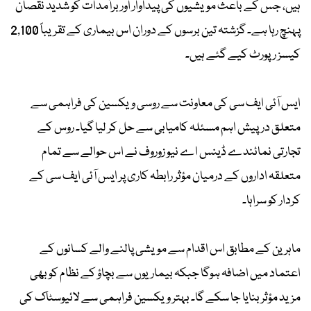
ہیں، جس کے باعث مویشیوں کی پیداوار اور برآمدات کو شدید نقصان
پہنچ رہا ہے۔ گزشتہ تین برسوں کے دوران اس بیماری کے تقریباً 2,100
کیسز رپورٹ کیے گئے ہیں۔
ایس آئی ایف سی کی معاونت سے روسی ویکسین کی فراہمی سے
متعلق درپیش اہم مسئلہ کامیابی سے حل کر لیا گیا۔ روس کے
تجارتی نمائندے ڈینس اے نیو زوروف نے اس حوالے سے تمام
متعلقہ اداروں کے درمیان مؤثر رابطہ کاری پر ایس آئی ایف سی کے
کردار کو سراہا۔
ماہرین کے مطابق اس اقدام سے مویشی پالنے والے کسانوں کے
اعتماد میں اضافہ ہوگا جبکہ بیماریوں سے بچاؤ کے نظام کو بھی
مزید مؤثر بنایا جا سکے گا۔ بہتر ویکسین فراہمی سے لائیوسٹاک کی