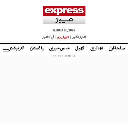
AUGUST 05, 2026
اشتہار لگائیں |
لائیو ٹی وی
| آج کا اخبار
صفحۂ اول
تازہ ترین
کھیل
خاص خبریں
پاکستان
انٹر نیشنل
ٹا