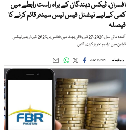
افسران، ٹیکس دہندگان کے براہ راست رابطے میں
کمی کےلیے نیشنل فیس لیس سینٹر قائم کرنے کا
فیصلہ
آئندہ مالی سال 2026-27کے وفاقی بجٹ میں فنانس بل2026 کے ذریعے ٹیکس
قوانین میں ترامیم تجویز کردی گئیں
ویب ڈیسک
June 14, 2026