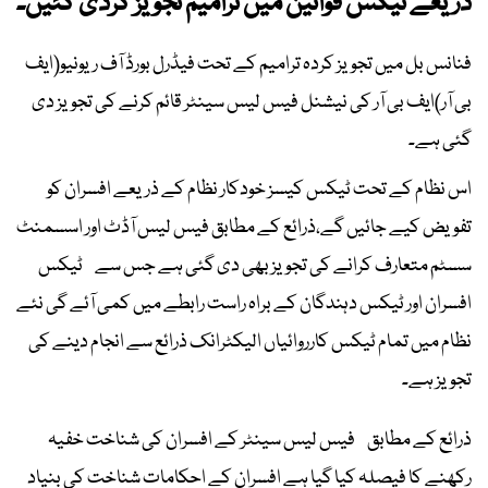
ذریعے ٹیکس قوانین میں ترامیم تجویز کردی گئیں۔
فنانس بل میں تجویز کردہ ترامیم کے تحت فیڈرل بورڈ آف ریونیو(ایف
بی آر)ایف بی آر کی نیشنل فیس لیس سینٹر قائم کرنے کی تجویز دی
گئی ہے۔
اس نظام کے تحت ٹیکس کیسز خودکار نظام کے ذریعے افسران کو
تفویض کیے جائیں گے،ذرائع کے مطابق فیس لیس آڈٹ اور اسسمنٹ
سسٹم متعارف کرانے کی تجویز بھی دی گئی ہے جس سے ٹیکس
افسران اور ٹیکس دہندگان کے براہ راست رابطے میں کمی آئے گی نئے
نظام میں تمام ٹیکس کارروائیاں الیکٹرانک ذرائع سے انجام دینے کی
تجویز ہے۔
ذرائع کے مطابق فیس لیس سینٹر کے افسران کی شناخت خفیہ
رکھنے کا فیصلہ کیا گیا ہے افسران کے احکامات شناخت کی بنیاد