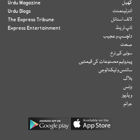
کھیل
Urdu Magazine
انٹرٹینمنٹ
Urdu Blogs
لائف اسٹائل
The Express Tribune
ٹاپ ٹرینڈ
Express Entertainment
دلچسپ و عجیب
صحت
سونے کے نرخ
پیٹرولیم مصنوعات کی قیمتیں
سائنس و ٹیکنالوجی
بلاگ
بزنس
ویڈیوز
جرائم