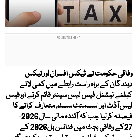
وفاقی حکومت نے ٹیکس افسران اور ٹیکس
دہندگان کے براہ راست رابطے میں کمی لانے
کیلئے نیشنل فیس لیس سینٹر قائم کرنے اورفیس
لیس آڈٹ اور اسسمنٹ سسٹم متعارف کرانےکا
فیصلہ کرلیا جب کہ آئندہ مالی سال 2026-
27کے وفاقی بجٹ میں فنانس بل2026 کے