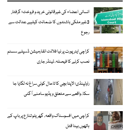
انسانی اعضاء کی غیرقانونی خرید و فروخت؛ گرفتار
3غیر ملکی باشندوں کا ضمانت کیلیے عدالت سے
رجوع
کراچی ایئرپورٹ پر نیا فلائٹ انفارمیشن ڈسپلے سسٹم
نصب کرنے کا فیصلہ، ٹینڈر جاری
راولپنڈی؛ لاپتا بچی کا تاحال کوئی سراغ نہ لگایا جا
سکا، واقعے سے متعلق ویڈیو سامنے آگئی
کراچی میں افسوسناک واقعہ، گھریلو تنازع پر باپ کے
ہاتھوں بیٹا قتل