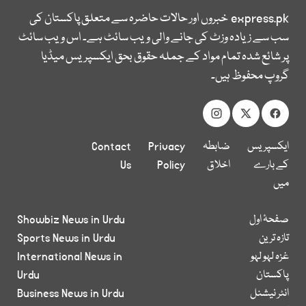
express.pk
خبروں اور حالات حاضرہ سے متعلق پاکستان کی
سب سے زیادہ وزٹ کی جانے والی ویب سائٹ ہے۔ اس ویب سائٹ
پر شائع شدہ تمام مواد کے جملہ حقوق بحق ایکسپریس میڈیا
گروپ محفوظ ہیں۔
ایکسپریس
ضابطہ
Privacy
Contact
کے بارے
اخلاق
Policy
Us
میں
صفحۂ اول
Showbiz News in Urdu
تازہ ترین
Sports News in Urdu
غزہ لہو لہو
International News in
پاکستان
Urdu
انٹر نیشنل
Business News in Urdu