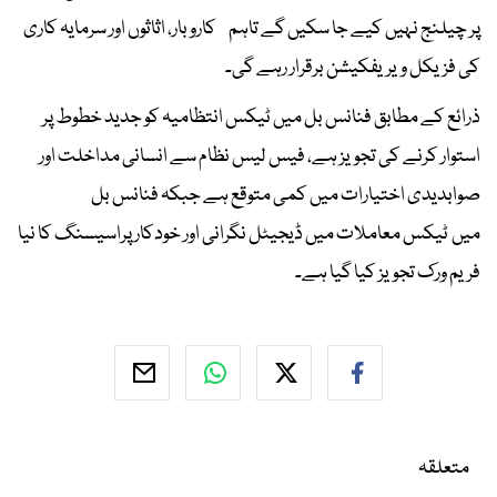
پر چیلنج نہیں کیے جا سکیں گے تاہم کاروبار، اثاثوں اور سرمایہ کاری
کی فزیکل ویریفکیشن برقرار رہے گی۔
ذرائع کے مطابق فنانس بل میں ٹیکس انتظامیہ کو جدید خطوط پر
استوار کرنے کی تجویز ہے، فیس لیس نظام سے انسانی مداخلت اور
صوابدیدی اختیارات میں کمی متوقع ہے جبکہ فنانس بل
میں ٹیکس معاملات میں ڈیجیٹل نگرانی اور خودکار پراسیسنگ کا نیا
فریم ورک تجویز کیا گیا ہے۔
متعلقہ