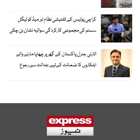
کراچی پولیس کے تفتیشی نظام اور میڈکو لیگل
سسٹم کی مجموعی کارکردگی سوالیہ نشان بن چکی
اٹارنی جنرل پاکستان کے گھر پر چھاپا مارنے والے
اہلکاروں کا ضمانت کےلیے عدالت سے رجوع