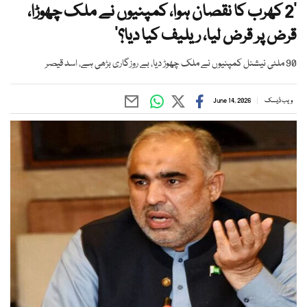
’2 کھرب کا نقصان ہوا، کمپنیوں نے ملک چھوڑا،
قرض پر قرض لیا، ریلیف کیا دیا؟‘
90 ملٹی نیشنل کمپنیوں نے ملک چھوڑ دیا، بے روزگاری بڑھی ہے، اسد قیصر
ویب ڈیسک
June 14, 2026