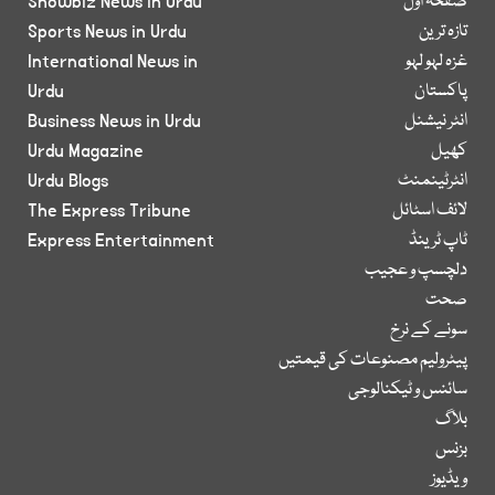
صفحۂ اول
Showbiz News in Urdu
تازہ ترین
Sports News in Urdu
غزہ لہو لہو
International News in
پاکستان
Urdu
انٹر نیشنل
Business News in Urdu
کھیل
Urdu Magazine
انٹرٹینمنٹ
Urdu Blogs
لائف اسٹائل
The Express Tribune
ٹاپ ٹرینڈ
Express Entertainment
دلچسپ و عجیب
صحت
سونے کے نرخ
پیٹرولیم مصنوعات کی قیمتیں
سائنس و ٹیکنالوجی
بلاگ
بزنس
ویڈیوز