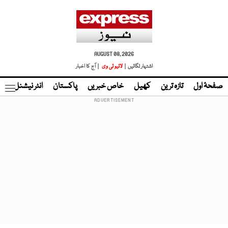
AUGUST 08, 2026
اشتہار لگائیں |
لائیو ٹی وی
| آج کا اخبار
صفحۂ اول
تازہ ترین
کھیل
خاص خبریں
پاکستان
انٹر نیشنل
ٹا