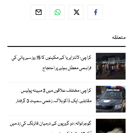
متعلقہ
کراچی: لائنز ایریا کے مکینوں کا 15 روز سے پانی کی
فراہمی معطل ہونے پر احتجاج
کراچی: مختلف علاقوں میں 3 مبینہ پولیس
مقابلے، ایک ڈاکو ہلاک، زخمی سمیت 3 گرفتار
گوجرانوالہ: دو گروپوں کے درمیان فائرنگ کی زد میں