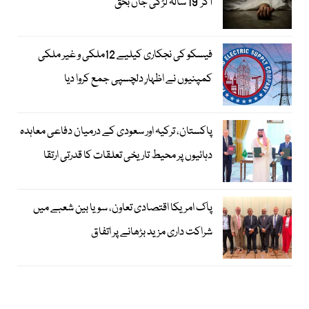
آکر 19 سالہ لڑکی جاں بحق
فیسکو کی نجکاری کیلیے 12ملکی و غیر ملکی
کمپنیوں نے اظہارِ دلچسپی جمع کروا دیا
پاکستان، ترکیہ اور سعودی کے درمیان دفاعی معاہدہ
دہائیوں پر محیط تاریخی تعلقات کا قدرتی ارتقا
پاک امریکا اقتصادی تعاون، سویا بین شعبے میں
شراکت داری مزید بڑھانے پر اتفاق