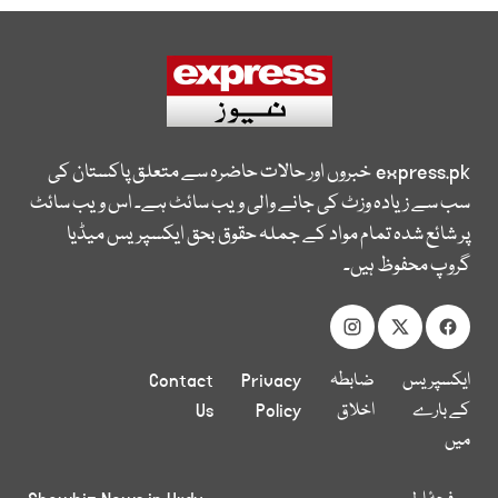
express.pk
خبروں اور حالات حاضرہ سے متعلق پاکستان کی
سب سے زیادہ وزٹ کی جانے والی ویب سائٹ ہے۔ اس ویب سائٹ
پر شائع شدہ تمام مواد کے جملہ حقوق بحق ایکسپریس میڈیا
گروپ محفوظ ہیں۔
ایکسپریس
ضابطہ
Privacy
Contact
کے بارے
اخلاق
Policy
Us
میں