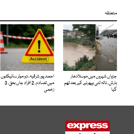
متعلقہ
جڑواں شہروں میں موسلادھار
احمد پور شرقیہ، دو موٹر سائیکلوں
بارش، نالہ لئی بپھرنے کے بعد تھم
میں تصادم، 2 افراد جاں بحق، 3
گیا
زخمی