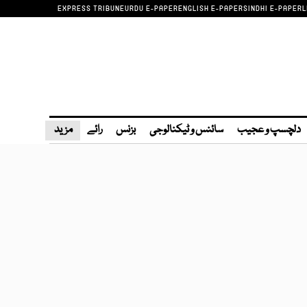
EXPRESS TRIBUNE
URDU E-PAPER
ENGLISH E-PAPER
SINDHI E-PAPER
L
دلچسپ و عجیب
سائنس و ٹیکنالوجی
بزنس
رائے
مزید