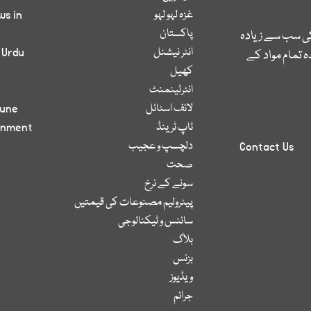
غزہ لہو لہو
ws in
پاکستان
کی سب سے زیادہ
انٹر نیشنل
 Urdu
 تمام مواد کے
کھیل
انٹرٹینمنٹ
لائف اسٹائل
bune
ٹاپ ٹرینڈ
inment
دلچسپ و عجیب
Contact Us
صحت
سونے کے نرخ
پیٹرولیم مصنوعات کی قیمتیں
سائنس و ٹیکنالوجی
بلاگ
بزنس
ویڈیوز
جرائم