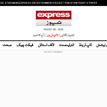
IVE STREAMING
EXPRESS ENTERTAINMENT
CRICKET PAKISTAN
TODAY'S PAPER
AUGUST 06, 2026
اشتہار لگائیں |
لائیو ٹی وی
| آج کا اخبار
ر نیشنل
ٹاپ ٹرینڈ
انٹرٹینمنٹ
لائف اسٹائل
فیکٹ چیک
صحت