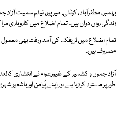
بھمبر، مظفرآباد، کوٹلی، میر پور، نیلم سمیت آزا
زندگی رواں دواں ہیں۔ تمام اضلاع میں کاروباری مراک
تمام اضلاع میں ٹریفک کی آمد ورفت بھی معمول ک
مصروف ہیں۔
آزاد جموں و کشمیر کے غیورعوام نے انتشاری کال
طور پر مسترد کردیا ہے اور اپنے پُرامن اور باشعور ش