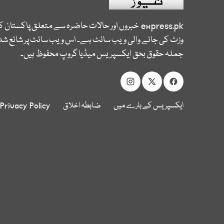
express.pk
خبروں اور حالات حاضرہ سے متعلق پاکستان 
وزٹ کی جانے والی ویب سائٹ ہے۔ اس ویب سائٹ پر شائع شدہ
جملہ حقوق بحق ایکسپریس میڈیا گروپ محفوظ ہیں۔
ایکسپریس کے بارے میں
ضابطہ اخلاق
Privacy Policy