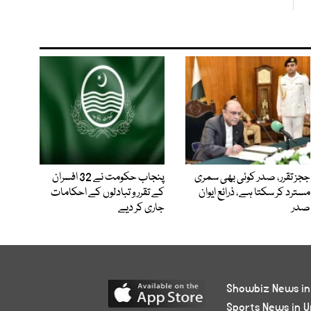
ججز تقرر، صدر کوئی بھی سمری
پنجاب حکومت نے 32 افسران
مسترد کر سکتا ہے، ذرائع ایوان
کے تقرر و تبادلوں کے احکامات
صدر
جاری کر دیے
Showbiz News in
Sports News in U