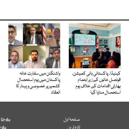
کینیڈا، پاکستانی ہائی کمیشن،
واشنگٹن میں سفارت خانہ
قونصل خانوں کے زیر اہتمام
پاکستان میں یوم استحصال
بھارتی اقدامات کے خلاف یوم
کشمیر پر خصوصی ویبنار کا
استحصال منایا گیا
انعقاد
صفحۂ اول
 Urdu
تازہ ترین
rdu