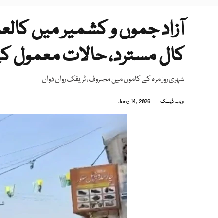
آزاد جموں و کشمیر میں کال
کال مسترد، حالات معمول کے
شہری روز مرہ کے کاموں میں مصروف، ٹریفک رواں دواں
ویب ڈیسک
June 14, 2026