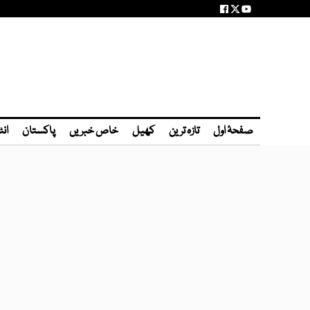
صفحۂ اول
تازہ ترین
کھیل
خاص خبریں
پاکستان
انٹ