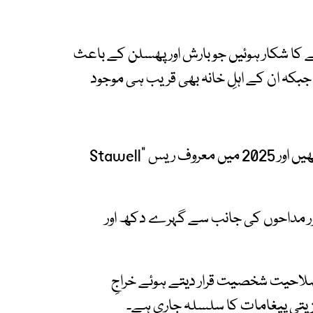
 کا شکار ہوئیں جو بارش اور پھسلن کے باعث
 جبکہ ان کے اہلِ خانہ بھی قریب ہی موجود
جیما اسٹیپلٹن آسٹریلیا کی ابھرتی ہوئی ایتھلیٹ تھیں اور 2025 میں معروف ریس “Stawell
 اور مداحوں کی جانب سے گہرے دکھ اور
باصلاحیت شخصیت قرار دیتے ہوئے خراجِ
زیتی پیغامات کا سلسلہ جاری ہے۔