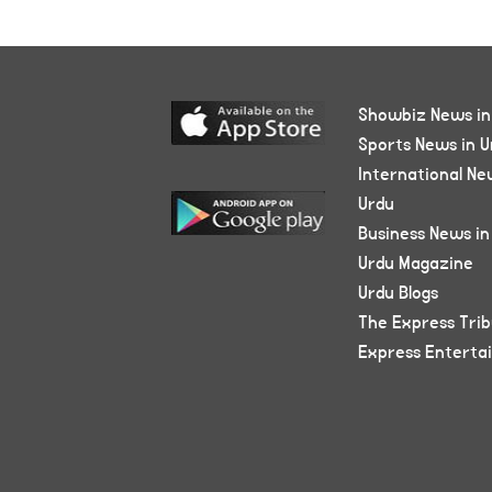
Showbiz News in
Sports News in U
International Ne
Urdu
Business News in
Urdu Magazine
Urdu Blogs
The Express Tri
Express Enterta