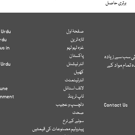
برتری حاصل
صفحۂ اول
 Urdu
تازہ ترین
rdu
غزہ لہو لہو
ws in
پاکستان
کی سب سے زیادہ
انٹر نیشنل
 Urdu
 تمام مواد کے
کھیل
انٹرٹینمنٹ
لائف اسٹائل
bune
ٹاپ ٹرینڈ
inment
دلچسپ و عجیب
Contact Us
صحت
سونے کے نرخ
پیٹرولیم مصنوعات کی قیمتیں