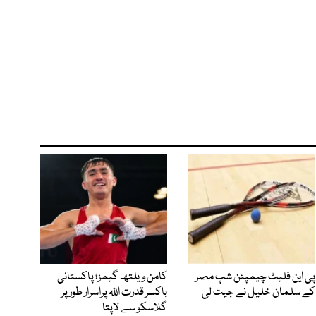
پی این فلیٹ چیمپئن شپ مصر
کامن ویلتھ گیمز؛ پاکستانی
کے سلمان خلیل نے جیت لی
باکسر قدرت اللہ پراسرار طور پر
گلاسکو سے لاپتا