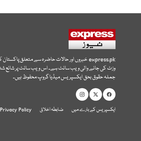
express.pk
خبروں اور حالات حاضرہ سے متعلق پاکستان 
وزٹ کی جانے والی ویب سائٹ ہے۔ اس ویب سائٹ پر شائع شدہ
جملہ حقوق بحق ایکسپریس میڈیا گروپ محفوظ ہیں۔
ایکسپریس کے بارے میں
ضابطہ اخلاق
Privacy Policy