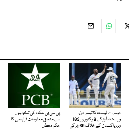
دوسرے ٹیسٹ کا تیسرا دن،
پی سی بی حکام کی تنخواہوں
ویسٹ انڈیز کے 6 وکٹوں پر 103
سے متعلق معلومات فراہمی کا
رنز، پاکستان کے خلاف 60 رنز کی
حکم معطل