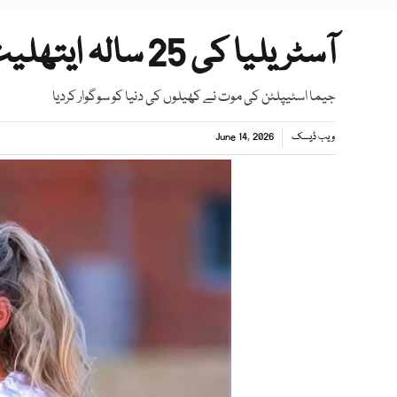
آسٹریلیا کی 25 سالہ ایتھلیٹ اچانک انتقال کر گئیں
جیما اسٹیپلٹن کی موت نے کھیلوں کی دنیا کو سوگوار کردیا
ویب ڈیسک
June 14, 2026