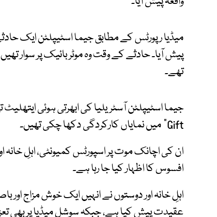
واقعہ پیش آیا۔
میڈیا رپورٹس کے مطابق جیما اسٹیپلٹن ایک حادثے
پیش آیا۔ حادثے کے وقت وہ موٹر بائیک پر سوار تھیں
تھے۔
Gift” میں نمایاں کارکردگی دکھا چکی تھیں۔
ان کی اچانک موت پر اسپورٹس کمیونٹی، اہلِ خانہ
افسوس کا اظہار کیا جا رہا ہے۔
اہلِ خانہ اور دوستوں نے انہیں ایک خوش مزاج اور 
عقیدت پیش کیا ہے، جبکہ سوشل میڈیا پر بھی تع