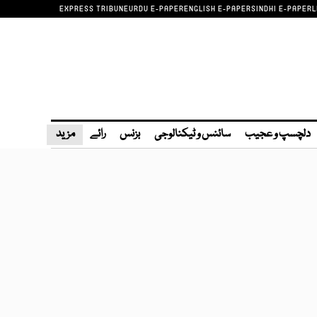
EXPRESS TRIBUNE
URDU E-PAPER
ENGLISH E-PAPER
SINDHI E-PAPER
L
دلچسپ و عجیب
سائنس و ٹیکنالوجی
بزنس
رائے
مزید