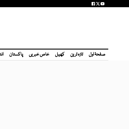
صفحۂ اول
تازہ ترین
کھیل
خاص خبریں
پاکستان
انٹ