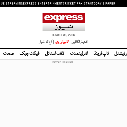
IVE STREAMING
EXPRESS ENTERTAINMENT
CRICKET PAKISTAN
TODAY'S PAPER
AUGUST 05, 2026
اشتہار لگائیں |
لائیو ٹی وی
| آج کا اخبار
ر نیشنل
ٹاپ ٹرینڈ
انٹرٹینمنٹ
لائف اسٹائل
فیکٹ چیک
صحت