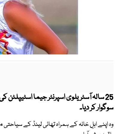
25 سالہ آسٹریلوی اسپرنٹر جیما اسٹیپلٹن 
سوگوار کر دیا۔
وہ اپنے اہلِ خانہ کے ہمراہ تھائی لینڈ کے سیاحتی