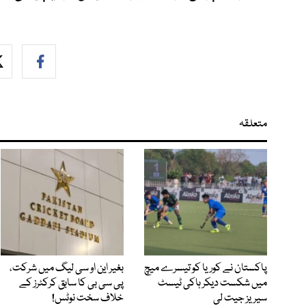
متعلقہ
پاکستان نے کوریا کو تیسرے میچ
بغیر این او سی لیگ میں شرکت،
میں شکست دیکر ہاکی ٹیسٹ
پی سی بی کا سابق کرکٹرز کے
سیریز جیت لی
خلاف سخت نوٹس!