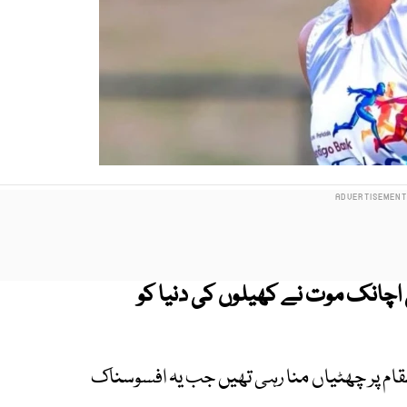
کی اچانک موت نے کھیلوں کی دنیا کو
 مقام پر چھٹیاں منا رہی تھیں جب یہ افسوسناک