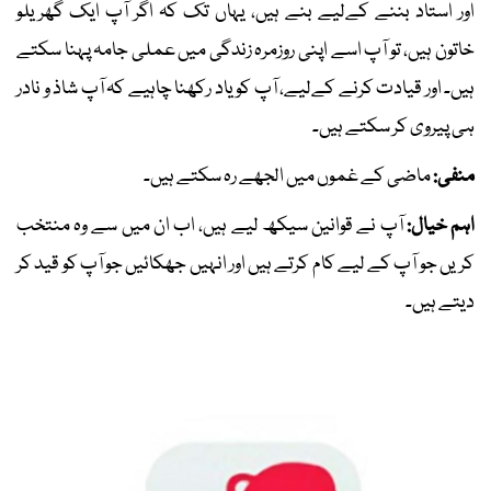
اور استاد بننے کےلیے بنے ہیں، یہاں تک کہ اگر آپ ایک گھریلو
خاتون ہیں، تو آپ اسے اپنی روزمرہ زندگی میں عملی جامہ پہنا سکتے
ہیں۔ اور قیادت کرنے کےلیے، آپ کو یاد رکھنا چاہیے کہ آپ شاذ و نادر
ہی پیروی کر سکتے ہیں۔
منفی:
ماضی کے غموں میں الجھے رہ سکتے ہیں۔
اہم خیال:
آپ نے قوانین سیکھ لیے ہیں، اب ان میں سے وہ منتخب
کریں جو آپ کے لیے کام کرتے ہیں اور انہیں جھکائیں جو آپ کو قید کر
دیتے ہیں۔