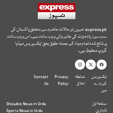
express.pk
خبروں اور حالات حاضرہ سے متعلق پاکستان کی
سب سے زیادہ وزٹ کی جانے والی ویب سائٹ ہے۔ اس ویب سائٹ
پر شائع شدہ تمام مواد کے جملہ حقوق بحق ایکسپریس میڈیا
گروپ محفوظ ہیں۔
ایکسپریس
ضابطہ
Privacy
Contact
کے بارے
اخلاق
Policy
Us
میں
صفحۂ اول
Showbiz News in Urdu
تازہ ترین
Sports News in Urdu