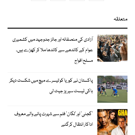
متعلقہ
آزادی کی منصفانہ اور جائز جدوجہد میں کشمیری
عوام کے کاندھے سے کاندھا ملا کر کھڑے ہیں،
مسلح افواج
پاکستان نے کوریا کو تیسرے میچ میں شکست دیکر
ہاکی ٹیسٹ سیریز جیت لی
’گجنی‘ اور ’لگان‘ فلم سے شہرت پانے والے معروف
اداکار انتقال کرگئے