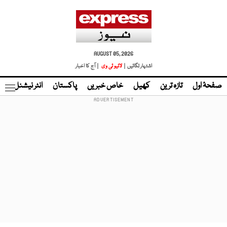
AUGUST 05, 2026
اشتہار لگائیں |
لائیو ٹی وی
| آج کا اخبار
صفحۂ اول
تازہ ترین
کھیل
خاص خبریں
پاکستان
انٹر نیشنل
ٹا