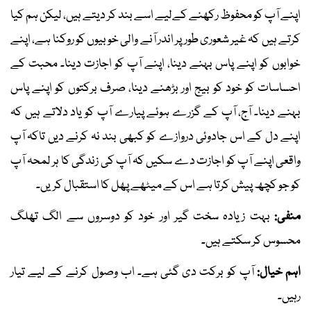
اپنے آپ کو محفوظ رکھنے کےلیے اسے بند کر دیتے ہیں، لیکن ہم کیا
کرتے ہیں کہ غیر شعوری طور پر اندر آنے والی خوبیوں کو روکنا ہے، اپنے
خوابوں کو اپنے پاس بہنے دینا، اپنے آپ کو اجازت دینا۔ محبت کے
احساسات کو خود کو بیج اور بڑھنے دینا، صرف برکتوں کو اپنے پاس
بہنے دینا۔ آج، آپ کے گزرے ہوئے پیارے آپ کو یاد دلاتے ہیں کہ
اپنے دل کے اس جادوئی دروازے کو کبھی بند نہ کرنے دیں تاکہ آپ
واقعی اپنے آپ کو اجازت دے سکیں کہ آپ کی زندگی کا ہر لمحہ آپ
کو جو کچھ پیش کرتا ہے اس کے میٹھے پھل کا استقبال کریں۔
منفی:
بہت زیادہ سخت گیر اور خود کو دوسروں سے الگ تھلگ
محسوس کر سکتے ہیں۔
اہم خیال:
آپ کو برکت دی گئی ہے۔ اب وصول کرنے کے لیے تیار
رہیں۔