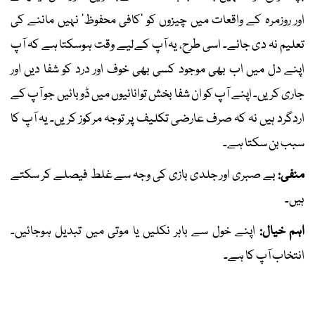
اور روزمرہ کے واقعات میں چیزوں کو ’کافی محفوظ‘ نہیں ماننے کی
تعلیم نہ دی جائے۔ اسی طرح، یہ آپ کےلیے وقت ہوسکتا ہے کہ آپ
اپنے دل میں اب بھی موجود کسی بھی خوف اور درد کو شفا دیں اور
جاری کریں۔ اپنے آپ کو ان شفا بخش توانائیوں میں ڈوبائیں جو آپ کے
اردگرد ہیں نہ کہ صرف عارضی تکلیف پر توجہ مرکوز کریں۔ یہ آپ کا
سبب بن سکتا ہے۔
منفی:
بے صبری اور جلدی بازی کی وجہ سے غلط فیصلے کر سکتے
ہیں۔
اہم خیال:
اپنے خول سے باہر نکلیں یا موتی میں تبدیل ہوجائیں۔
انتخاب آپ کا ہے۔