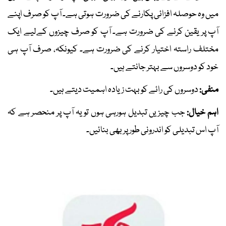
میں وہ حوصلہ افزائی پکارنے کی ضرورت ہوتی ہے۔ آپ کو صرف اپنے
آپ پر یقین کرنے کی ضرورت ہے۔ آپ کو صرف چیزوں کےلیے ایک
مختلف راستہ اختیار کرنے کی ضرورت ہے۔ کیونکہ، صرف آپ ہی
خود کو دوسروں سے بہتر جانتے ہیں۔
منفی:
دوسروں کی رائے کو بہت زیادہ اہمیت دیتے ہیں۔
اہم خیال:
جب چیزیں تبدیل ہورہی ہوں تو یہ آپ پر منحصر ہے کہ
آپ اس تبدیلی کو اندرونی طور پر بھی بنائیں۔