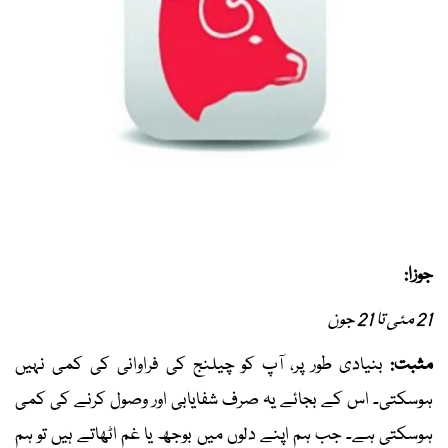
جوزا:
21 مئی تا 21 جون
مثبت:
بنیادی طور پر، آپ کو چیلنج کی فراوانی کی کمی نہیں
ہوسکتی۔ اس کے بجائے یہ صرف شفایابی اور وصول کرنے کی کمی
ہوسکتی ہے۔ جب ہم اپنے دلوں میں بوجھ یا غم اٹھاتے ہیں تو ہم