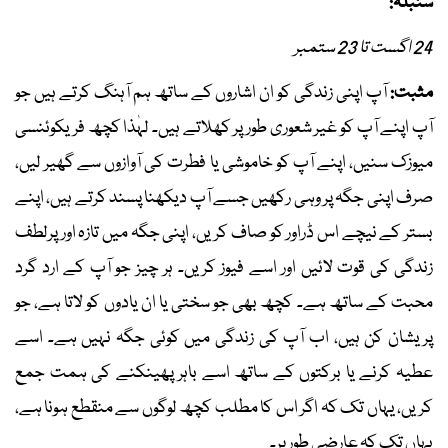
سنبلہ:
24 اگست تا 23 ستمبر
مثبت:
آپ اپنی زندگی کو ان اشاروں کے ساتھ ہم آہنگ کرتے ہیں جو
آپ اپنے آپ کو غیر شعوری طور پر کھلاتے ہیں۔ لہٰذا کچھ فریکوئنسی
میوزک سنیں، اپنے آپ کو خاموشی یا فطرت کی آوازوں سے گھیر لیں،
صرف اپنی جگہ پر وہی رکھیں جسے آپ دیکھنا پسند کرتے ہیں، اپنے
بستر کے نیچے اس ڈراور کو صاف کریں، اپنی جگہ میں تازہ اور پرلطف
زندگی کی قوت لائیں اور اسے فیوز کریں۔ ہر چیز جو آپ کے ارد گرد
محبت کے ساتھ ہے۔ کچھ بھی جو سختی یا ان یادوں کو لاتا ہے، جو
پریشان کن ہیں، اب آپ کی زندگی میں کوئی جگہ نہیں ہے۔ اسے
عطیہ کرنے یا برکتوں کے ساتھ اسے باہر پھینکنے کی ہمت جمع
کریں، یہاں تک کہ اگر اس کا مطلب کچھ لوگوں سے منقطع ہونا ہے،
یہاں تک کہ عارضی طور پر۔