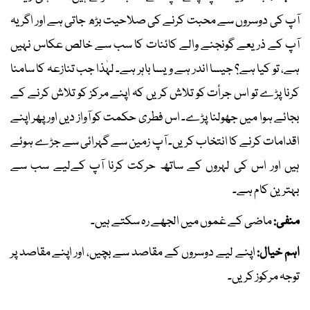
آپ کی دوسروں سے محبت کرنے کی صلاحیت بڑھ جاتی ہے اور اگر یہ
آپ کے ذریعے گونجنے والے کائنات کا سب سے خالص عکاس نہیں
ہے، تو کیا ہے؟ جیسا اندر ہے ویسا باہر ہے۔ لہٰذا جب تنازعہ کا سامنا
کرنا پڑے تو اس جرأت کو تلاش کریں کہ اپنے مرکز کو تلاش کرنے کے
بجائے ہوا میں جھولنا پڑے۔ اس فطری حکمت کو آواز دیں اور پھر اپنے
اقدامات کرنے کا انتخاب کریں۔ آپ زمین سے گہرائی سے جڑے ہوئے
ہیں اور اس کی لہروں کے ساتھ حرکت کرنا آپ کےلیے سب سے
بہترین کام ہے۔
منفی:
ماضی کے غموں میں الجھے رہ سکتے ہیں۔
اہم خیال:
اپنے لیے دوسروں کے مقاصد سے بچیں، اور اپنے مقاصد پر
توجہ مرکوز کریں۔