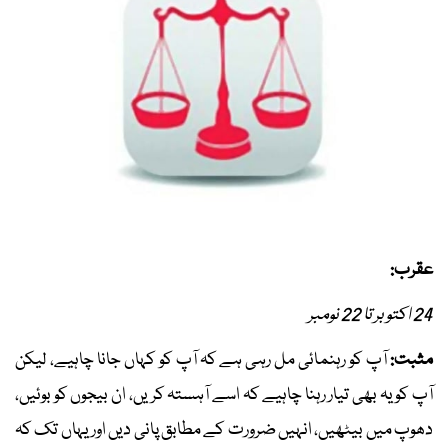
عقرب:
24 اکتوبر تا 22 نومبر
مثبت:
آپ کو رہنمائی مل رہی ہے کہ آپ کو کہاں جانا چاہیے، لیکن
آپ کو یہ بھی تیار رہنا چاہیے کہ اسے آہستہ کریں، ان بیجوں کو بوئیں،
دھوپ میں بیٹھیں، انہیں ضرورت کے مطابق پانی دیں اور یہاں تک کہ