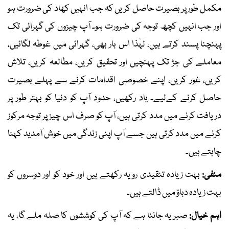
مکمل طور پر بصیرت حاصل کریں کہ جب انہیں کھاد کی ضرورت ہو
اور جب انہیں کچھ توجہ کی ضرورت ہو۔ آپ چیزوں کی گہرائی تک
پہنچنا پسند کرتے ہیں، لہٰذا اس بار بھی، گہرائی میں غوطہ لگائیں،
معاملے کی جڑ تک پہنچیں اور تحقیق کریں، مطالعہ کریں، تلاش
کریں، غور کریں، اپنے خصوصی اقدامات کرنے سے پہلے بصیرت
حاصل کرنے کےلیے۔ یاد رکھیں، حدود آپ کو دنیا کو بہتر طور پر
دریافت کرنے میں مدد کرتی ہیں، آپ کو صرف اس چیز پر توجہ مرکوز
کرنے میں مدد کرتی ہیں جسے آپ اپنی زندگی میں خوش آمدید کہنا
چاہتے ہیں۔
منفی:
بہت زیادہ تنقیدی رویہ رکھتے ہیں اور خود کو اور دوسروں کو
بہت زیادہ دباؤ میں ڈالتے ہیں۔
اہم خیال:
صبر یہ جاننا ہے کہ آپ کی کوششوں کا صلہ ملے گا، یہ