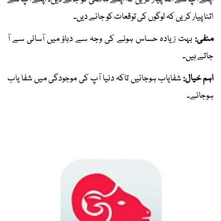
اتنا پیار کریں کہ لوگوں کی توقعات کو جانے دیں۔
منفی:
بہت زیادہ حساس ہونے کی وجہ سے دباؤ میں آسانی سے آ
جاتے ہیں۔
اہم خیال:
شفایاب ہوجائیں تاکہ دنیا آپ کی موجودگی میں شفا یاب
ہوجائے۔