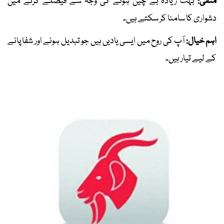
منفی:
بہت زیادہ بے چین ہونے کی وجہ سے فیصلے کرنے میں
دشواری کا سامنا کر سکتے ہیں۔
اہم خیال:
آپ کی روح میں ایسی یادیں ہیں جو تبدیل ہونے اور شفا پانے
کے لیے تیار ہیں۔