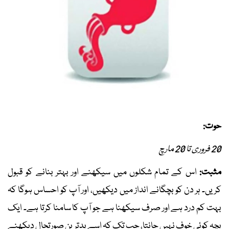
حوت:
20 فروری تا 20 مارچ
مثبت:
اس کے تمام شکلوں میں سیکھنے اور بہتر بنانے کو قبول
کریں۔ ہر دن کو بچگانے انداز میں دیکھیں، اور آپ کو احساس ہوگا کہ
بہت کم درد ہے اور صرف سیکھنا ہے جو آپ کا سامنا کرتا ہے۔ ایک
بچہ کوئی خوف نہیں جانتا، جب تک کہ اسے بدترین صورتحال دیکھنے