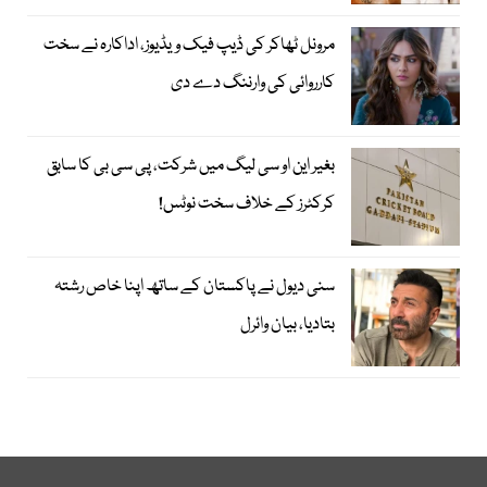
مرونل ٹھاکر کی ڈیپ فیک ویڈیوز، اداکارہ نے سخت
کارروائی کی وارننگ دے دی
بغیر این او سی لیگ میں شرکت، پی سی بی کا سابق
کرکٹرز کے خلاف سخت نوٹس!
سنی دیول نے پاکستان کے ساتھ اپنا خاص رشتہ
بتادیا، بیان وائرل