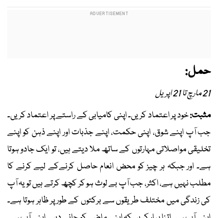
حمل:
21 مارچ تا 21 اپریل
مثبت:
خود پر اعتماد کریں۔ اپنی کامیابی کے راستے پر اعتماد کریں۔
جب آپ اپنے شوق، اپنی حکمت، اپنے جذبات اور اپنے ذہن کو اپنے
تخلیقی مواصلاتی مہارتوں کے ساتھ ملا دیتے ہیں، تو ایک جادو ہوتا
ہے۔ اور جبکہ ہر چیز کو محض انعام حاصل کرنےکے لیے کرنے کا
مطلب نہیں ہے، اکثر، جب آپ بے لوث ہو کر کچھ کرتے ہیں تو یہ آپ
کی زندگی میں مختلف طریقوں سے برکتوں کے طور پر ظاہر ہوتا ہے۔
اپنے آپ سے اتنا پیار کریں کہ اپنے ماضی کو جانے دیں۔ اپنے آپ سے