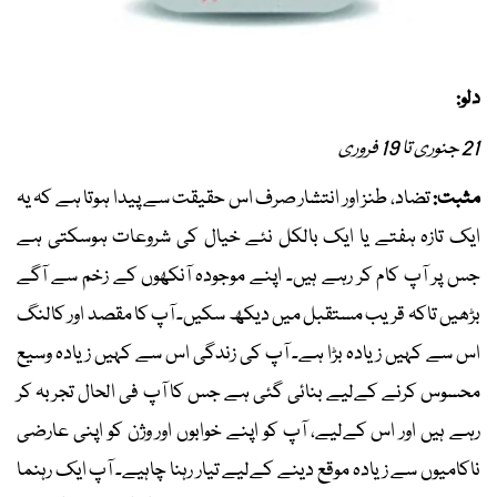
دلو:
21 جنوری تا 19 فروری
مثبت:
تضاد، طنز اور انتشار صرف اس حقیقت سے پیدا ہوتا ہے کہ یہ
ایک تازہ ہفتے یا ایک بالکل نئے خیال کی شروعات ہوسکتی ہے
جس پر آپ کام کر رہے ہیں۔ اپنے موجودہ آنکھوں کے زخم سے آگے
بڑھیں تاکہ قریب مستقبل میں دیکھ سکیں۔ آپ کا مقصد اور کالنگ
اس سے کہیں زیادہ بڑا ہے۔ آپ کی زندگی اس سے کہیں زیادہ وسیع
محسوس کرنے کےلیے بنائی گئی ہے جس کا آپ فی الحال تجربہ کر
رہے ہیں اور اس کےلیے، آپ کو اپنے خوابوں اور وژن کو اپنی عارضی
ناکامیوں سے زیادہ موقع دینے کےلیے تیار رہنا چاہیے۔ آپ ایک رہنما