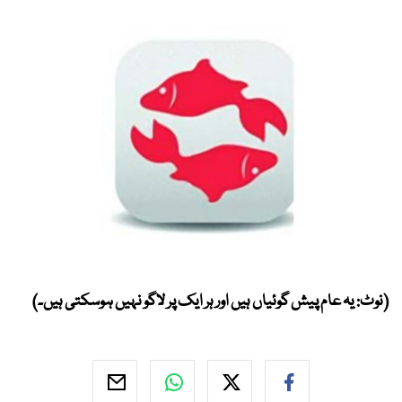
(نوٹ: یہ عام پیش گوئیاں ہیں اور ہر ایک پر لاگو نہیں ہوسکتی ہیں۔)