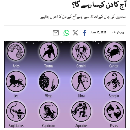
آج کا دن کیسا رہے گا؟
ستاروں کی چال کے لحاظ سے اپنے آج کے دن کا احوال جانیے
ویب ڈیسک
June 15, 2026