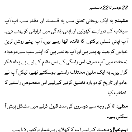
23 نومبر تا 22 دسمبر
مثبت:
یہ ایک روحانی تعلق ہے، یہ قسمت اور مقدر ہے۔ اب آپ
سیلاب کے دروازے کھولیں اور اپنی زندگی میں فراوانی کو بہنے دیں۔
آپ اپنی نسلی برکتوں کا فائدہ اٹھا رہے ہیں، آپ اپنے روشن ترین
خوابوں کو جینا چاہتے ہیں اور آپ جانتے ہیں کہ اپنے سب سے موجودہ
لمحات میں آپ صرف اس زندگی کے اس مقام کےلیے بے پناہ شکر
گزار ہیں۔ یہ ایک ملین مختلف راستے ہوسکتے تھے، لیکن آپ نے
جادو اور تاریخ کو دوبارہ تخلیق کرنے کےلیے اس مخصوص راستے کا
انتخاب کیا۔
منفی:
انا کی وجہ سے دوسروں کی مدد قبول کرنے میں مشکل پیش آ
سکتی ہے۔
اہم خیال:
محبت کے لیے آپ کا کھلا پن بے شمار برکتیں لایا ہے۔