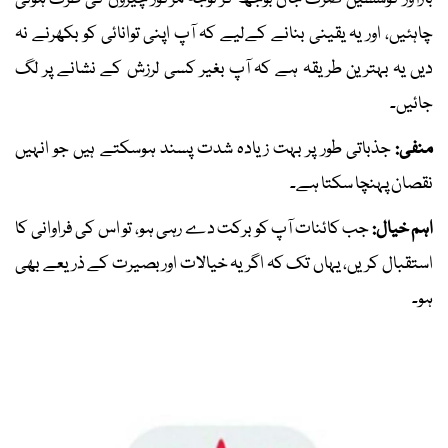
چاہئیں، اور یہ یقینی بنانے کےلیے کہ آپ اپنی توانائی کو بکھرنے نہ
دیں یہ بہترین طریقہ ہے کہ آپ بغیر کسی لرزش کے نشانے پر لگ
جائیں۔
منفی:
جذباتی طور پر بہت زیادہ شدت پسند ہوسکتے ہیں جو انہیں
نقصان پہنچا سکتا ہے۔
اہم خیال:
جب کائنات آپ کو برکت دے رہی ہو، تو اس کی فراوانی کا
استقبال کریں، یہاں تک کہ اگر یہ خیالات اور بصیرت کے ذریعے بھی
ہو۔