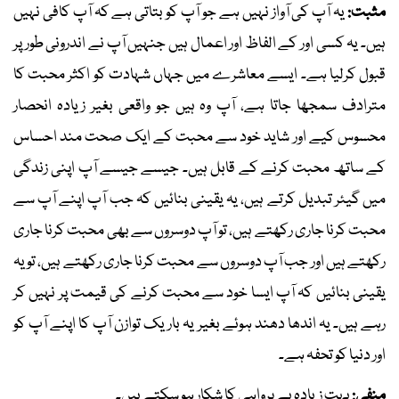
مثبت:
یہ آپ کی آواز نہیں ہے جو آپ کو بتاتی ہے کہ آپ کافی نہیں
ہیں۔ یہ کسی اور کے الفاظ اور اعمال ہیں جنہیں آپ نے اندرونی طور پر
قبول کرلیا ہے۔ ایسے معاشرے میں جہاں شہادت کو اکثر محبت کا
مترادف سمجھا جاتا ہے، آپ وہ ہیں جو واقعی بغیر زیادہ انحصار
محسوس کیے اور شاید خود سے محبت کے ایک صحت مند احساس
کے ساتھ محبت کرنے کے قابل ہیں۔ جیسے جیسے آپ اپنی زندگی
میں گیئر تبدیل کرتے ہیں، یہ یقینی بنائیں کہ جب آپ اپنے آپ سے
محبت کرنا جاری رکھتے ہیں، تو آپ دوسروں سے بھی محبت کرنا جاری
رکھتے ہیں اور جب آپ دوسروں سے محبت کرنا جاری رکھتے ہیں، تو یہ
یقینی بنائیں کہ آپ ایسا خود سے محبت کرنے کی قیمت پر نہیں کر
رہے ہیں۔ یہ اندھا دھند ہوئے بغیر یہ باریک توازن آپ کا اپنے آپ کو
اور دنیا کو تحفہ ہے۔
منفی:
بہت زیادہ بے پرواہی کا شکار ہو سکتے ہیں۔