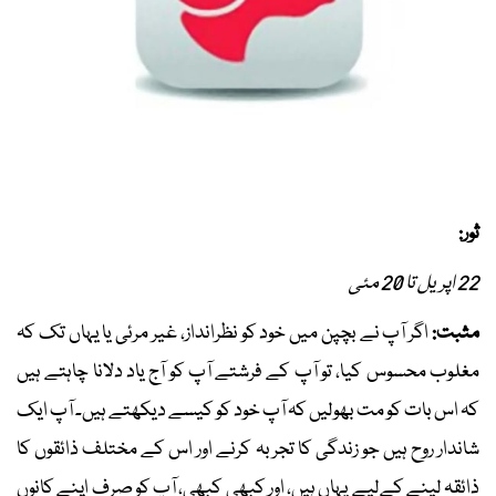
ثور:
22 اپریل تا 20 مئی
مثبت:
اگر آپ نے بچپن میں خود کو نظرانداز، غیر مرئی یا یہاں تک کہ
مغلوب محسوس کیا، تو آپ کے فرشتے آپ کو آج یاد دلانا چاہتے ہیں
کہ اس بات کو مت بھولیں کہ آپ خود کو کیسے دیکھتے ہیں۔ آپ ایک
شاندار روح ہیں جو زندگی کا تجربہ کرنے اور اس کے مختلف ذائقوں کا
ذائقہ لینے کےلیے یہاں ہیں، اور کبھی کبھی، آپ کو صرف اپنے کانوں