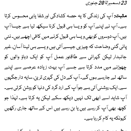
23 دسمبر تا 20 جنوری
مثبت:
آپ کی زندگی کا یہ حصہ کشادگی اور شفا یابی محسوس کرتا
ہے۔ آپ نے اپنے آپ کو ویسا ہی قبول کرنا سیکھ لیا ہے جیسا آپ
ہیں، آپ دوسروں کو بھی ویسا ہی قبول کرنے میں کافی اچھے ہیں۔ نئی
پائی گئی وضاحت کہ چیزیں جیسے آتی ہیں ویسے ہی لینا آسان، غیر
جانبدار لیکن گہرائی سے طاقتور عمل آپ کو ایک دباؤ والوں کو
چھوڑنے میں مدد کرتا ہے جسے آپ بہت زیادہ عرصے سے اپنے
ساتھ لے جارہے ہوں گے۔ آپ کے دل کی گہری ترین، سایہ دار جگہوں
سے، ایک روشنی آتی ہے جو آپ کے ارد گرد کی دنیا کو روشن کرتی ہے۔
آپ شاید اسے ابھی تک نہیں دیکھ سکے لیکن یہ کرتا ہے۔ لہٰذا جو
کچھ بھی آپ کر رہے ہیں یا بن رہے ہیں اس کے ساتھ جاری رکھیں
کیونکہ یہ کام کر رہا ہے۔