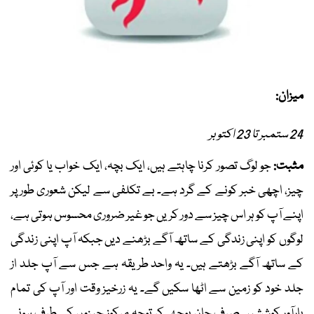
میزان:
24 ستمبر تا 23 اکتوبر
مثبت:
جو لوگ تصور کرنا چاہتے ہیں، ایک بچہ، ایک خواب یا کوئی اور
چیز، اچھی خبر کونے کے گرد ہے۔ بے تکلفی سے لیکن شعوری طور پر
اپنے آپ کو ہر اس چیز سے دور کریں جو غیر ضروری محسوس ہوتی ہے،
لوگوں کو اپنی زندگی کے ساتھ آگے بڑھنے دیں جبکہ آپ اپنی زندگی
کے ساتھ آگے بڑھتے ہیں۔ یہ واحد طریقہ ہے جس سے آپ جلد از
جلد خود کو زمین سے اٹھا سکیں گے۔ یہ زرخیز وقت اور آپ کی تمام
بارآور کوششیں صرف جان بوجھ کر توجہ مرکوز چیزوں کی طرف ہونی